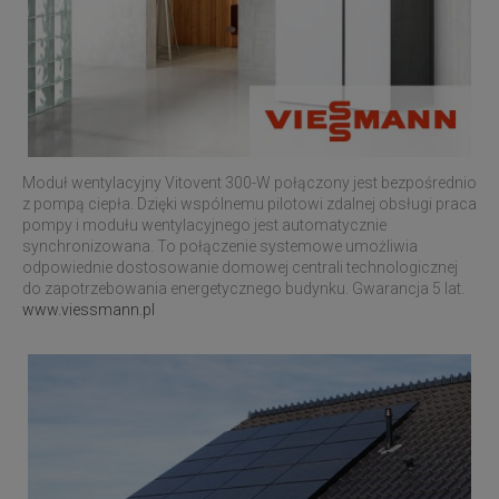
Moduł wentylacyjny Vitovent 300-W połączony jest bezpośrednio
z pompą ciepła. Dzięki wspólnemu pilotowi zdalnej obsługi praca
pompy i modułu wentylacyjnego jest automatycznie
synchronizowana. To połączenie systemowe umożliwia
odpowiednie dostosowanie domowej centrali technologicznej
do zapotrzebowania energetycznego budynku. Gwarancja 5 lat.
www.viessmann.pl