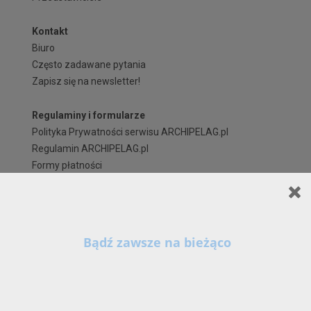
Kontakt
Biuro
Często zadawane pytania
Zapisz się na newsletter!
Regulaminy i formularze
Polityka Prywatności serwisu ARCHIPELAG.pl
Regulamin ARCHIPELAG.pl
Formy płatności
Koszty i forma dostawy
Reklamacje i zwroty
Czas realizacji zamówienia
Prawa autorskie
Szanowni Państwo,
X
Kontynuując korzystanie z naszych Serwisów (również poprzez zamknięcie tego
komunikatu) z wykorzystaniem domyślnych ustawień przeglądarki internetowej w zakresie
prywatności, wyrażają Państwo zgodę na przetwarzanie przez nas danych osobowych w
postaci cookies na zasadach wskazanych w naszej
Polityce Prywatności
, zawierającej tak
szczegółowe informacje na temat możliwości zmiany tych ustawień, zasad, zakresu i celu
przetwarzania Państwa danych osobowych w ramach naszych Serwisów, w tym na stronie 
www.archipelag.pl.