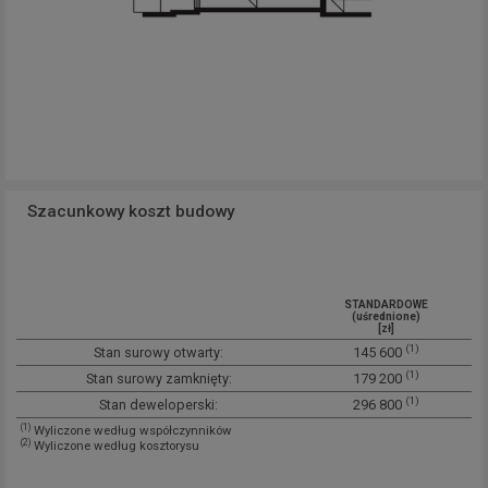
Szacunkowy koszt budowy
STANDARDOWE
(uśrednione)
[zł]
(1)
Stan surowy otwarty:
145 600
(1)
Stan surowy zamknięty:
179 200
(1)
Stan deweloperski:
296 800
(1)
Wyliczone według współczynników
(2)
Wyliczone według kosztorysu