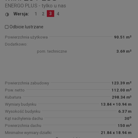
ENERGO PLUS - tylko u nas
3
Wersja:
1
2
4
Odbicie lustrzane
Powierzchnia użytkowa
90.51 m²
Dodatkowo:
pom. techniczne
3.69 m²
Powierzchnia zabudowy
123.39 m²
Pow. netto
112.00 m²
Kubatura
298.34 m³
Wymiary budynku
13.84 × 10.94 m
Wysokość budynku
6.37 m
o
Kąt nachylenia dachu
30
Powierzchnia dachu
150 m²
Minimalne wymiary działki
21.84 x 18.94 m