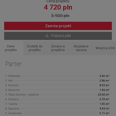
Cena projektu
4 720 pln
5 900 pln
Zamów projekt
Pobierz pliki
Dane
Dodatki do
Zmiany w
Bezpłatne
Wnętrza VOX
projektu
projektu
projekcie
wyceny
Parter
1. Wiatrołap
3.44 m²
2. Hol
2.86 m²
3. Kuchnia
8.32 m²
4. Spiżarnia
1.46 m²
5. Pokój dzienny + jadalnia
22.60 m²
6. Korytarz
6.70 m²
7. Toaleta
1.55 m²
8. Sypialnia
9.42 m²
9. Garderoba
5.71 m²