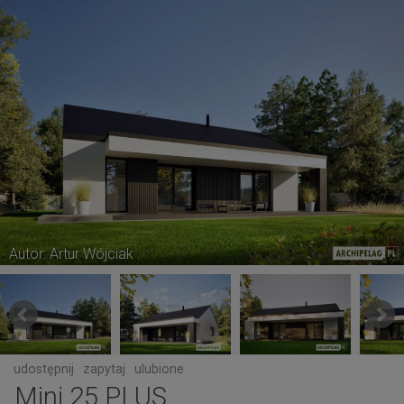
Autor: Artur Wójciak
udostępnij
zapytaj
ulubione
Mini 25 PLUS