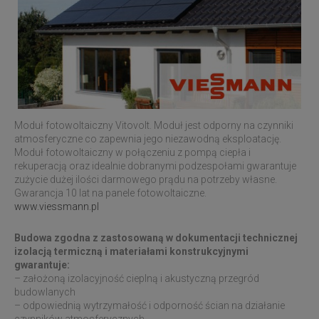
Moduł fotowoltaiczny Vitovolt. Moduł jest odporny na czynniki
atmosferyczne co zapewnia jego niezawodną eksploatację.
Moduł fotowoltaiczny w połączeniu z pompą ciepła i
rekuperacją oraz idealnie dobranymi podzespołami gwarantuje
zużycie dużej ilości darmowego prądu na potrzeby własne.
Gwarancja 10 lat na panele fotowoltaiczne.
www.viessmann.pl
Budowa zgodna z zastosowaną w dokumentacji technicznej
izolacją termiczną i materiałami konstrukcyjnymi
gwarantuje:
– założoną izolacyjność cieplną i akustyczną przegród
budowlanych
– odpowiednią wytrzymałość i odporność ścian na działanie