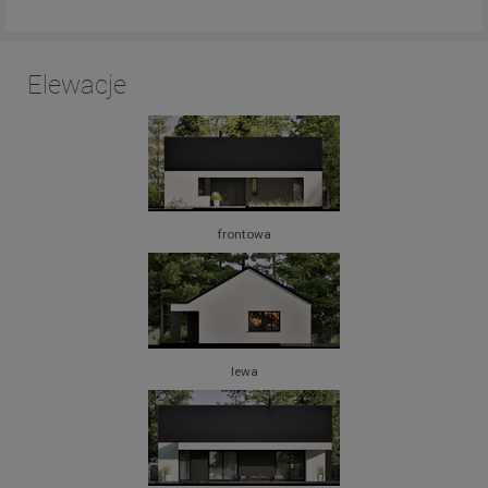
Elewacje
frontowa
lewa