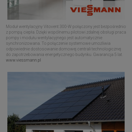
Moduł wentylacyjny Vitovent 300-W połączony jest bezpośrednio
z pompą ciepła. Dzięki wspólnemu pilotowi zdalnej obsługi praca
pompy i modułu wentylacyjnego jest automatycznie
synchronizowana. To połączenie systemowe umożliwia
odpowiednie dostosowanie domowej centrali technologicznej
do zapotrzebowania energetycznego budynku. Gwarancja 5 lat.
www.viessmann.pl