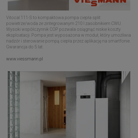
Vitocal 111-S to kompaktowa pompa ciepła split
powietrze/woda ze zintegrowanym 210 l zasobnikiem CWU.
Wysoki współczynnik COP pozwala osiągnąć niskie koszty
eksploatacji. Pompa jest wyposażona w moduł, który umożliwia
nadzór i sterowanie pompą ciepła przez aplikację na smartfonie.
Gwarancja do 5 lat.
www.viessmann.pl