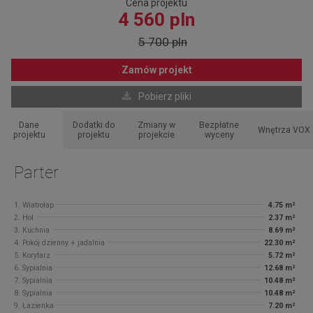
Cena projektu
4 560 pln
5 700 pln
Zamów projekt
Pobierz pliki
Dane
Dodatki do
Zmiany w
Bezpłatne
Wnętrza VOX
projektu
projektu
projekcie
wyceny
Parter
1. Wiatrołap
4.75 m²
2. Hol
2.37 m²
3. Kuchnia
8.69 m²
4. Pokój dzienny + jadalnia
22.30 m²
5. Korytarz
5.72 m²
6. Sypialnia
12.68 m²
7. Sypialnia
10.48 m²
8. Sypialnia
10.48 m²
9. Łazienka
7.20 m²