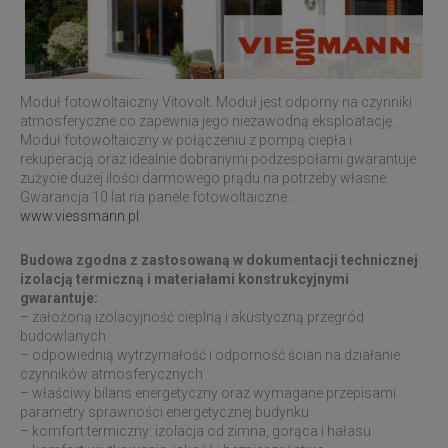
Moduł fotowoltaiczny Vitovolt. Moduł jest odporny na czynniki
atmosferyczne co zapewnia jego niezawodną eksploatację.
Moduł fotowoltaiczny w połączeniu z pompą ciepła i
rekuperacją oraz idealnie dobranymi podzespołami gwarantuje
zużycie dużej ilości darmowego prądu na potrzeby własne.
Gwarancja 10 lat na panele fotowoltaiczne.
www.viessmann.pl
Budowa zgodna z zastosowaną w dokumentacji technicznej
izolacją termiczną i materiałami konstrukcyjnymi
gwarantuje:
– założoną izolacyjność cieplną i akustyczną przegród
budowlanych
– odpowiednią wytrzymałość i odporność ścian na działanie
czynników atmosferycznych
– właściwy bilans energetyczny oraz wymagane przepisami
parametry sprawności energetycznej budynku
– komfort termiczny: izolacja od zimna, gorąca i hałasu