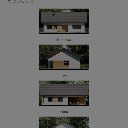
Elewacje
frontowa
lewa
tylna