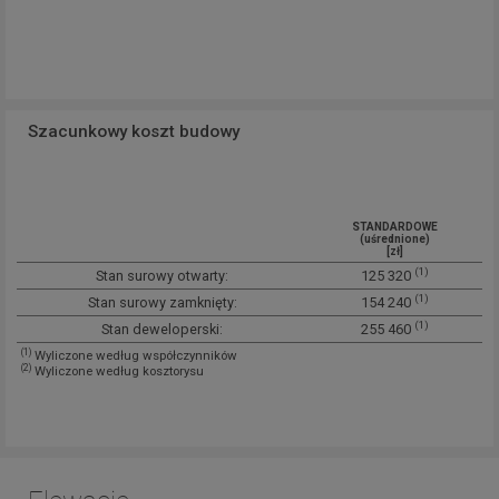
Szacunkowy koszt budowy
STANDARDOWE
(uśrednione)
[zł]
(1)
Stan surowy otwarty:
125 320
(1)
Stan surowy zamknięty:
154 240
(1)
Stan deweloperski:
255 460
(1)
Wyliczone według współczynników
(2)
Wyliczone według kosztorysu