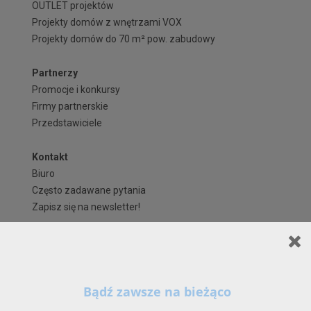
OUTLET projektów
Projekty domów z wnętrzami VOX
Projekty domów do 70 m² pow. zabudowy
Partnerzy
Promocje i konkursy
Firmy partnerskie
Przedstawiciele
Kontakt
Biuro
Często zadawane pytania
Zapisz się na newsletter!
Regulaminy i formularze
Polityka Prywatności serwisu ARCHIPELAG.pl
Regulamin ARCHIPELAG.pl
Szanowni Państwo,
X
Formy płatności
Kontynuując korzystanie z naszych Serwisów (również poprzez zamknięcie tego
Koszty i forma dostawy