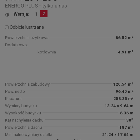
ENERGO PLUS - tylko u nas
2
Wersja:
1
Odbicie lustrzane
Powierzchnia użytkowa
86.52 m²
Dodatkowo:
kotłownia
4.91 m²
Powierzchnia zabudowy
120.54 m²
Pow. netto
96.40 m²
Kubatura
258.35 m³
Wymiary budynku
13.24 × 9.64 m
Wysokość budynku
6.36 m
o
Kąt nachylenia dachu
30
Powierzchnia dachu
187 m²
Minimalne wymiary działki
21.24 x 17.64 m