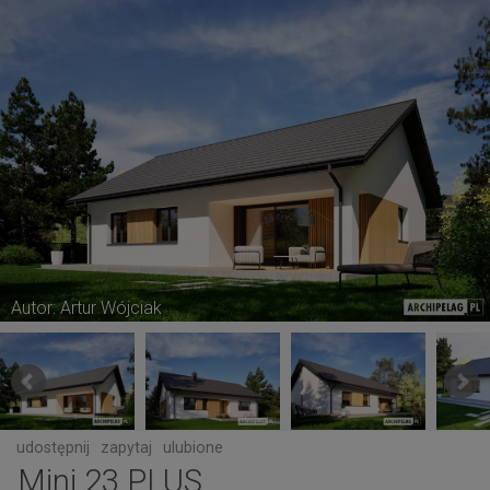
Autor: Artur Wójciak
udostępnij
zapytaj
ulubione
Mini 23 PLUS