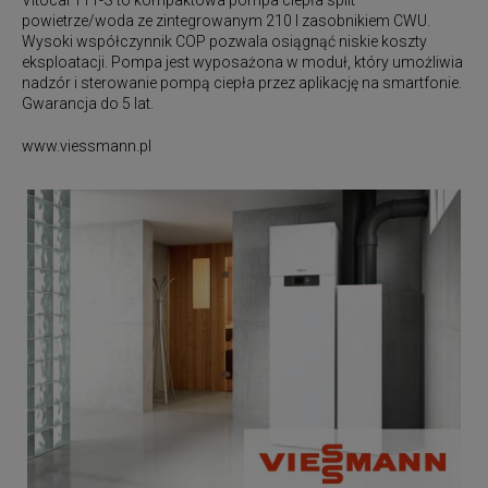
Vitocal 111-S
to kompaktowa pompa ciepła split
powietrze/woda ze zintegrowanym 210 l zasobnikiem CWU.
Wysoki współczynnik COP pozwala osiągnąć niskie koszty
eksploatacji. Pompa jest wyposażona w moduł, który umożliwia
nadzór i sterowanie pompą ciepła przez aplikację na smartfonie.
Gwarancja do 5 lat.
www.viessmann.pl