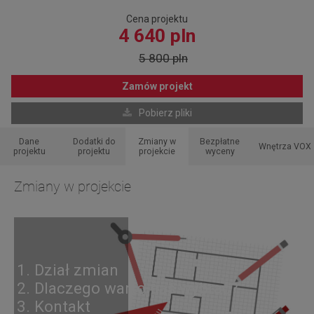
Cena projektu
4 640 pln
5 800 pln
Zamów projekt
Pobierz pliki
Dane
Dodatki do
Zmiany w
Bezpłatne
Wnętrza VOX
projektu
projektu
projekcie
wyceny
Zmiany w projekcie
1. Dział zmian
2. Dlaczego warto nas wybrać?
3. Kontakt