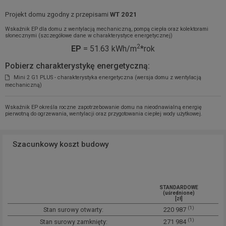
Projekt domu zgodny z przepisami
WT 2021
Wskaźnik EP dla domu z wentylacją mechaniczną, pompą ciepła oraz kolektorami
słonecznymi (szczegółowe dane w charakterystyce energetycznej)
2
EP
= 51.63 kWh/m
*rok
Pobierz charakterystykę energetyczną:
Mini 2 G1 PLUS - charakterystyka energetyczna (wersja domu z wentylacją
mechaniczną)
Wskaźnik EP określa roczne zapotrzebowanie domu na nieodnawialną energię
pierwotną do ogrzewania, wentylacji oraz przygotowania ciepłej wody użytkowej.
Szacunkowy koszt budowy
STANDARDOWE
(uśrednione)
[zł]
(1)
Stan surowy otwarty:
220 987
(1)
Stan surowy zamknięty:
271 984