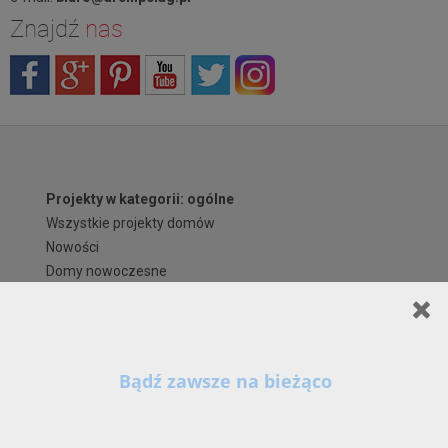
Znajdź
nas
Projekty w kategorii: ogólne
Wszystkie projekty domów
Nowości
Domy nowoczesne
Domy energooszczędne
TOP 102 - hity naszej kolekcji
Domy tanie w budowie
Domy parterowe
Domy z poddaszem
Domy z poddaszem do adaptacji
Domy piętrowe