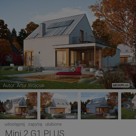
Autor: Artur Wójciak
udostępnij
zapytaj
ulubione
Mini 2 G1 PLUS