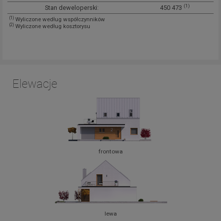
(1)
Stan deweloperski:
450 473
(1)
Wyliczone według współczynników
(2)
Wyliczone według kosztorysu
Elewacje
frontowa
lewa