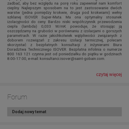
zadbać, aby bez względu na porę roku zapewniał nam komfort
cieplny. Najlepszym sposobem na to jest zastosowanie dwóch
warstw (jedna pomiędzy krokwie, druga pod krokwiami) wełny
szklanej ISOVER Super-Mata. Ma ona optymalny stosunek
izolacyjności do ceny. Bardzo niski współczynnik przewodzenia
ciepła (lambda) 0,033 W/mK powoduje, że stosując ją
oszczędzamy na grubości w porównaniu z izolacjami o gorszych
parametrach. W razie jakichkolwiek wątpliwości związanych z
doborem rozwiązań z zakresu izolacji termicznej, polecam
skorzystać z bezpłatnych konsultacji z inżynierami Biura
Doradztwa Technicznego ISOVER. Bezpłatna infolinia o numerze
800 163 121 czynna jest od poniedziałku do piątku w godzinach
8.00-17.00, e-mail: konsultanci.isover@saint-gobain.com.
czytaj więcej
Forum
Dodaj nowy temat