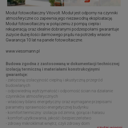
Moduł fotowoltaiczny
Vitovolt
. Moduł jest odporny na czynniki
atmosferyczne co zapewnia jego niezawodną eksploatację.
Moduł fotowoltaiczny w połączeniu z pompą ciepła i
rekuperacją oraz idealnie dobranymi podzespołami gwarantuje
zużycie dużej ilości darmowego prądu na potrzeby własne.
Gwarancja 10 lat na panele fotowoltaiczne.
www.viessmann.pl
Budowa zgodna z zastosowaną w dokumentacji technicznej
izolacją termiczną i materiałami konstrukcyjnymi
gwarantuje:
- założoną izolacyjność cieplną i akustyczną przegród
budowlanych
- odpowiednią wytrzymałość i odporność ścian na działanie
czynników atmosferycznych
- właściwy bilans energetyczny oraz wymagane przepisami
parametry sprawności energetycznej budynku
- komfort termiczny: izolacja od zimna, gorąca i hałasu
- komfort użytkowania, jakość i bezpieczeństwo
- zdrowy mikroklimat wnętrz, czyli zdrowy dom
czytaj więcej