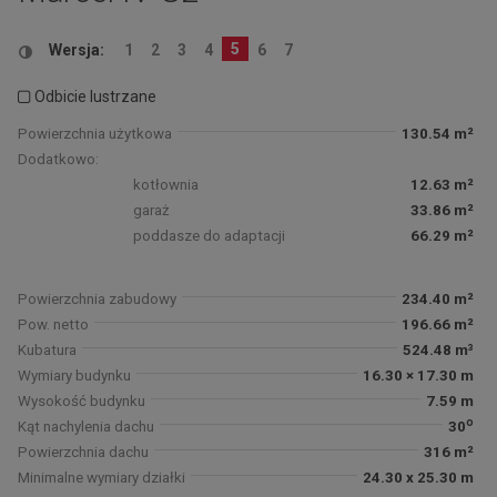
5
Wersja:
1
2
3
4
6
7
Odbicie lustrzane
Powierzchnia użytkowa
130.54 m²
Dodatkowo:
kotłownia
12.63 m²
garaż
33.86 m²
poddasze do adaptacji
66.29 m²
Powierzchnia zabudowy
234.40 m²
Pow. netto
196.66 m²
Kubatura
524.48 m³
Wymiary budynku
16.30 × 17.30 m
Wysokość budynku
7.59 m
o
Kąt nachylenia dachu
30
Powierzchnia dachu
316 m²
Minimalne wymiary działki
24.30 x 25.30 m