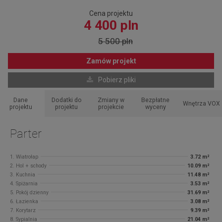
Cena projektu
4 400 pln
5 500 pln
Zamów projekt
Pobierz pliki
Dane
Dodatki do
Zmiany w
Bezpłatne
Wnętrza VOX
projektu
projektu
projekcie
wyceny
Parter
1. Wiatrołap
3.72 m²
2. Hol + schody
10.09 m²
3. Kuchnia
11.48 m²
4. Spiżarnia
3.53 m²
5. Pokój dzienny
31.69 m²
6. Łazienka
3.08 m²
7. Korytarz
9.39 m²
8. Sypialnia
21.04 m²