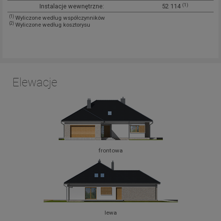
(1)
Instalacje wewnętrzne:
52 114
(1)
Wyliczone według współczynników
(2)
Wyliczone według kosztorysu
Elewacje
frontowa
lewa