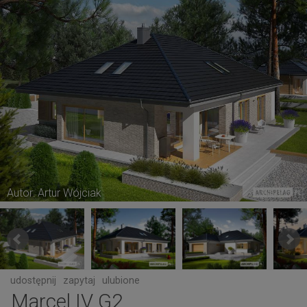
Autor: Artur Wójciak
udostępnij
zapytaj
ulubione
Marcel IV G2