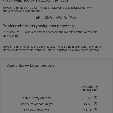
Projekt domu zgodny z przepisami
WT 2021
Wskaźnik EP dla domu z wentylacją grawitacyjną (szczegółowe dane w
charakterystyce energetycznej)
2
EP
= 58.96 kWh/m
*rok
Pobierz charakterystykę energetyczną:
Marcel IV G2 - charakterystyka energetyczna (wersja domu z wentylacją
grawitacyjną)
Wskaźnik EP określa roczne zapotrzebowanie domu na nieodnawialną energię
pierwotną do ogrzewania, wentylacji oraz przygotowania ciepłej wody użytkowej.
Szacunkowy koszt budowy
STANDARDOWE
(uśrednione)
[zł]
(1)
Stan surowy otwarty:
255 658
(1)
Stan surowy zamknięty:
314 656
(1)
Stan deweloperski:
521 149