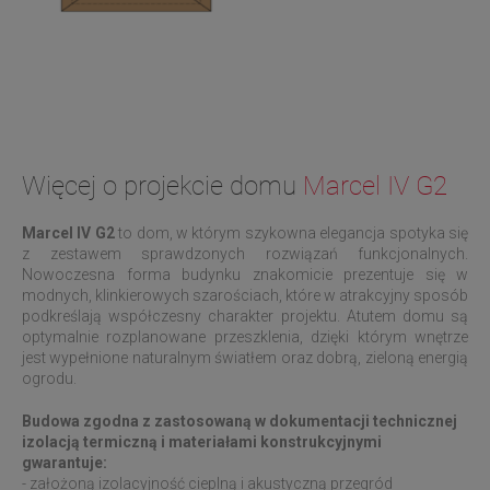
Więcej o projekcie domu
Marcel IV G2
Marcel IV G2
to dom, w którym szykowna elegancja spotyka się
z zestawem sprawdzonych rozwiązań funkcjonalnych.
Nowoczesna forma budynku znakomicie prezentuje się w
modnych, klinkierowych szarościach, które w atrakcyjny sposób
podkreślają współczesny charakter projektu. Atutem domu są
optymalnie rozplanowane przeszklenia, dzięki którym wnętrze
jest wypełnione naturalnym światłem oraz dobrą, zieloną energią
ogrodu.
Budowa zgodna z zastosowaną w dokumentacji technicznej
izolacją termiczną i materiałami konstrukcyjnymi
gwarantuje:
- założoną izolacyjność cieplną i akustyczną przegród