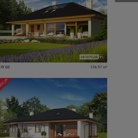
 IV G2
136.97 m²
MOCJA