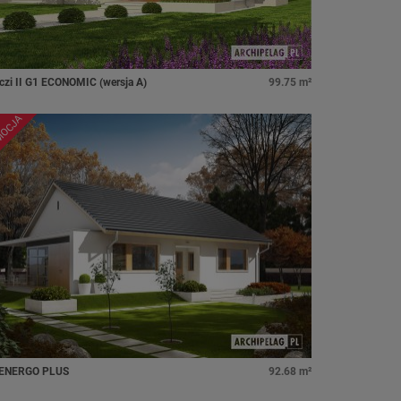
czi II G1 ECONOMIC (wersja A)
99.75 m²
MOCJA
 ENERGO PLUS
92.68 m²