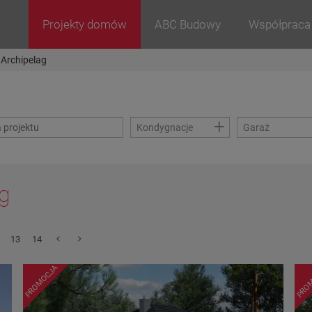
Projekty domów
ABC Budowy
Współpraca
Archipelag
+
Kondygnacje
Garaż
ag
13
14
PROMOCJA
PRO