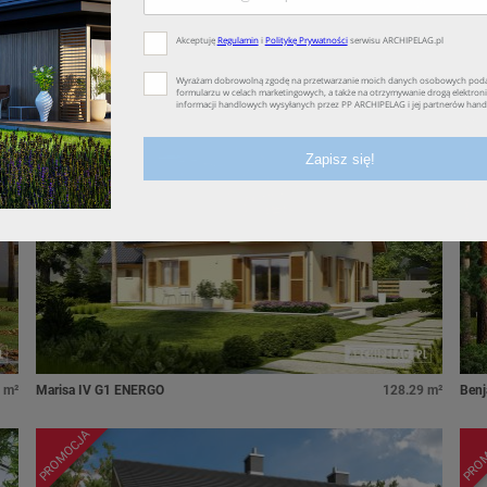
 m²
Manuela II G1
78.09 m²
Flo I
PROMOCJA
PRO
 m²
Marisa IV G1 ENERGO
128.29 m²
Ben
PROMOCJA
PRO