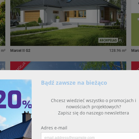
 m²
Marcel II G2
128.96 m²
Marc
PROMOCJA
PRO