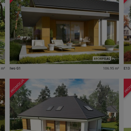
 m²
Iwo G1
106.95 m²
E13
PROMOCJA
PRO