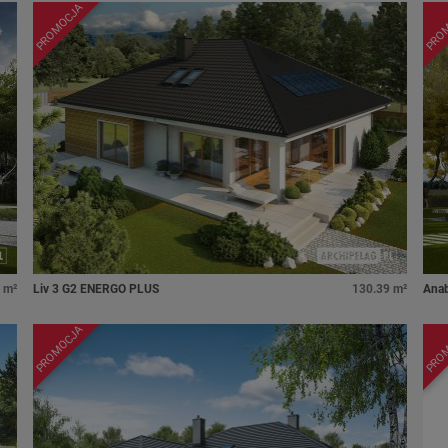
PROMOCJA
PRO
 m²
Liv 3 G2 ENERGO PLUS
130.39 m²
Ana
PROMOCJA
PRO