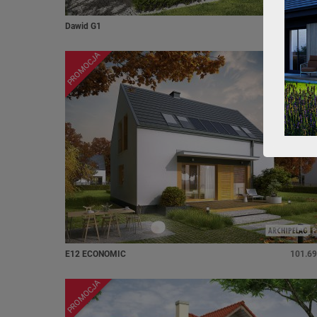
Dawid G1
99.89
PROMOCJA
E12 ECONOMIC
101.69
PROMOCJA