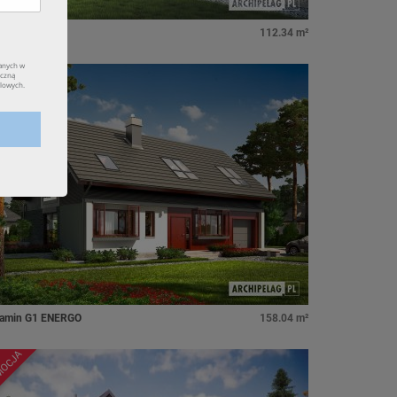
I
112.34 m²
MOCJA
jamin G1 ENERGO
158.04 m²
MOCJA