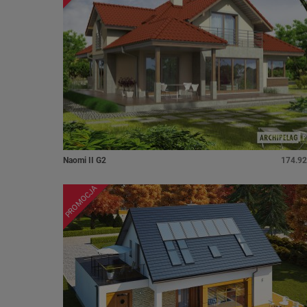
Naomi II G2
174.92
PROMOCJA