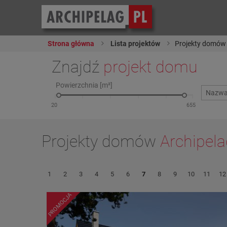
Strona główna
Lista projektów
Projekty domów 
Znajdź
projekt domu
Powierzchnia [m²]
Projekty domów
Archipel
1
2
3
4
5
6
7
8
9
10
11
12
PROMOCJA