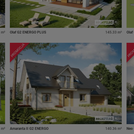
 m²
Olaf G2 ENERGO PLUS
145.33 m²
Olaf
PROMOCJA
PRO
 m²
Amaranta II G2 ENERGO
140.36 m²
Neo