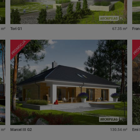
 m²
Tori G1
67.35 m²
Fran
PROMOCJA
PRO
 m²
Marcel III G2
130.54 m²
Emi