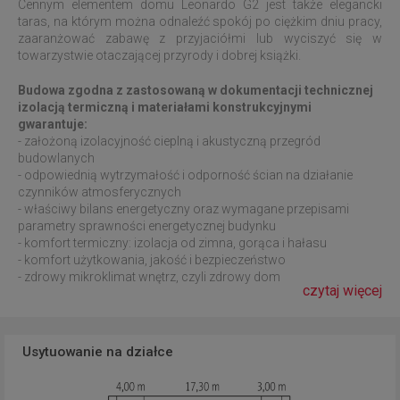
Cennym elementem domu Leonardo G2 jest także elegancki
taras, na którym można odnaleźć spokój po ciężkim dniu pracy,
zaaranżować zabawę z przyjaciółmi lub wyciszyć się w
towarzystwie otaczającej przyrody i dobrej książki.
Budowa zgodna z zastosowaną w dokumentacji technicznej
izolacją termiczną i materiałami konstrukcyjnymi
gwarantuje:
- założoną izolacyjność cieplną i akustyczną przegród
budowlanych
- odpowiednią wytrzymałość i odporność ścian na działanie
czynników atmosferycznych
- właściwy bilans energetyczny oraz wymagane przepisami
parametry sprawności energetycznej budynku
- komfort termiczny: izolacja od zimna, gorąca i hałasu
- komfort użytkowania, jakość i bezpieczeństwo
- zdrowy mikroklimat wnętrz, czyli zdrowy dom
czytaj więcej
Usytuowanie na działce