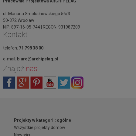
Pracownia Projektowa ARCHIPELAG
ul. Mariana Smoluchowskiego 56/3
50-372 Wrocław
NIP: 897-16-05-744 | REGON: 931987209
Kontakt
telefon:
71 798 38 00
e-mail:
biuro@archipelag.pl
Znajdź
nas
Projekty w kategorii: ogólne
Wszystkie projekty domów
Nowości