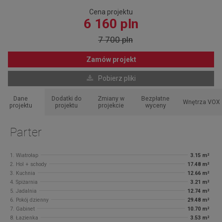
Cena projektu
6 160 pln
7 700 pln
Zamów projekt
Pobierz pliki
Dane
Dodatki do
Zmiany w
Bezpłatne
Wnętrza VOX
projektu
projektu
projekcie
wyceny
Parter
1. Wiatrołap
3.15 m²
2. Hol + schody
17.48 m²
3. Kuchnia
12.66 m²
4. Spiżarnia
3.21 m²
5. Jadalnia
12.74 m²
6. Pokój dzienny
29.48 m²
7. Gabinet
10.70 m²
8. Łazienka
3.53 m²