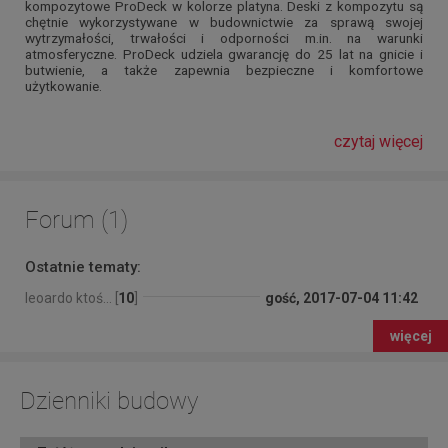
kompozytowe ProDeck w kolorze platyna. Deski z kompozytu są
chętnie wykorzystywane w budownictwie za sprawą swojej
wytrzymałości, trwałości i odporności m.in. na warunki
atmosferyczne. ProDeck udziela gwarancję do 25 lat na gnicie i
butwienie, a także zapewnia bezpieczne i komfortowe
użytkowanie.
czytaj więcej
Forum (1)
Ostatnie tematy:
leoardo ktoś... [
10
]
gość, 2017-07-04 11:42
więcej
Dzienniki budowy