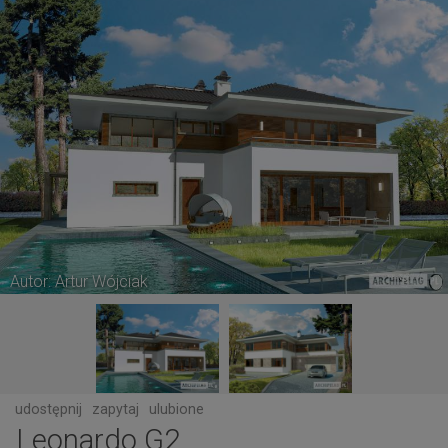
Autor: Artur Wójciak
udostępnij
zapytaj
ulubione
Leonardo G2