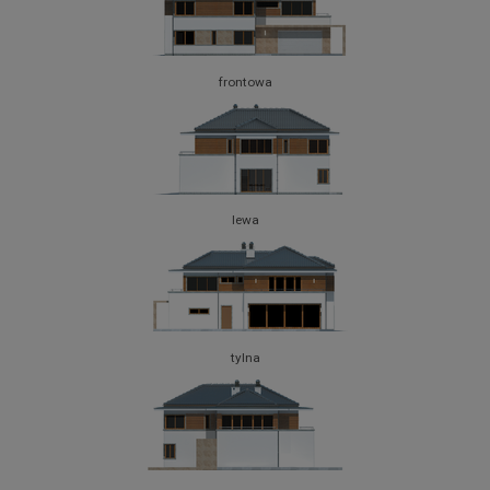
frontowa
lewa
tylna