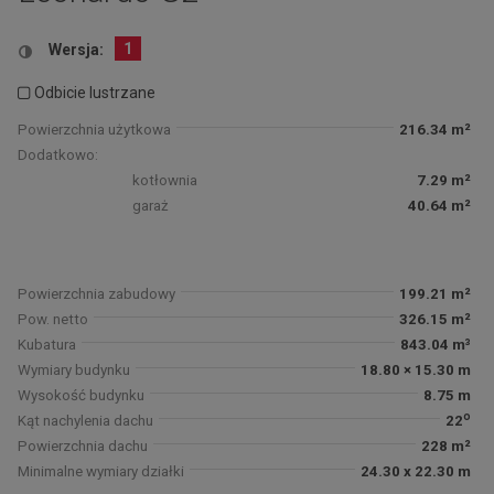
1
Wersja:
Odbicie lustrzane
Powierzchnia użytkowa
216.34 m²
Dodatkowo:
kotłownia
7.29 m²
garaż
40.64 m²
Powierzchnia zabudowy
199.21 m²
Pow. netto
326.15 m²
Kubatura
843.04 m³
Wymiary budynku
18.80 × 15.30 m
Wysokość budynku
8.75 m
o
Kąt nachylenia dachu
22
Powierzchnia dachu
228 m²
Minimalne wymiary działki
24.30 x 22.30 m