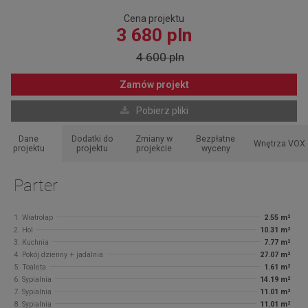
Cena projektu
3 680 pln
4 600 pln
Zamów projekt
Pobierz pliki
Dane
Dodatki do
Zmiany w
Bezpłatne
Wnętrza VOX
projektu
projektu
projekcie
wyceny
Parter
1. Wiatrołap
2.55 m²
2. Hol
10.31 m²
3. Kuchnia
7.77 m²
4. Pokój dzienny + jadalnia
27.07 m²
5. Toaleta
1.61 m²
6. Sypialnia
14.19 m²
7. Sypialnia
11.01 m²
8. Sypialnia
11.01 m²