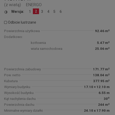
(z wiatą)
ENERGO
2
Wersja:
1
3
4
5
6
Odbicie lustrzane
Powierzchnia użytkowa
92.46 m²
Dodatkowo:
kotłownia
5.47 m²
wiata samochodowa
25.06 m²
Powierzchnia zabudowy
171.77 m²
Pow. netto
138.04 m²
Kubatura
377.95 m³
Wymiary budynku
17.10 × 12.10 m
Wysokość budynku
6.55 m
o
Kąt nachylenia dachu
30
Powierzchnia dachu
244 m²
Minimalne wymiary działki
24.10 x 17.90 m