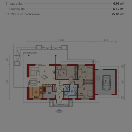
9. Łazienka
6.94 m²
10. Kotłownia
5.47 m²
11. Wiata samochodowa
25.06 m²