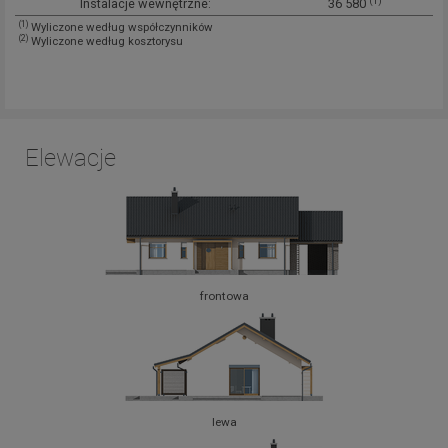
(1)
Instalacje wewnętrzne:
36 580
(1)
Wyliczone według współczynników
(2)
Wyliczone według kosztorysu
Elewacje
frontowa
lewa