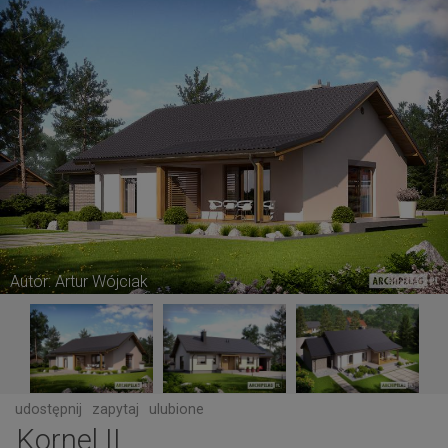
Autor: Artur Wójciak
udostępnij
zapytaj
ulubione
Kornel II