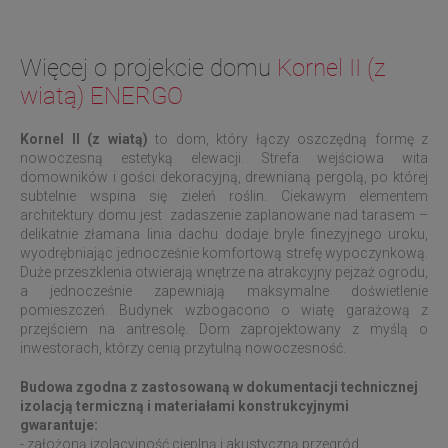
Więcej o projekcie domu
Kornel II (z
wiatą) ENERGO
Kornel II (z wiatą)
to dom, który łączy oszczędną formę z
nowoczesną estetyką elewacji. Strefa wejściowa wita
domowników i gości dekoracyjną, drewnianą pergolą, po której
subtelnie wspina się zieleń roślin. Ciekawym elementem
architektury domu jest zadaszenie zaplanowane nad tarasem –
delikatnie złamana linia dachu dodaje bryle finezyjnego uroku,
wyodrębniając jednocześnie komfortową strefę wypoczynkową.
Duże przeszklenia otwierają wnętrze na atrakcyjny pejzaż ogrodu,
a jednocześnie zapewniają maksymalne doświetlenie
pomieszczeń. Budynek wzbogacono o wiatę garażową z
przejściem na antresolę. Dom zaprojektowany z myślą o
inwestorach, którzy cenią przytulną nowoczesność.
Budowa zgodna z zastosowaną w dokumentacji technicznej
izolacją termiczną i materiałami konstrukcyjnymi
gwarantuje:
- założoną izolacyjność cieplną i akustyczną przegród