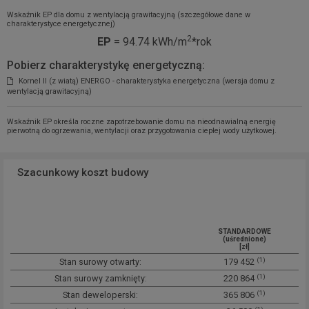
Wskaźnik EP dla domu z wentylacją grawitacyjną (szczegółowe dane w
charakterystyce energetycznej)
2
EP
= 94.74 kWh/m
*rok
Pobierz charakterystykę energetyczną:
Kornel II (z wiatą) ENERGO - charakterystyka energetyczna (wersja domu z
wentylacją grawitacyjną)
Wskaźnik EP określa roczne zapotrzebowanie domu na nieodnawialną energię
pierwotną do ogrzewania, wentylacji oraz przygotowania ciepłej wody użytkowej.
Szacunkowy koszt budowy
STANDARDOWE
(uśrednione)
[zł]
(1)
Stan surowy otwarty:
179 452
(1)
Stan surowy zamknięty:
220 864
(1)
Stan deweloperski:
365 806