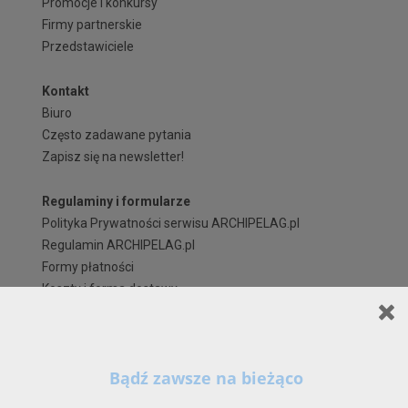
Promocje i konkursy
Firmy partnerskie
Przedstawiciele
Kontakt
Biuro
Często zadawane pytania
Zapisz się na newsletter!
Regulaminy i formularze
Polityka Prywatności serwisu ARCHIPELAG.pl
Regulamin ARCHIPELAG.pl
Formy płatności
Koszty i forma dostawy
Reklamacje i zwroty
Czas realizacji zamówienia
Prawa autorskie
Szanowni Państwo,
X
Kontynuując korzystanie z naszych Serwisów (również poprzez zamknięcie tego
komunikatu) z wykorzystaniem domyślnych ustawień przeglądarki internetowej w zakresie