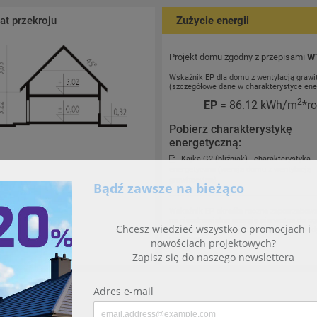
t przekroju
Zużycie energii
Projekt domu zgodny z przepisami
W
Wskaźnik EP dla domu z wentylacją grawi
(szczegółowe dane w charakterystyce ene
2
EP
= 86.12 kWh/m
*r
Pobierz charakterystykę
energetyczną:
Kajka G2 (bliźniak) - charakterystyka
energetyczna (wersja domu z wentylacją
grawitacyjną)
Wskaźnik EP określa roczne zapotrzebow
na nieodnawialną energię pierwotną do og
wentylacji oraz przygotowania ciepłej wod
użytkowej.