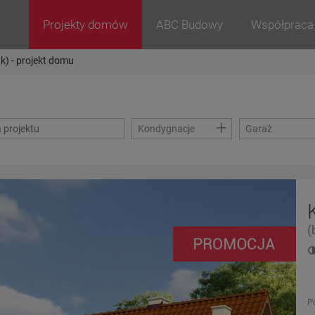
Projekty domów
ABC Budowy
Współpraca
ak) - projekt domu
+
Kondygnacje
Garaż
(
P