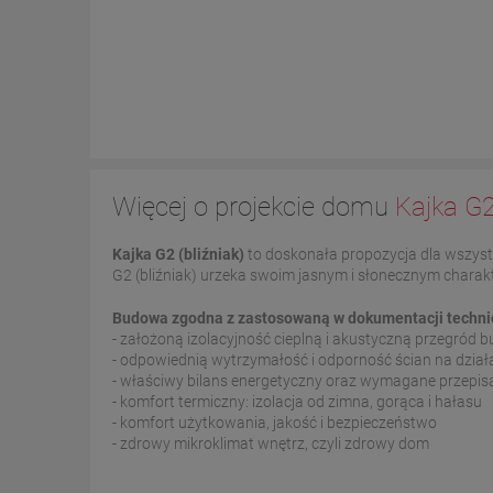
Więcej o projekcie domu
Kajka G2
Kajka G2 (bliźniak)
to doskonała propozycja dla wszystk
G2 (bliźniak) urzeka swoim jasnym i słonecznym charak
Budowa zgodna z zastosowaną w dokumentacji technicz
- założoną izolacyjność cieplną i akustyczną przegród
- odpowiednią wytrzymałość i odporność ścian na dzia
- właściwy bilans energetyczny oraz wymagane przepi
- komfort termiczny: izolacja od zimna, gorąca i hałasu
- komfort użytkowania, jakość i bezpieczeństwo
- zdrowy mikroklimat wnętrz, czyli zdrowy dom