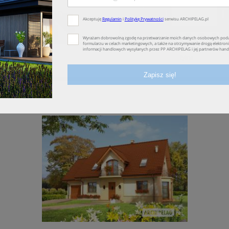
lewa
tylna