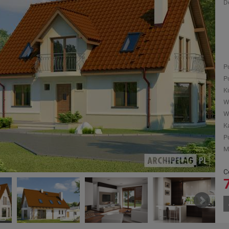
D
P
P
K
W
W
K
P
M
C