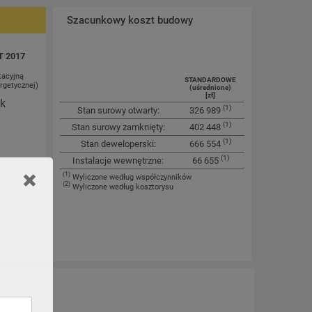
Szacunkowy koszt budowy
T 2017
tacyjną
STANDARDOWE
rgetycznej)
(uśrednione)
[zł]
ok
(1)
Stan surowy otwarty:
326 989
(1)
Stan surowy zamknięty:
402 448
(1)
Stan deweloperski:
666 554
(1)
Instalacje wewnętrzne:
66 655
(1)
Wyliczone według współczynników
(2)
Wyliczone według kosztorysu
anie domu
rzewania,
y