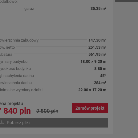
odatkowo:
garaż
35.35 m²
owierzchnia zabudowy
147.30 m²
ow. netto
251.53 m²
ubatura
561.95 m³
ymiary budynku
18.00 × 9.20 m
ysokość budynku
8.85 m
o
ąt nachylenia dachu
45
owierzchnia dachu
284 m²
inimalne wymiary działki
22.00 x 17.20 m
ena projektu
Zamów projekt
7 840 pln
9 800 pln
Pobierz pliki