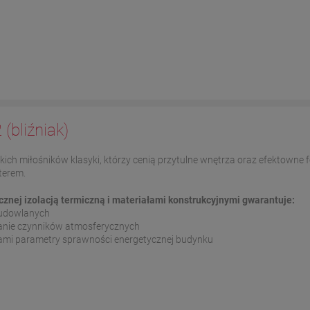
 (bliźniak)
ich miłośników klasyki, którzy cenią przytulne wnętrza oraz efektowne f
terem.
nej izolacją termiczną i materiałami konstrukcyjnymi gwarantuje:
 budowlanych
łanie czynników atmosferycznych
sami parametry sprawności energetycznej budynku