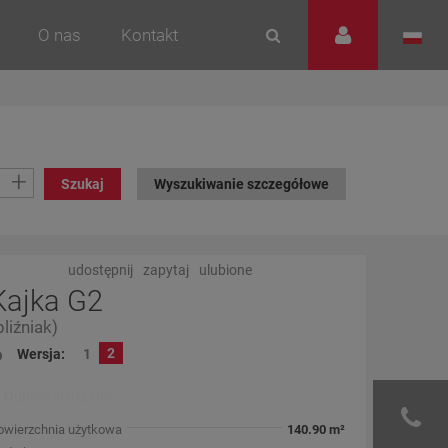
O nas
Kontakt
+
Szukaj
Wyszukiwanie szczegółowe
udostępnij
zapytaj
ulubione
Kajka G2
bliźniak)
2
Wersja:
1
Odbicie lustrzane
owierzchnia użytkowa
140.90 m²