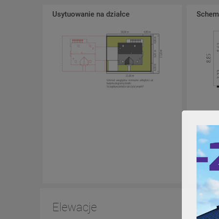
Usytuowanie na działce
Schema
Elewacje