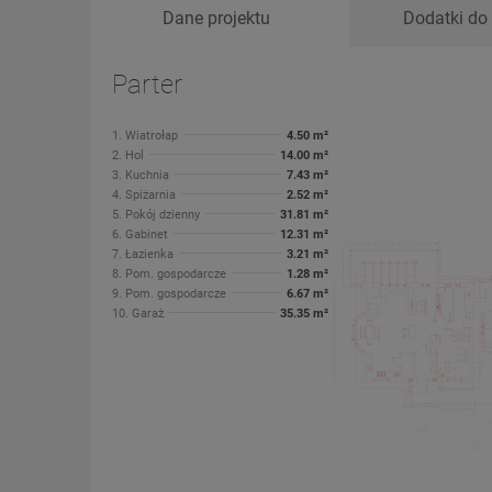
Dane projektu
Dodatki do 
Parter
1. Wiatrołap
4.50 m²
2. Hol
14.00 m²
3. Kuchnia
7.43 m²
4. Spiżarnia
2.52 m²
5. Pokój dzienny
31.81 m²
6. Gabinet
12.31 m²
7. Łazienka
3.21 m²
8. Pom. gospodarcze
1.28 m²
9. Pom. gospodarcze
6.67 m²
10. Garaż
35.35 m²