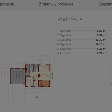
projektu
Zmiany w projekcie
Bezpła
Poddasze
1. Korytarz
5.22 m²
2. Sypialnia
9.31 m²
3. Sypialnia
13.39 m²
4. Sypialnia
16.18 m²
5. Łazienka
6.36 m²
6. Łazienka
6.71 m²