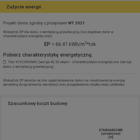
Zużycie energii
Projekt domu zgodny z przepisami
WT 2021
Wskaźnik EP dla domu z wentylacją grawitacyjną (szczegółowe dane w
charakterystyce energetycznej)
2
EP
= 66.41 kWh/m
*rok
Pobierz charakterystykę energetyczną:
Flori III ECONOMIC (wersja A) 30 stopni - charakterystyka energetyczna (wersja
domu z wentylacją grawitacyjną)
Wskaźnik EP określa roczne zapotrzebowanie domu na nieodnawialną energię
pierwotną do ogrzewania, wentylacji oraz przygotowania ciepłej wody użytkowej.
Szacunkowy koszt budowy
STANDARDOWE
(uśrednione)
[zł]