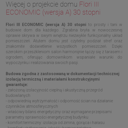
Więcej o projekcie domu
Flori III
ECONOMIC (wersja A) 30 stopni
Flori III ECONOMIC (wersja A) 30 stopni
to prosty i tani w
budowie dom dla każdego. Zgrabna bryła w nowoczesnej
oprawie skrywa w swym wnętrzu niezwykle funkcjonalny układ
pomieszczeń. Atutem domu jest czytelny podział stref oraz
znakomite doświetlenie wszystkich pomieszczeń. Dzięki
szerokim przeszkleniom salon harmonijnie łączy się z tarasem i
ogrodem, oferując domownikom wspaniałe warunki do
wypoczynku i realizowania swoich pasji.
Budowa zgodna z zastosowaną w dokumentacji technicznej
izolacją termiczną i materiałami konstrukcyjnymi
gwarantuje:
- założoną izolacyjność cieplną i akustyczną przegród
budowlanych
- odpowiednią wytrzymałość i odporność ścian na działanie
czynników atmosferycznych
- właściwy bilans energetyczny oraz wymagane przepisami
parametry sprawności energetycznej budynku
- komfort termiczny: izolacja od zimna, gorąca i hałasu
- komfort użytkowania, jakość i bezpieczeństwo