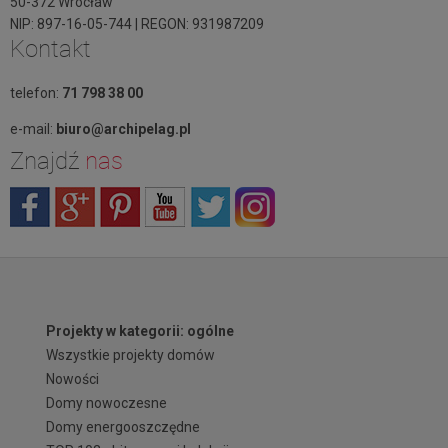
50-372 Wrocław
NIP: 897-16-05-744 | REGON: 931987209
Kontakt
telefon:
71 798 38 00
e-mail:
biuro@archipelag.pl
Znajdź
nas
Projekty w kategorii: ogólne
Wszystkie projekty domów
Nowości
Domy nowoczesne
Domy energooszczędne