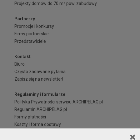
Projekty domów do 70 m² pow. zabudowy
Partnerzy
Promocje i konkursy
Firmy partnerskie
Przedstawiciele
Kontakt
Biuro
Często zadawane pytania
Zapisz się na newsletter!
Regulaminy i formularze
Polityka Prywatności serwisu ARCHIPELAG.pl
Regulamin ARCHIPELAG.pl
Formy płatności
Koszty i forma dostawy
Reklamacje i zwroty
Czas realizacji zamówienia