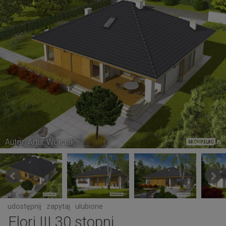
Autor: Artur Wójciak
udostępnij
zapytaj
ulubione
Flori III 30 stopni