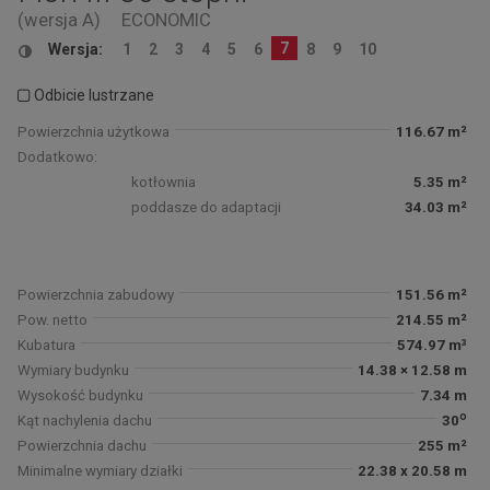
(wersja A)
ECONOMIC
7
Wersja:
1
2
3
4
5
6
8
9
10
Odbicie lustrzane
Powierzchnia użytkowa
116.67 m²
Dodatkowo:
kotłownia
5.35 m²
poddasze do adaptacji
34.03 m²
Powierzchnia zabudowy
151.56 m²
Pow. netto
214.55 m²
Kubatura
574.97 m³
Wymiary budynku
14.38 × 12.58 m
Wysokość budynku
7.34 m
o
Kąt nachylenia dachu
30
Powierzchnia dachu
255 m²
Minimalne wymiary działki
22.38 x 20.58 m