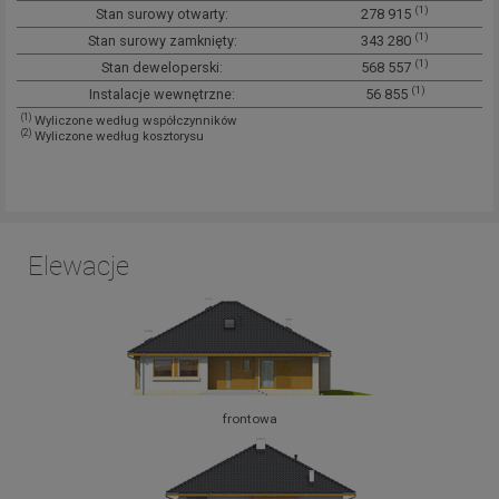
(1)
Stan surowy otwarty:
278 915
(1)
Stan surowy zamknięty:
343 280
(1)
Stan deweloperski:
568 557
(1)
Instalacje wewnętrzne:
56 855
(1)
Wyliczone według współczynników
(2)
Wyliczone według kosztorysu
Elewacje
frontowa