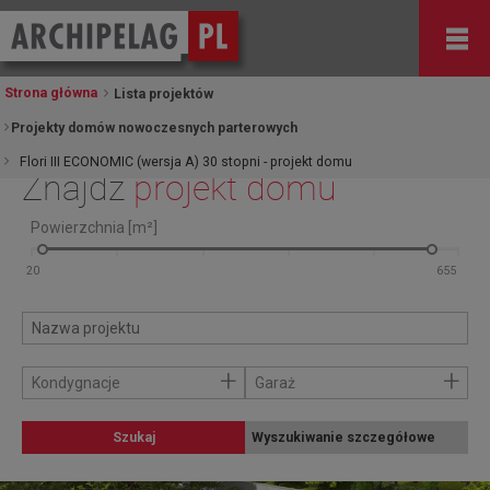
Strona główna
Lista projektów
Projekty domów nowoczesnych parterowych
Flori III ECONOMIC (wersja A) 30 stopni - projekt domu
Znajdź
projekt domu
Powierzchnia [m²]
+
+
Kondygnacje
Garaż
Szukaj
Wyszukiwanie szczegółowe