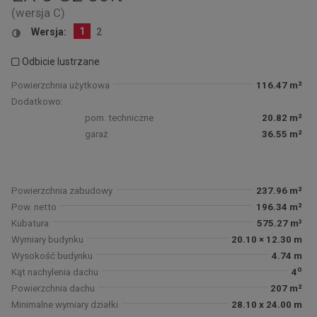
(wersja C)
1
Wersja:
2
Odbicie lustrzane
Powierzchnia użytkowa
116.47 m²
Dodatkowo:
pom. techniczne
20.82 m²
garaż
36.55 m²
Powierzchnia zabudowy
237.96 m²
Pow. netto
196.34 m²
Kubatura
575.27 m³
Wymiary budynku
20.10 × 12.30 m
Wysokość budynku
4.74 m
o
Kąt nachylenia dachu
4
Powierzchnia dachu
207 m²
Minimalne wymiary działki
28.10 x 24.00 m