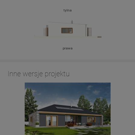
tylna
prawa
Inne wersje projektu