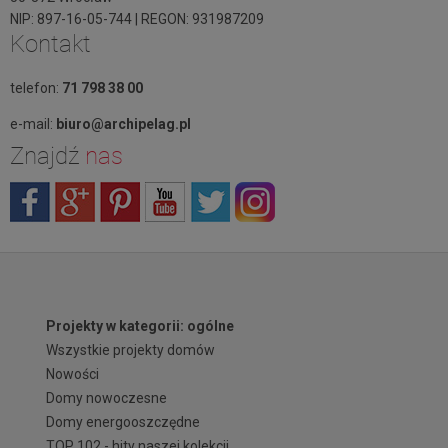
NIP: 897-16-05-744 | REGON: 931987209
Kontakt
telefon:
71 798 38 00
e-mail:
biuro@archipelag.pl
Znajdź
nas
Projekty w kategorii: ogólne
Wszystkie projekty domów
Nowości
Domy nowoczesne
Domy energooszczędne
TOP 102 - hity naszej kolekcji