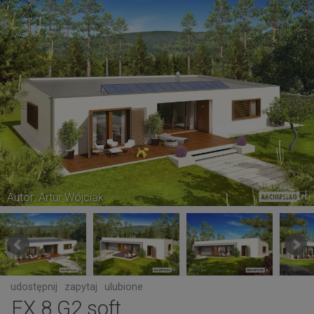
Autor: Artur Wójciak
udostępnij
zapytaj
ulubione
EX 8 G2 soft