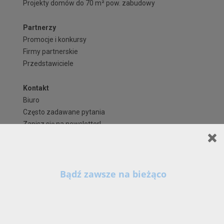
Projekty domów do 70 m² pow. zabudowy
Partnerzy
Promocje i konkursy
Firmy partnerskie
Przedstawiciele
Kontakt
Biuro
Często zadawane pytania
Zapisz się na newsletter!
Regulaminy i formularze
Polityka Prywatności serwisu ARCHIPELAG.pl
Szanowni Państwo,
Regulamin ARCHIPELAG.pl
X
Kontynuując korzystanie z naszych Serwisów (również poprzez zamknięcie tego
Formy płatności
komunikatu) z wykorzystaniem domyślnych ustawień przeglądarki internetowej w zakresie
prywatności, wyrażają Państwo zgodę na przetwarzanie przez nas danych osobowych w
Koszty i forma dostawy
postaci cookies na zasadach wskazanych w naszej
Polityce Prywatności
, zawierającej tak
szczegółowe informacje na temat możliwości zmiany tych ustawień, zasad, zakresu i celu
Reklamacje i zwroty
przetwarzania Państwa danych osobowych w ramach naszych Serwisów, w tym na stronie 
www.archipelag.pl.
Czas realizacji zamówienia