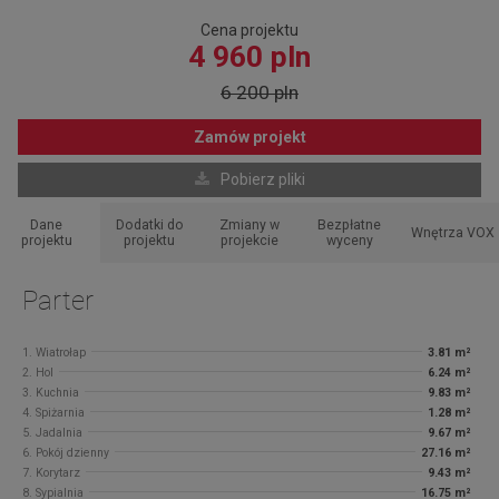
Cena projektu
4 960 pln
6 200 pln
Zamów projekt
Pobierz pliki
Dane
Dodatki do
Zmiany w
Bezpłatne
Wnętrza VOX
projektu
projektu
projekcie
wyceny
Parter
1. Wiatrołap
3.81 m²
2. Hol
6.24 m²
3. Kuchnia
9.83 m²
4. Spiżarnia
1.28 m²
5. Jadalnia
9.67 m²
6. Pokój dzienny
27.16 m²
7. Korytarz
9.43 m²
8. Sypialnia
16.75 m²