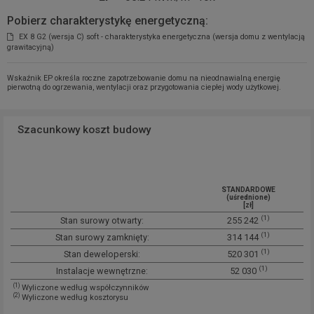
Pobierz charakterystykę energetyczną:
EX 8 G2 (wersja C) soft - charakterystyka energetyczna (wersja domu z wentylacją
grawitacyjną)
Wskaźnik EP określa roczne zapotrzebowanie domu na nieodnawialną energię
pierwotną do ogrzewania, wentylacji oraz przygotowania ciepłej wody użytkowej.
Szacunkowy koszt budowy
STANDARDOWE
(uśrednione)
[zł]
(1)
Stan surowy otwarty:
255 242
(1)
Stan surowy zamknięty:
314 144
(1)
Stan deweloperski:
520 301
(1)
Instalacje wewnętrzne:
52 030
(1)
Wyliczone według współczynników
(2)
Wyliczone według kosztorysu