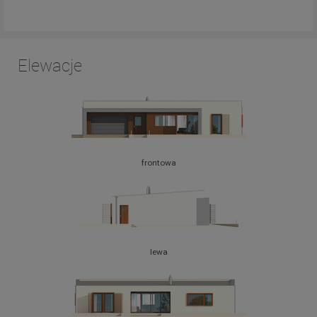
Elewacje
frontowa
lewa