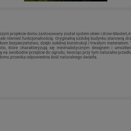
ym projekcie domu zastosowany został system okien i drzwi MasterLine 
, ale również funkcjonalnością. Oryginalną ozdobę budynku stanowią dr
om bezpieczeństwo, dzięki solidnej konstrukcji i trwałym materiało
tio, które charakteryzują się minimalistycznym designem i umożliwia
 na swobodne przejście do ogrodu, tworząc przy tym naturalne przedłuż
domu przenika odpowiednia ilość naturalnego światła.