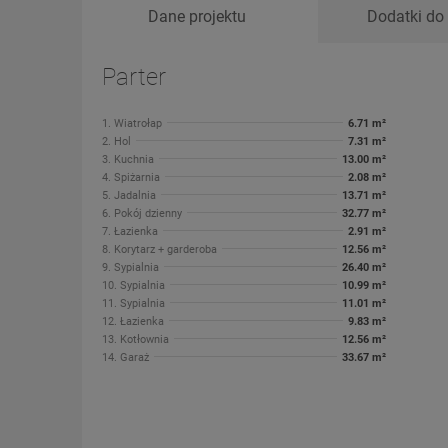
Dane projektu
Dodatki do 
Parter
1. Wiatrołap
6.71 m²
2. Hol
7.31 m²
3. Kuchnia
13.00 m²
4. Spiżarnia
2.08 m²
5. Jadalnia
13.71 m²
6. Pokój dzienny
32.77 m²
7. Łazienka
2.91 m²
8. Korytarz + garderoba
12.56 m²
9. Sypialnia
26.40 m²
10. Sypialnia
10.99 m²
11. Sypialnia
11.01 m²
12. Łazienka
9.83 m²
13. Kotłownia
12.56 m²
14. Garaż
33.67 m²