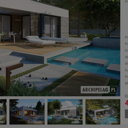
D
P
P
K
W
W
K
P
M
C