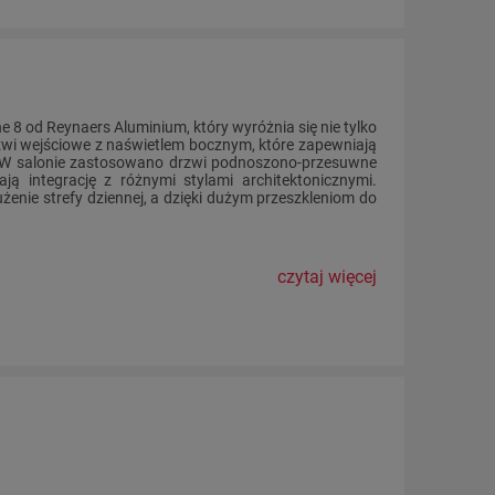
8 od Reynaers Aluminium, który wyróżnia się nie tylko
zwi wejściowe z naświetlem bocznym, które zapewniają
m. W salonie zastosowano drzwi podnoszono-przesuwne
ją integrację z różnymi stylami architektonicznymi.
enie strefy dziennej, a dzięki dużym przeszkleniom do
czytaj więcej