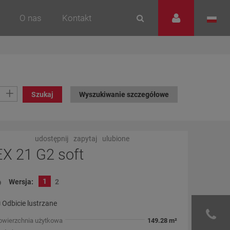
O nas
Kontakt
+
Szukaj
Wyszukiwanie szczegółowe
udostępnij
zapytaj
ulubione
EX 21 G2 soft
1
Wersja:
2
Odbicie lustrzane
owierzchnia użytkowa
149.28 m²