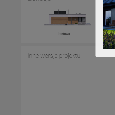
frontowa
Inne wersje projektu