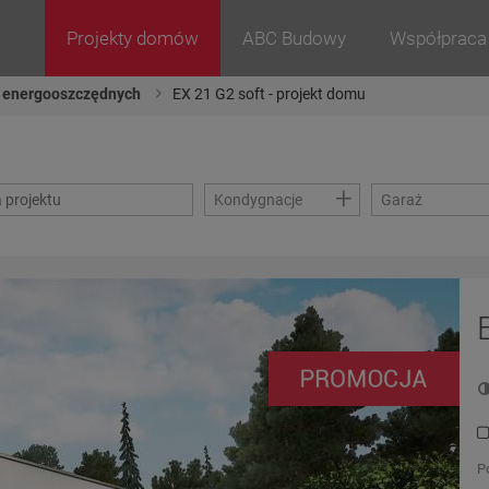
Projekty domów
ABC Budowy
Współpraca
 energooszczędnych
EX 21 G2 soft - projekt domu
+
Kondygnacje
Garaż
P