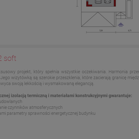
 soft
uksusowy projekt, który spełnia wszystkie oczekiwania. Harmonia prze
go wizytówką są szerokie przeszklenia, które zacierają granicę międz
hwyca swoją lekkością i wysmakowaną elegancją.
nej izolacją termiczną i materiałami konstrukcyjnymi gwarantuje:
 budowlanych
łanie czynników atmosferycznych
sami parametry sprawności energetycznej budynku