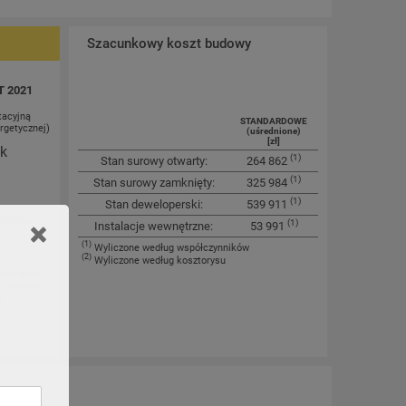
Szacunkowy koszt budowy
T 2021
tacyjną
STANDARDOWE
rgetycznej)
(uśrednione)
[zł]
ok
(1)
Stan surowy otwarty:
264 862
(1)
Stan surowy zamknięty:
325 984
(1)
Stan deweloperski:
539 911
etyczna
(1)
Instalacje wewnętrzne:
53 991
(1)
Wyliczone według współczynników
(2)
Wyliczone według kosztorysu
anie domu
rzewania,
y