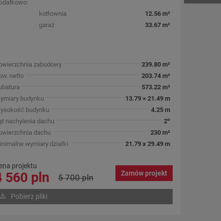
odatkowo:
kotłownia
12.56 m²
garaż
33.67 m²
owierzchnia zabudowy
239.80 m²
ow. netto
203.74 m²
ubatura
573.22 m³
ymiary budynku
13.79 × 21.49 m
ysokość budynku
4.25 m
o
ąt nachylenia dachu
2
owierzchnia dachu
230 m²
inimalne wymiary działki
21.79 x 29.49 m
ena projektu
Zamów projekt
4 560 pln
5 700 pln
Pobierz pliki