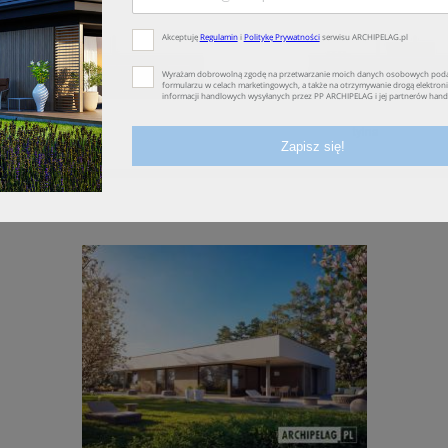
lewa
tylna