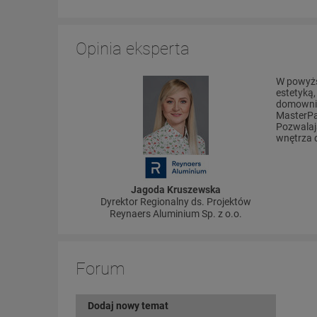
Opinia eksperta
W powyższ
estetyką
domownik
MasterPa
Pozwalają
wnętrza 
Jagoda Kruszewska
Dyrektor Regionalny ds. Projektów
Reynaers Aluminium Sp. z o.o.
Forum
Dodaj nowy temat