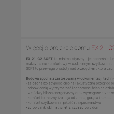
Więcej o projekcie domu
EX 21 G2
EX 21 G2 SOFT
to minimalistyczny i jednocześnie l
maksymalnie komfortowy w codziennym użytkowaniu. Je
SOFT to przewaga prostoty nad przepychem, która zac
Budowa zgodna z zastosowaną w dokumentacji technicz
- założoną izolacyjność cieplną i akustyczną przegród
- odpowiednią wytrzymałość i odporność ścian na dzia
- właściwy bilans energetyczny oraz wymagane przepi
- komfort termiczny: izolacja od zimna, gorąca i hałasu
- komfort użytkowania, jakość i bezpieczeństwo
- zdrowy mikroklimat wnętrz, czyli zdrowy dom