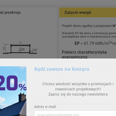
t przekroju
Zużycie energii
Projekt domu zgodny z przepisami
W
Wskaźnik EP dla domu z wentylacją grawi
(szczegółowe dane w charakterystyce ene
2
EP
= 61.79 kWh/m
*r
Pobierz charakterystykę
energetyczną:
EX 21 G2 soft - charakterystyka energ
(wersja domu z wentylacją grawitacyjną)
Wskaźnik EP określa roczne zapotrzebow
na nieodnawialną energię pierwotną do og
wentylacji oraz przygotowania ciepłej wod
użytkowej.