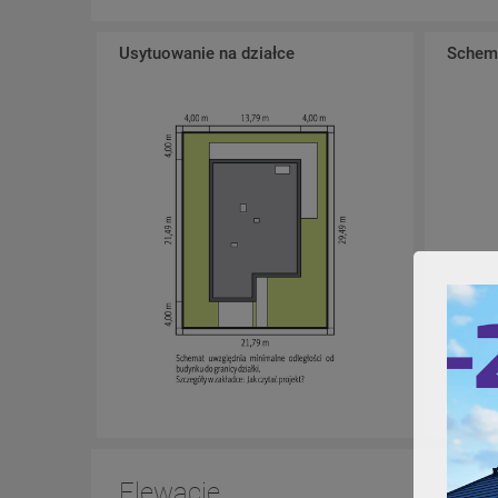
Usytuowanie na działce
Schema
Elewacje