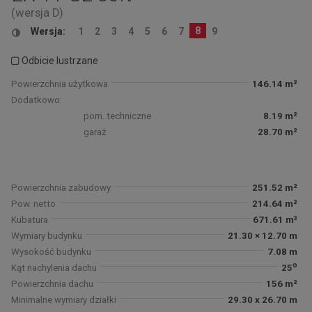
(wersja D)
8
Wersja:
1
2
3
4
5
6
7
9
Odbicie lustrzane
Powierzchnia użytkowa
146.14 m²
Dodatkowo:
pom. techniczne
8.19 m²
garaż
28.70 m²
Powierzchnia zabudowy
251.52 m²
Pow. netto
214.64 m²
Kubatura
671.61 m³
Wymiary budynku
21.30 × 12.70 m
Wysokość budynku
7.08 m
o
Kąt nachylenia dachu
25
Powierzchnia dachu
156 m²
Minimalne wymiary działki
29.30 x 26.70 m