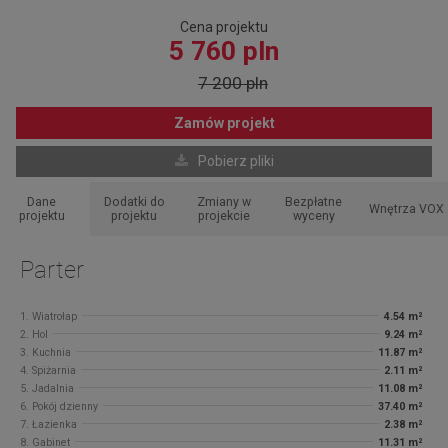
Cena projektu
5 760 pln
7 200 pln
Zamów projekt
Pobierz pliki
Dane
Dodatki do
Zmiany w
Bezpłatne
Wnętrza VOX
projektu
projektu
projekcie
wyceny
Parter
1. Wiatrołap
4.54 m²
2. Hol
9.24 m²
3. Kuchnia
11.87 m²
4. Spiżarnia
2.11 m²
5. Jadalnia
11.08 m²
6. Pokój dzienny
37.40 m²
7. Łazienka
2.38 m²
8. Gabinet
11.31 m²