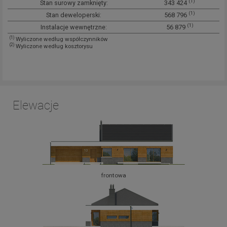
(1)
Stan surowy zamknięty:
343 424
(1)
Stan deweloperski:
568 796
(1)
Instalacje wewnętrzne:
56 879
(1)
Wyliczone według współczynników
(2)
Wyliczone według kosztorysu
Elewacje
frontowa