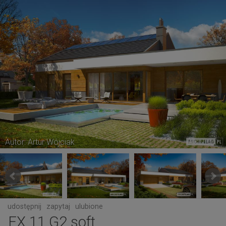
Autor: Artur Wójciak
udostępnij
zapytaj
ulubione
EX 11 G2 soft