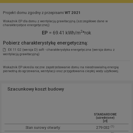
Projekt domu zgodny z przepisami
WT 2021
Wskaźnik EP dla domu z wentylacją grawitacyjną (szczegółowe dane w
charakterystyce energetycznej)
2
EP
= 69.41 kWh/m
*rok
Pobierz charakterystykę energetyczną:
EX 11 G2 (wersja D) soft - charakterystyka energetyczna (wersja domu z
wentylacją grawitacyjną)
Wskaźnik EP określa roczne zapotrzebowanie domu na nieodnawialną energię
pierwotną do ogrzewania, wentylacji oraz przygotowania ciepłej wody użytkowej.
Szacunkowy koszt budowy
STANDARDOWE
(uśrednione)
[zł]
(1)
Stan surowy otwarty:
279 032