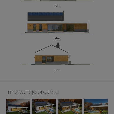
lewa
tylna
prawa
Inne wersje projektu