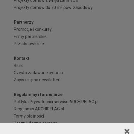
Projekty domów z wnętrzami VOX
Projekty domów do 70 m² pow. zabudowy
Partnerzy
Promocje i konkursy
Firmy partnerskie
Przedstawiciele
Kontakt
Biuro
Często zadawane pytania
Zapisz się na newsletter!
Regulaminy i formularze
Polityka Prywatności serwisu ARCHIPELAG.pl
Regulamin ARCHIPELAG.pl
Formy płatności
Koszty i forma dostawy
Reklamacje i zwroty