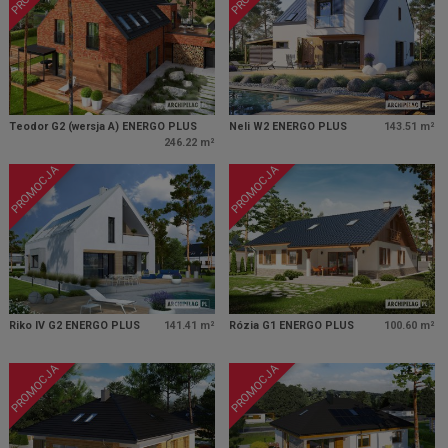
Teodor G2 (wersja A) ENERGO PLUS
Neli W2 ENERGO PLUS
143.51 m²
246.22 m²
PROMOCJA
PROMOCJA
Riko IV G2 ENERGO PLUS
141.41 m²
Rózia G1 ENERGO PLUS
100.60 m²
PROMOCJA
PROMOCJA