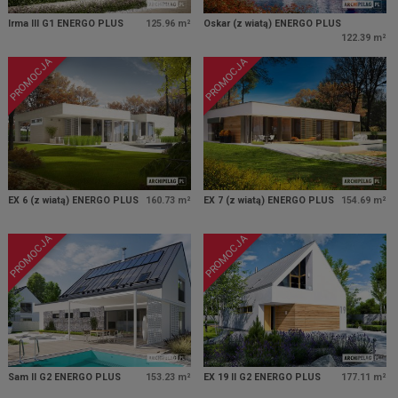
Irma III G1 ENERGO PLUS
125.96 m²
Oskar (z wiatą) ENERGO PLUS
122.39 m²
PROMOCJA
PROMOCJA
EX 6 (z wiatą) ENERGO PLUS
160.73 m²
EX 7 (z wiatą) ENERGO PLUS
154.69 m²
PROMOCJA
PROMOCJA
Sam II G2 ENERGO PLUS
153.23 m²
EX 19 II G2 ENERGO PLUS
177.11 m²