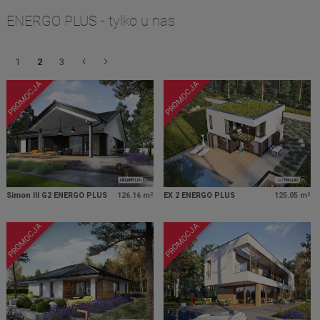
ENERGO PLUS - tylko u nas
1
2
3
PROMOCJA
PROMOCJA
Simon III G2 ENERGO PLUS
126.16 m²
EX 2 ENERGO PLUS
125.05 m²
PROMOCJA
PROMOCJA