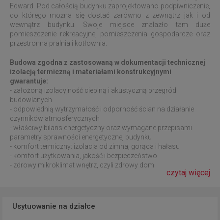
Edward. Pod całością budynku zaprojektowano podpiwniczenie,
do którego można się dostać zarówno z zewnątrz jak i od
wewnątrz budynku. Swoje miejsce znalazło tam duże
pomieszczenie rekreacyjne, pomieszczenia gospodarcze oraz
przestronna pralnia i kotłownia.
Budowa zgodna z zastosowaną w dokumentacji technicznej
izolacją termiczną i materiałami konstrukcyjnymi
gwarantuje:
- założoną izolacyjność cieplną i akustyczną przegród
budowlanych
- odpowiednią wytrzymałość i odporność ścian na działanie
czynników atmosferycznych
- właściwy bilans energetyczny oraz wymagane przepisami
parametry sprawności energetycznej budynku
- komfort termiczny: izolacja od zimna, gorąca i hałasu
- komfort użytkowania, jakość i bezpieczeństwo
- zdrowy mikroklimat wnętrz, czyli zdrowy dom
czytaj więcej
Usytuowanie na działce