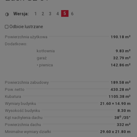
5
Wersja:
1
2
3
4
6
Odbicie lustrzane
Powierzchnia użytkowa
190.18 m²
Dodatkowo:
kotłownia
9.83 m²
garaż
32.79 m²
• piwnica
142.86 m²
Powierzchnia zabudowy
189.58 m²
Pow. netto
430.28 m²
Kubatura
1105.38 m³
Wymiary budynku
21.60 × 14.90 m
Wysokość budynku
8.30 m
o
Kąt nachylenia dachu
38
/35°
Powierzchnia dachu
332 m²
Minimalne wymiary działki
29.60 x 21.80 m