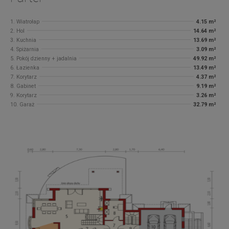
1. Wiatrołap
4.15 m²
2. Hol
14.64 m²
3. Kuchnia
13.69 m²
4. Spiżarnia
3.09 m²
5. Pokój dzienny + jadalnia
49.92 m²
6. Łazienka
13.49 m²
7. Korytarz
4.37 m²
8. Gabinet
9.19 m²
9. Korytarz
3.26 m²
10. Garaż
32.79 m²