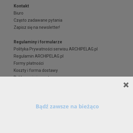
Kontakt
Biuro
Często zadawane pytania
Zapisz się na newsletter!
Regulaminy i formularze
Polityka Prywatności serwisu ARCHIPELAG.pl
Regulamin ARCHIPELAG.pl
Formy płatności
Koszty i forma dostawy
Reklamacje i zwroty
Czas realizacji zamówienia
Prawa autorskie
Szanowni Państwo,
X
Kontynuując korzystanie z naszych Serwisów (również poprzez zamknięcie tego
komunikatu) z wykorzystaniem domyślnych ustawień przeglądarki internetowej w zakresie
prywatności, wyrażają Państwo zgodę na przetwarzanie przez nas danych osobowych w
postaci cookies na zasadach wskazanych w naszej
Polityce Prywatności
, zawierającej tak
szczegółowe informacje na temat możliwości zmiany tych ustawień, zasad, zakresu i celu
przetwarzania Państwa danych osobowych w ramach naszych Serwisów, w tym na stronie 
www.archipelag.pl.