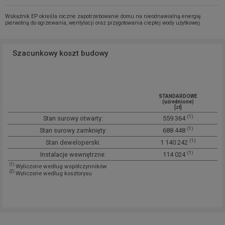
Wskaźnik EP określa roczne zapotrzebowanie domu na nieodnawialną energię
pierwotną do ogrzewania, wentylacji oraz przygotowania ciepłej wody użytkowej.
Szacunkowy koszt budowy
STANDARDOWE
(uśrednione)
[zł]
(1)
Stan surowy otwarty:
559 364
(1)
Stan surowy zamknięty:
688 448
(1)
Stan deweloperski:
1 140 242
(1)
Instalacje wewnętrzne:
114 024
(1)
Wyliczone według współczynników
(2)
Wyliczone według kosztorysu