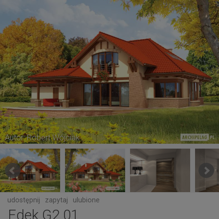
Autor: Robert Wójciak
udostępnij
zapytaj
ulubione
Edek G2 01