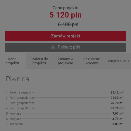
Cena projektu
5 120 pln
6 400 pln
Zamów projekt
Pobierz pliki
Dane
Dodatki do
Zmiany w
Bezpłatne
Wnętrza VOX
projektu
projektu
projekcie
wyceny
Piwnica
1. Pokój rekreacyjny
51.42 m²
2. Pom. gospodarcze
21.30 m²
3. Pom. gospodarcze
25.70 m²
4. Pom. gospodarcze
32.79 m²
5. Korytarz
7.91 m²
6. Korytarz
3.74 m²
7. Kotłownia
9.83 m²