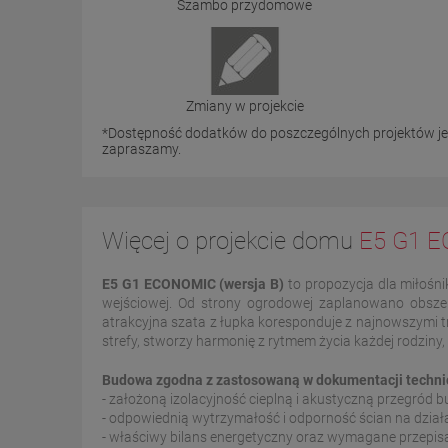
Szambo przydomowe
Zmiany w projekcie
*Dostępność dodatków do poszczególnych projektów jest 
zapraszamy.
Więcej o projekcie domu
E5 G1 E
E5 G1 ECONOMIC (wersja B)
to propozycja dla miłośn
wejściowej. Od strony ogrodowej zaplanowano obsze
atrakcyjna szata z łupka koresponduje z najnowszymi tr
strefy, stworzy harmonię z rytmem życia każdej rodziny
Budowa zgodna z zastosowaną w dokumentacji technicz
- założoną izolacyjność cieplną i akustyczną przegród
- odpowiednią wytrzymałość i odporność ścian na dzia
- właściwy bilans energetyczny oraz wymagane przepi