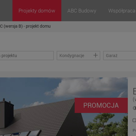
Projekty domów
ABC Budowy
Współpraca
(wersja B) - projekt domu
+
Kondygnacje
Garaż
(
P