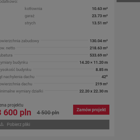
odatkowo:
kotłownia
10.63 m²
garaż
23.73 m²
strych
13.51 m²
owierzchnia zabudowy
130.04 m²
ow. netto
218.63 m²
ubatura
533.69 m³
ymiary budynku
14.20 × 11.20 m
ysokość budynku
8.85 m
o
ąt nachylenia dachu
42
owierzchnia dachu
219 m²
inimalne wymiary działki
22.20 x 22.30 m
ena projektu
Zamów projekt
3 600 pln
4 500 pln
Pobierz pliki