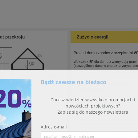
t przekroju
Zużycie energii
Projekt domu zgodny z przepisami
W
Wskaźnik EP dla domu z wentylacją grawi
(szczegółowe dane w charakterystyce ene
2
EP
= 88.13 kWh/m
*r
Pobierz charakterystykę
energetyczną:
E5 G1 ECONOMIC (wersja B) - charakt
energetyczna (wersja domu z wentylacją
grawitacyjną)
Wskaźnik EP określa roczne zapotrzebow
na nieodnawialną energię pierwotną do og
wentylacji oraz przygotowania ciepłej wod
użytkowej.