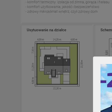
- komfort termiczny: izolacja od zimna, gorąca i hałasu
- komfort użytkowania, jakość i bezpieczeństwo
- zdrowy mikroklimat wnętrz, czyli zdrowy dom
Usytuowanie na działce
Schema