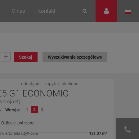
O nas
Kontakt
+
Szukaj
Wyszukiwanie szczegółowe
udostępnij
zapytaj
ulubione
E5 G1 ECONOMIC
wersja B)
2
Wersja:
1
3
Odbicie lustrzane
owierzchnia użytkowa
131.37 m²