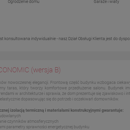
Ogrodzenie domu
Garaże i wiaty
konsultowana indywidualnie - nasz Dział Obsługi Klienta jest do dyspozy
CONOMIC (wersja B)
ików nowoczesnej elegancji. Frontową część budynku wzbogaca ciekawy
rny taras, który tworzy komfortowe przedłużenie salonu. Budynek
endami w architekturze i sprawia, że dom prezentuje się zjawiskowo i i
, elastycznie dopasowując się do potrzeb i oczekiwań domowników.
nej izolacją termiczną i materiałami konstrukcyjnymi gwarantuje:
 budowlanych
łanie czynników atmosferycznych
sami parametry sprawności energetycznej budynku