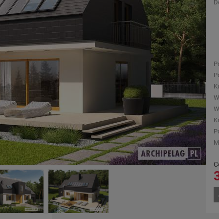
D
P
P
K
W
W
K
P
M
C