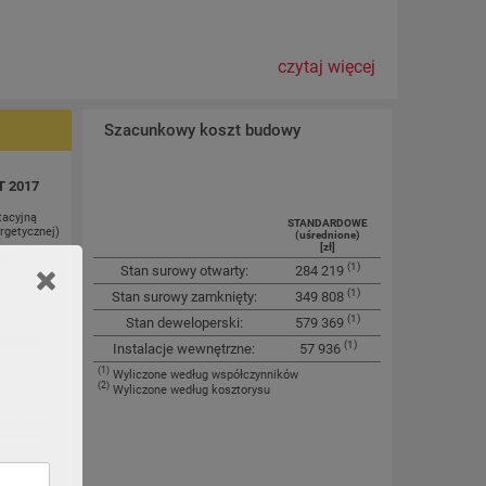
czytaj więcej
Szacunkowy koszt budowy
T 2017
tacyjną
STANDARDOWE
rgetycznej)
(uśrednione)
[zł]
ok
(1)
Stan surowy otwarty:
284 219
(1)
Stan surowy zamknięty:
349 808
(1)
Stan deweloperski:
579 369
erystyka
(1)
Instalacje wewnętrzne:
57 936
(1)
Wyliczone według współczynników
(2)
Wyliczone według kosztorysu
anie domu
rzewania,
y