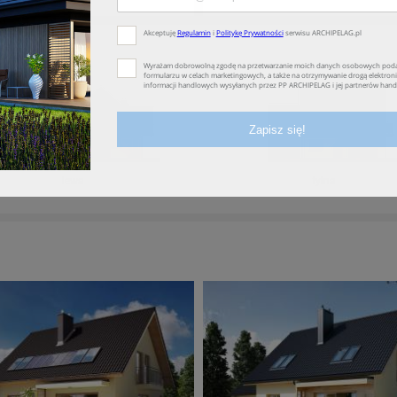
lewa
tylna