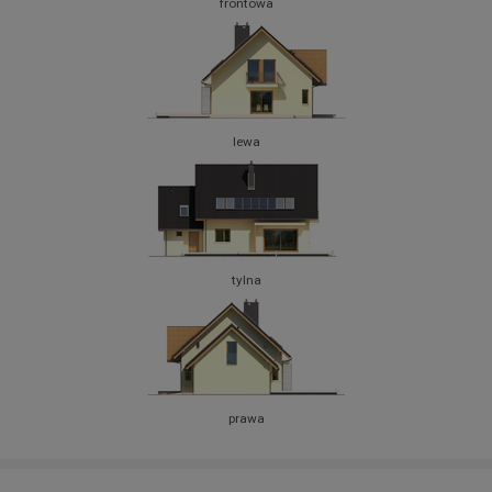
frontowa
lewa
tylna
prawa