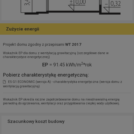
Zużycie energii
Projekt domu zgodny z przepisami
WT 2017
Wskaźnik EP dla domu z wentylacją grawitacyjną (szczegółowe dane w
charakterystyce energetycznej)
2
EP
= 91.45 kWh/m
*rok
Pobierz charakterystykę energetyczną:
E5 G1 ECONOMIC (wersja A) - charakterystyka energetyczna (wersja domu z
wentylacją grawitacyjną)
Wskaźnik EP określa roczne zapotrzebowanie domu na nieodnawialną energię
pierwotną do ogrzewania, wentylacji oraz przygotowania ciepłej wody użytkowej.
Szacunkowy koszt budowy