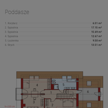
Poddasze
1. Korytarz
6.51 m²
2. Sypialnia
17.15 m²
3. Sypialnia
15.69 m²
4. Sypialnia
12.67 m²
5. Łazienka
9.50 m²
6. Strych
13.51 m²