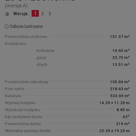
(wersja A)
1
Wersja:
2
3
Odbicie lustrzane
Powierzchnia użytkowa
131.37 m²
Dodatkowo:
kotłownia
10.63 m²
garaż
23.73 m²
strych
13.51 m²
Powierzchnia zabudowy
130.04 m²
Pow. netto
218.63 m²
Kubatura
533.69 m³
Wymiary budynku
14.20 × 11.20 m
Wysokość budynku
8.85 m
o
Kąt nachylenia dachu
42
Powierzchnia dachu
219 m²
Minimalne wymiary działki
22.20 x 19.20 m