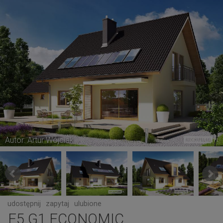
Autor: Artur Wójciak
udostępnij
zapytaj
ulubione
E5 G1 ECONOMIC