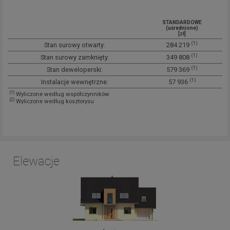
STANDARDOWE
(uśrednione)
[zł]
(1)
Stan surowy otwarty:
284 219
(1)
Stan surowy zamknięty:
349 808
(1)
Stan deweloperski:
579 369
(1)
Instalacje wewnętrzne:
57 936
(1)
Wyliczone według współczynników
(2)
Wyliczone według kosztorysu
Elewacje