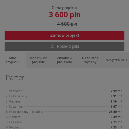
Cena projektu
3 600 pln
4 500 pln
Zamów projekt
Pobierz pliki
Dane
Dodatki do
Zmiany w
Bezpłatne
Wnętrza VOX
projektu
projektu
projekcie
wyceny
Parter
1. Wiatrołap
2.92 m²
2. Hol + schody
8.91 m²
3. Kuchnia
9.16 m²
4. Spiżarnia
1.67 m²
5. Pokój dzienny + jadalnia
26.80 m²
6. Gabinet
10.39 m²
7. Łazienka
2.75 m²
8. Korytarz
7.25 m²