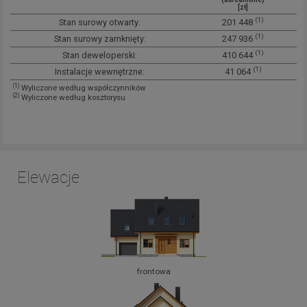
[zł]
(1)
Stan surowy otwarty:
201 448
(1)
Stan surowy zamknięty:
247 936
(1)
Stan deweloperski:
410 644
(1)
Instalacje wewnętrzne:
41 064
(1)
Wyliczone według współczynników
(2)
Wyliczone według kosztorysu
Elewacje
frontowa