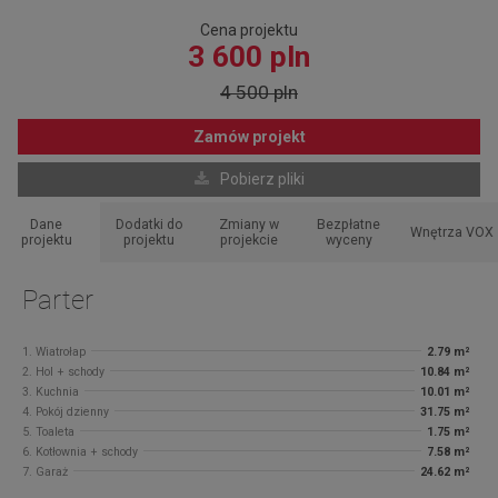
Cena projektu
3 600 pln
4 500 pln
Zamów projekt
Pobierz pliki
Dane
Dodatki do
Zmiany w
Bezpłatne
Wnętrza VOX
projektu
projektu
projekcie
wyceny
Parter
1. Wiatrołap
2.79 m²
2. Hol + schody
10.84 m²
3. Kuchnia
10.01 m²
4. Pokój dzienny
31.75 m²
5. Toaleta
1.75 m²
6. Kotłownia + schody
7.58 m²
7. Garaż
24.62 m²