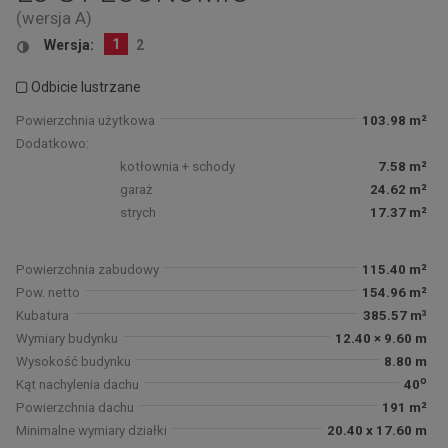
(wersja A)
1
Wersja:
2
Odbicie lustrzane
Powierzchnia użytkowa
103.98 m²
Dodatkowo:
kotłownia + schody
7.58 m²
garaż
24.62 m²
strych
17.37 m²
Powierzchnia zabudowy
115.40 m²
Pow. netto
154.96 m²
Kubatura
385.57 m³
Wymiary budynku
12.40 × 9.60 m
Wysokość budynku
8.80 m
o
Kąt nachylenia dachu
40
Powierzchnia dachu
191 m²
Minimalne wymiary działki
20.40 x 17.60 m