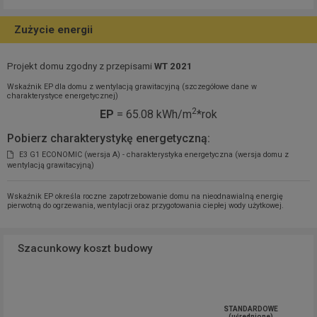
Zużycie energii
Projekt domu zgodny z przepisami
WT 2021
Wskaźnik EP dla domu z wentylacją grawitacyjną (szczegółowe dane w
charakterystyce energetycznej)
2
EP
= 65.08 kWh/m
*rok
Pobierz charakterystykę energetyczną:
E3 G1 ECONOMIC (wersja A) - charakterystyka energetyczna (wersja domu z
wentylacją grawitacyjną)
Wskaźnik EP określa roczne zapotrzebowanie domu na nieodnawialną energię
pierwotną do ogrzewania, wentylacji oraz przygotowania ciepłej wody użytkowej.
Szacunkowy koszt budowy
STANDARDOWE
(uśrednione)