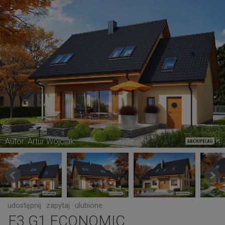
Autor: Artur Wójciak
udostępnij
zapytaj
ulubione
E3 G1 ECONOMIC