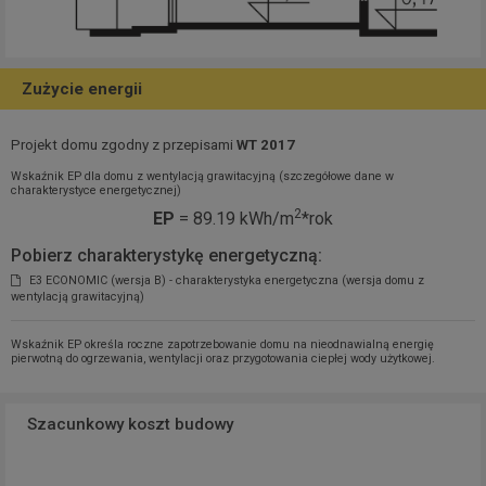
Zużycie energii
Projekt domu zgodny z przepisami
WT 2017
Wskaźnik EP dla domu z wentylacją grawitacyjną (szczegółowe dane w
charakterystyce energetycznej)
2
EP
= 89.19 kWh/m
*rok
Pobierz charakterystykę energetyczną:
E3 ECONOMIC (wersja B) - charakterystyka energetyczna (wersja domu z
wentylacją grawitacyjną)
Wskaźnik EP określa roczne zapotrzebowanie domu na nieodnawialną energię
pierwotną do ogrzewania, wentylacji oraz przygotowania ciepłej wody użytkowej.
Szacunkowy koszt budowy