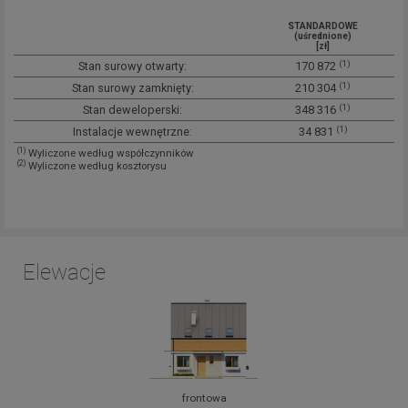
STANDARDOWE
(uśrednione)
[zł]
(1)
Stan surowy otwarty:
170 872
(1)
Stan surowy zamknięty:
210 304
(1)
Stan deweloperski:
348 316
(1)
Instalacje wewnętrzne:
34 831
(1)
Wyliczone według współczynników
(2)
Wyliczone według kosztorysu
Elewacje
frontowa