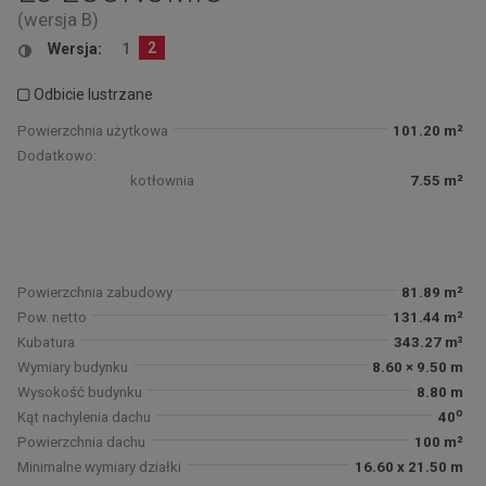
(wersja B)
2
Wersja:
1
Odbicie lustrzane
Powierzchnia użytkowa
101.20 m²
Dodatkowo:
kotłownia
7.55 m²
Powierzchnia zabudowy
81.89 m²
Pow. netto
131.44 m²
Kubatura
343.27 m³
Wymiary budynku
8.60 × 9.50 m
Wysokość budynku
8.80 m
o
Kąt nachylenia dachu
40
Powierzchnia dachu
100 m²
Minimalne wymiary działki
16.60 x 21.50 m