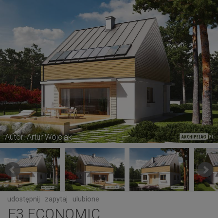
Autor: Artur Wójciak
udostępnij
zapytaj
ulubione
E3 ECONOMIC