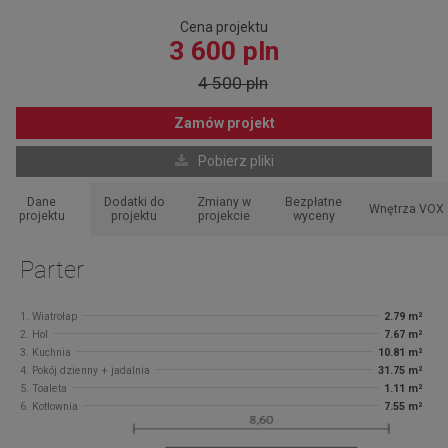
Cena projektu
3 600 pln
4 500 pln
Zamów projekt
Pobierz pliki
Dane
Dodatki do
Zmiany w
Bezpłatne
Wnętrza VOX
projektu
projektu
projekcie
wyceny
Parter
1. Wiatrołap
2.79 m²
2. Hol
7.67 m²
3. Kuchnia
10.81 m²
4. Pokój dzienny + jadalnia
31.75 m²
5. Toaleta
1.11 m²
6. Kotłownia
7.55 m²