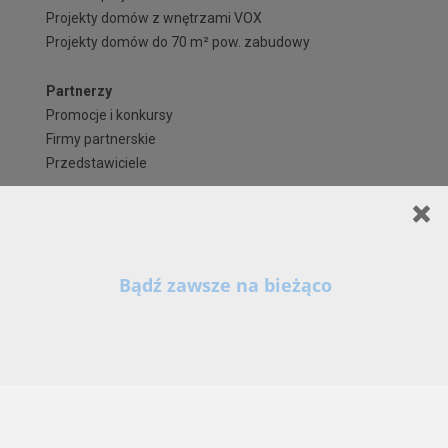
Projekty domów z wnętrzami VOX
Projekty domów do 70 m² pow. zabudowy
Partnerzy
Promocje i konkursy
Firmy partnerskie
Przedstawiciele
Kontakt
Biuro
Często zadawane pytania
Zapisz się na newsletter!
Regulaminy i formularze
Polityka Prywatności serwisu ARCHIPELAG.pl
Regulamin ARCHIPELAG.pl
Formy płatności
Koszty i forma dostawy