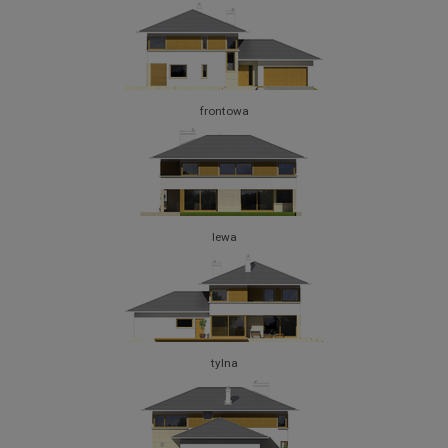
frontowa
lewa
tylna