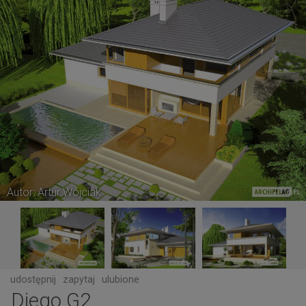
Autor: Artur Wójciak
udostępnij
zapytaj
ulubione
Diego G2