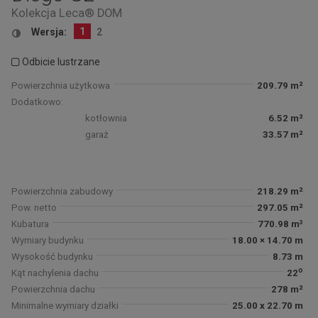
Kolekcja Leca® DOM
1
Wersja:
2
Odbicie lustrzane
Powierzchnia użytkowa
209.79 m²
Dodatkowo:
kotłownia
6.52 m²
garaż
33.57 m²
Powierzchnia zabudowy
218.29 m²
Pow. netto
297.05 m²
Kubatura
770.98 m³
Wymiary budynku
18.00 × 14.70 m
Wysokość budynku
8.73 m
o
Kąt nachylenia dachu
22
Powierzchnia dachu
278 m²
Minimalne wymiary działki
25.00 x 22.70 m