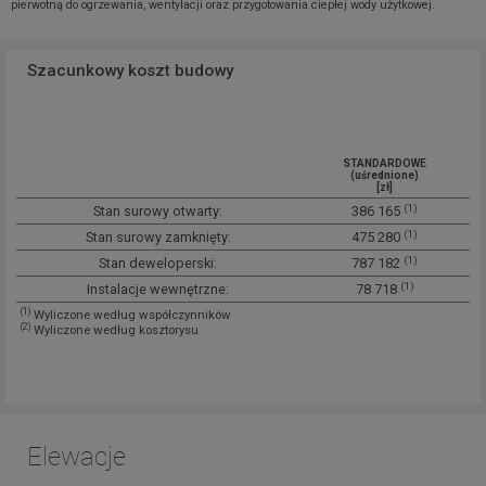
pierwotną do ogrzewania, wentylacji oraz przygotowania ciepłej wody użytkowej.
Szacunkowy koszt budowy
STANDARDOWE
(uśrednione)
[zł]
(1)
Stan surowy otwarty:
386 165
(1)
Stan surowy zamknięty:
475 280
(1)
Stan deweloperski:
787 182
(1)
Instalacje wewnętrzne:
78 718
(1)
Wyliczone według współczynników
(2)
Wyliczone według kosztorysu
Elewacje