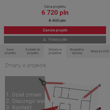
Cena projektu
6 720 pln
8 400 pln
Zamów projekt
Pobierz pliki
Dane
Dodatki do
Zmiany w
Bezpłatne
Wnętrza VOX
projektu
projektu
projekcie
wyceny
Zmiany w projekcie
1. Dział zmian
2. Dlaczego warto nas wybrać?
3. Kontakt