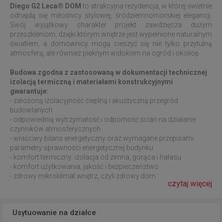
Diego G2 Leca® DOM
to atrakcyjna rezydencja, w której świetnie
odnajdą się miłośnicy stylowej, śródziemnomorskiej elegancji.
Swój wyjątkowy charakter projekt zawdzięcza dużym
przeszkleniom, dzięki którym wnętrze jest wypełnione naturalnym
światłem, a domownicy mogą cieszyć się nie tylko przytulną
atmosferą, ale również pięknym widokiem na ogród i okolicę.
Budowa zgodna z zastosowaną w dokumentacji technicznej
izolacją termiczną i materiałami konstrukcyjnymi
gwarantuje:
- założoną izolacyjność cieplną i akustyczną przegród
budowlanych
- odpowiednią wytrzymałość i odporność ścian na działanie
czynników atmosferycznych
- właściwy bilans energetyczny oraz wymagane przepisami
parametry sprawności energetycznej budynku
- komfort termiczny: izolacja od zimna, gorąca i hałasu
- komfort użytkowania, jakość i bezpieczeństwo
- zdrowy mikroklimat wnętrz, czyli zdrowy dom
czytaj więcej
Usytuowanie na działce