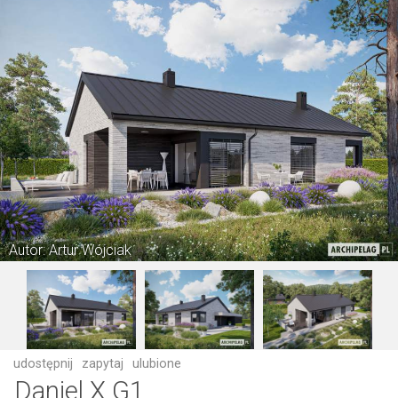
Autor: Artur Wójciak
udostępnij
zapytaj
ulubione
Daniel X G1