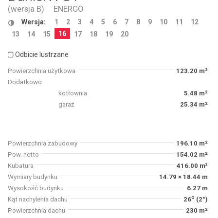
(wersja B)
ENERGO
Wersja:
1
2
3
4
5
6
7
8
9
10
11
12
16
13
14
15
17
18
19
20
Odbicie lustrzane
Powierzchnia użytkowa
123.20 m²
Dodatkowo:
kotłownia
5.48 m²
garaż
25.34 m²
Powierzchnia zabudowy
196.10 m²
Pow. netto
154.02 m²
Kubatura
416.00 m³
Wymiary budynku
14.79 × 18.44 m
Wysokość budynku
6.27 m
o
Kąt nachylenia dachu
26
(2°)
Powierzchnia dachu
230 m²