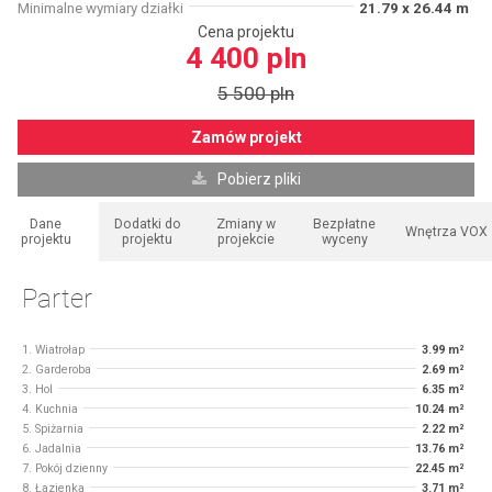
Minimalne wymiary działki
21.79 x 26.44 m
Cena projektu
4 400 pln
5 500 pln
Zamów projekt
Pobierz pliki
Dane
Dodatki do
Zmiany w
Bezpłatne
Wnętrza VOX
projektu
projektu
projekcie
wyceny
Parter
1. Wiatrołap
3.99 m²
2. Garderoba
2.69 m²
3. Hol
6.35 m²
4. Kuchnia
10.24 m²
5. Spiżarnia
2.22 m²
6. Jadalnia
13.76 m²
7. Pokój dzienny
22.45 m²
8. Łazienka
3.71 m²