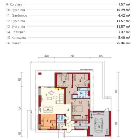
9. Korytarz
7.57 m²
10. Sypialnia
15.29 m²
11. Garderoba
4.42 m²
12. Sypialnia
11.57 m²
13. Sypialnia
11.57 m²
14. Łazienka
7.37 m²
15. Kotłownia
5.48 m²
16. Garaż
25.34 m²