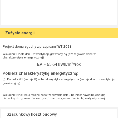
Zużycie energii
Projekt domu zgodny z przepisami
WT 2021
Wskaźnik EP dla domu z wentylacją grawitacyjną (szczegółowe dane w
charakterystyce energetycznej)
2
EP
= 65.64 kWh/m
*rok
Pobierz charakterystykę energetyczną:
Daniel X G1 (wersja B) - charakterystyka energetyczna (wersja domu z wentylacją
grawitacyjną)
Wskaźnik EP określa roczne zapotrzebowanie domu na nieodnawialną energię
pierwotną do ogrzewania, wentylacji oraz przygotowania ciepłej wody użytkowej.
Szacunkowy koszt budowy