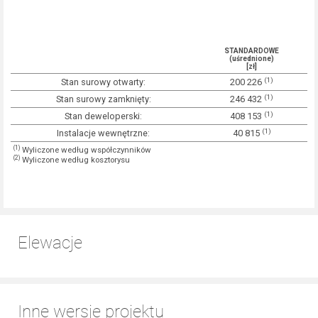
STANDARDOWE
(uśrednione)
[zł]
(1)
Stan surowy otwarty:
200 226
(1)
Stan surowy zamknięty:
246 432
(1)
Stan deweloperski:
408 153
(1)
Instalacje wewnętrzne:
40 815
(1)
Wyliczone według współczynników
(2)
Wyliczone według kosztorysu
Elewacje
Inne wersje projektu