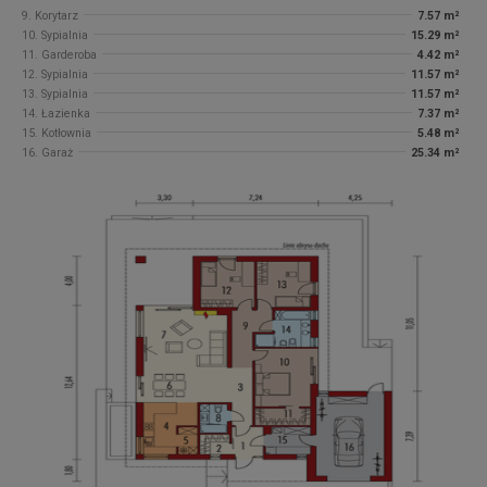
9. Korytarz
7.57 m²
10. Sypialnia
15.29 m²
11. Garderoba
4.42 m²
12. Sypialnia
11.57 m²
13. Sypialnia
11.57 m²
14. Łazienka
7.37 m²
15. Kotłownia
5.48 m²
16. Garaż
25.34 m²