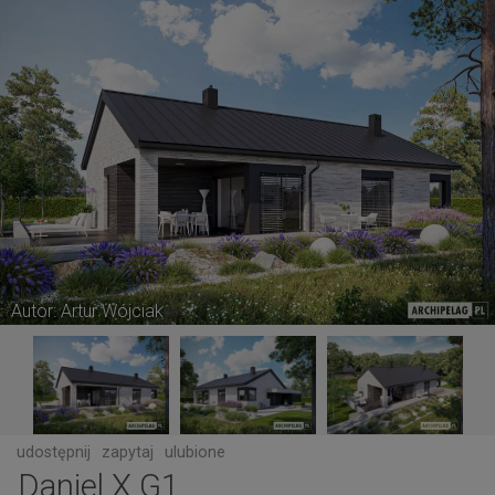
Autor: Artur Wójciak
udostępnij
zapytaj
ulubione
Daniel X G1