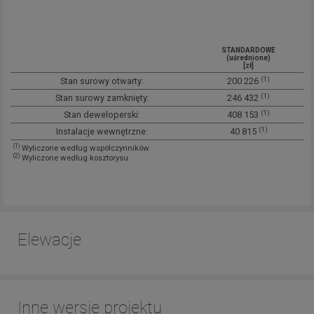
STANDARDOWE
(uśrednione)
[zł]
(1)
Stan surowy otwarty:
200 226
(1)
Stan surowy zamknięty:
246 432
(1)
Stan deweloperski:
408 153
(1)
Instalacje wewnętrzne:
40 815
(1)
Wyliczone według współczynników
(2)
Wyliczone według kosztorysu
Elewacje
Inne wersje projektu