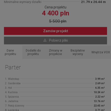
Minimalne wymiary działki
21.79 x 26.44 m
Cena projektu
4 400 pln
5 500 pln
Zamów projekt
Pobierz pliki
Dane
Dodatki do
Zmiany w
Bezpłatne
Wnętrza VOX
projektu
projektu
projekcie
wyceny
Parter
1. Wiatrołap
3.99 m²
2. Garderoba
2.69 m²
3. Hol
6.35 m²
4. Kuchnia
10.24 m²
5. Spiżarnia
2.22 m²
6. Jadalnia
13.76 m²
7. Pokój dzienny
22.45 m²
8. Łazienka
3.71 m²