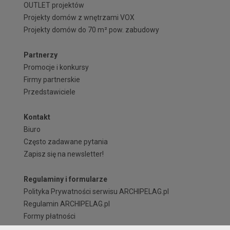
OUTLET projektów
Projekty domów z wnętrzami VOX
Projekty domów do 70 m² pow. zabudowy
Partnerzy
Promocje i konkursy
Firmy partnerskie
Przedstawiciele
Kontakt
Biuro
Często zadawane pytania
Zapisz się na newsletter!
Regulaminy i formularze
Polityka Prywatności serwisu ARCHIPELAG.pl
Regulamin ARCHIPELAG.pl
Formy płatności
Koszty i forma dostawy