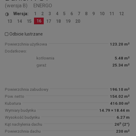
(wersja B)
ENERGO
Wersja:
1
2
3
4
5
6
7
8
9
10
11
12
16
13
14
15
17
18
19
20
Odbicie lustrzane
Powierzchnia użytkowa
123.20 m²
Dodatkowo:
kotłownia
5.48 m²
garaż
25.34 m²
Powierzchnia zabudowy
196.10 m²
Pow. netto
154.02 m²
Kubatura
416.00 m³
Wymiary budynku
14.79 × 18.44 m
Wysokość budynku
6.27 m
o
Kąt nachylenia dachu
26
(2°)
Powierzchnia dachu
230 m²