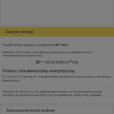
Zużycie energii
Projekt domu zgodny z przepisami
WT 2021
Wskaźnik EP dla domu z wentylacją grawitacyjną (szczegółowe dane w
charakterystyce energetycznej)
2
EP
= 65.64 kWh/m
*rok
Pobierz charakterystykę energetyczną:
Daniel X G1 (wersja B) - charakterystyka energetyczna (wersja domu z wentylacją
grawitacyjną)
Wskaźnik EP określa roczne zapotrzebowanie domu na nieodnawialną energię
pierwotną do ogrzewania, wentylacji oraz przygotowania ciepłej wody użytkowej.
Szacunkowy koszt budowy