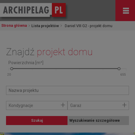
Strona główna
Lista projektów
Daniel VIII G2 - projekt domu
Znajdź
projekt domu
Powierzchnia [m²]
+
+
Kondygnacje
Garaż
Szukaj
Wyszukiwanie szczegółowe