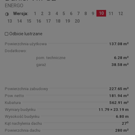
ENERGO
10
Wersja:
1
2
3
4
5
6
7
8
9
11
12
13
14
15
16
17
18
19
20
Odbicie lustrzane
Powierzchnia użytkowa
137.08 m²
Dodatkowo:
pom. techniczne
6.28 m²
garaż
38.58 m²
Powierzchnia zabudowy
227.65 m²
Pow. netto
181.94 m²
Kubatura
562.91 m³
Wymiary budynku
11.79 × 23.19 m
Wysokość budynku
6.80 m
o
Kąt nachylenia dachu
27
Powierzchnia dachu
280 m²