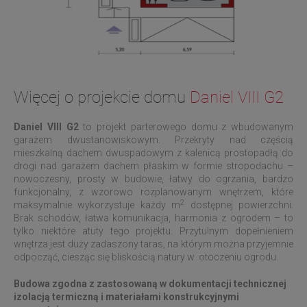
Więcej o projekcie domu
Daniel VIII G2
Daniel VIII G2
to projekt parterowego domu z wbudowanym
garażem dwustanowiskowym. Przekryty nad częścią
mieszkalną dachem dwuspadowym z kalenicą prostopadłą do
drogi nad garażem dachem płaskim w formie stropodachu –
nowoczesny, prosty w budowie, łatwy do ogrzania, bardzo
funkcjonalny, z wzorowo rozplanowanym wnętrzem, które
2
maksymalnie wykorzystuje każdy m
dostępnej powierzchni.
Brak schodów, łatwa komunikacja, harmonia z ogrodem – to
tylko niektóre atuty tego projektu. Przytulnym dopełnieniem
wnętrza jest duży zadaszony taras, na którym można przyjemnie
odpocząć, ciesząc się bliskością natury w
otoczeniu ogrodu.
Budowa zgodna z zastosowaną w dokumentacji technicznej
izolacją termiczną i materiałami konstrukcyjnymi