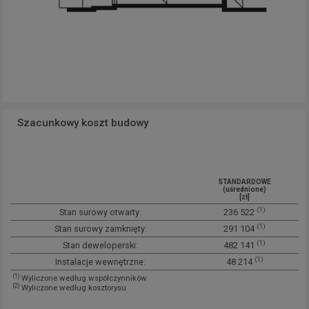
Szacunkowy koszt budowy
STANDARDOWE
(uśrednione)
[zł]
(1)
Stan surowy otwarty:
236 522
(1)
Stan surowy zamknięty:
291 104
(1)
Stan deweloperski:
482 141
(1)
Instalacje wewnętrzne:
48 214
(1)
Wyliczone według współczynników
(2)
Wyliczone według kosztorysu