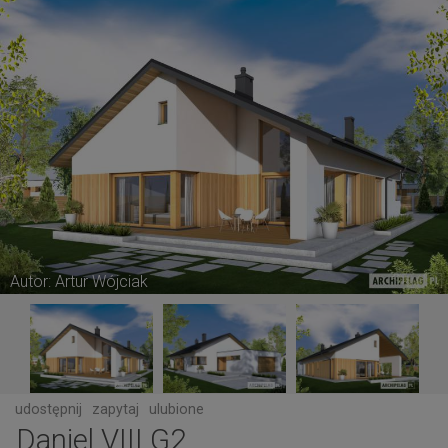
Autor: Artur Wójciak
udostępnij
zapytaj
ulubione
Daniel VIII G2