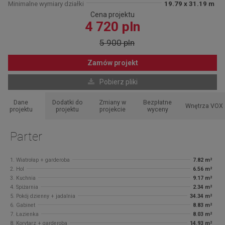
Minimalne wymiary działki
19.79 x 31.19 m
Cena projektu
4 720 pln
5 900 pln
Zamów projekt
Pobierz pliki
Dane
Dodatki do
Zmiany w
Bezpłatne
Wnętrza VOX
projektu
projektu
projekcie
wyceny
Parter
1. Wiatrołap + garderoba
7.82 m²
2. Hol
6.56 m²
3. Kuchnia
9.17 m²
4. Spiżarnia
2.34 m²
5. Pokój dzienny + jadalnia
34.34 m²
6. Gabinet
8.83 m²
7. Łazienka
8.03 m²
8. Korytarz + garderoba
14.93 m²