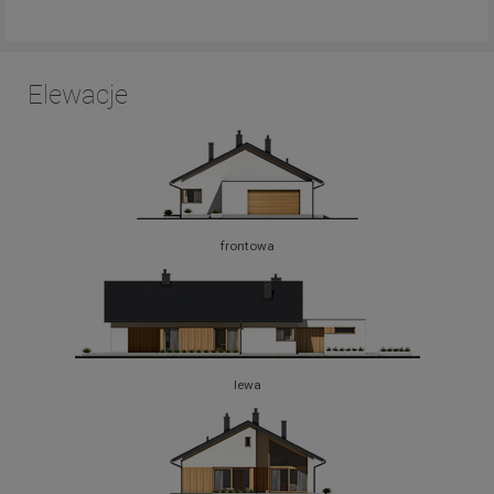
Elewacje
frontowa
lewa