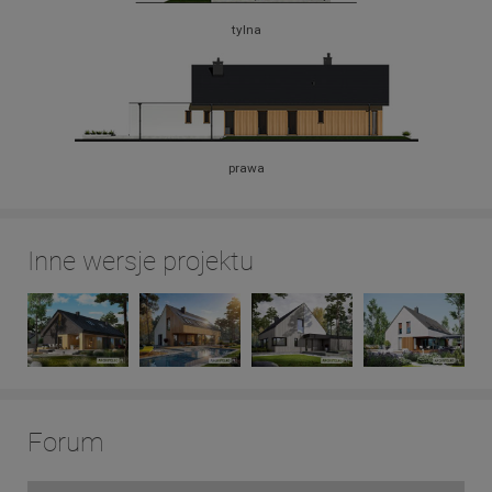
tylna
prawa
Inne wersje projektu
Forum