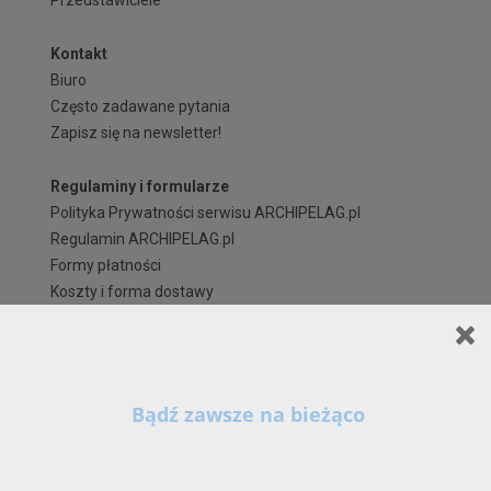
Przedstawiciele
Kontakt
Biuro
Często zadawane pytania
Zapisz się na newsletter!
Regulaminy i formularze
Polityka Prywatności serwisu ARCHIPELAG.pl
Regulamin ARCHIPELAG.pl
Formy płatności
Koszty i forma dostawy
Reklamacje i zwroty
Czas realizacji zamówienia
Prawa autorskie
Szanowni Państwo,
X
Kontynuując korzystanie z naszych Serwisów (również poprzez zamknięcie tego
komunikatu) z wykorzystaniem domyślnych ustawień przeglądarki internetowej w zakresie
prywatności, wyrażają Państwo zgodę na przetwarzanie przez nas danych osobowych w
postaci cookies na zasadach wskazanych w naszej
Polityce Prywatności
, zawierającej tak
szczegółowe informacje na temat możliwości zmiany tych ustawień, zasad, zakresu i celu