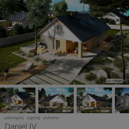
Autor: Artur Wójciak
udostępnij
zapytaj
ulubione
Daniel IV