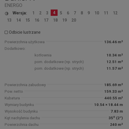
ENERGO
4
Wersja:
1
2
3
5
6
7
8
9
10
11
12
13
14
15
16
17
18
19
20
Odbicie lustrzane
Powierzchnia użytkowa
136.46 m²
Dodatkowo:
kotłownia
10.34 m²
pom. dodatkowe (np. strych)
12.51 m²
pom. dodatkowe (np. strych)
11.57 m²
Powierzchnia zabudowy
185.69 m²
Pow. netto
159.33 m²
Kubatura
440.55 m³
Wymiary budynku
10.54 × 18.44 m
Wysokość budynku
7.83 m
o
Kąt nachylenia dachu
35
(2°)
Powierzchnia dachu
240 m²