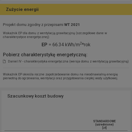
Zużycie energii
Projekt domu zgodny z przepisami
WT 2021
Wskaźnik EP dla domu z wentylacją grawitacyjną (szczegółowe dane w
charakterystyce energetycznej)
2
EP
= 66.34 kWh/m
*rok
Pobierz charakterystykę energetyczną:
Daniel IV - charakterystyka energetyczna (wersja domu z wentylacją grawitacyjną)
Wskaźnik EP określa roczne zapotrzebowanie domu na nieodnawialną energię
pierwotną do ogrzewania, wentylacji oraz przygotowania ciepłej wody użytkowej.
Szacunkowy koszt budowy
STANDARDOWE
(uśrednione)
[zł]