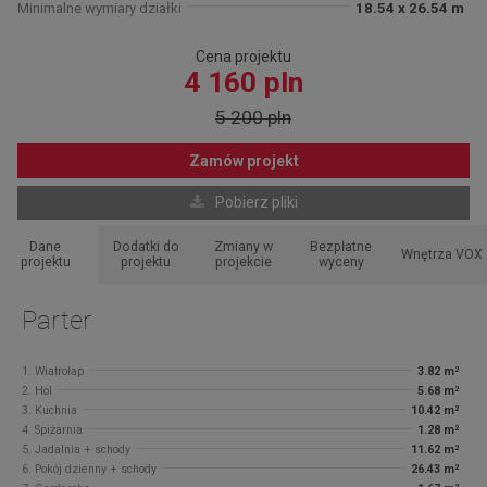
Minimalne wymiary działki
18.54 x 26.54 m
Cena projektu
4 160 pln
5 200 pln
Zamów projekt
Pobierz pliki
Dane
Dodatki do
Zmiany w
Bezpłatne
Wnętrza VOX
projektu
projektu
projekcie
wyceny
Parter
1. Wiatrołap
3.82 m²
2. Hol
5.68 m²
3. Kuchnia
10.42 m²
4. Spiżarnia
1.28 m²
5. Jadalnia + schody
11.62 m²
6. Pokój dzienny + schody
26.43 m²