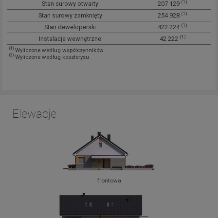
(1)
Stan surowy otwarty:
207 129
(1)
Stan surowy zamknięty:
254 928
(1)
Stan deweloperski:
422 224
(1)
Instalacje wewnętrzne:
42 222
(1)
Wyliczone według współczynników
(2)
Wyliczone według kosztorysu
Elewacje
frontowa