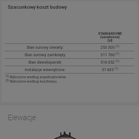
Szacunkowy koszt budowy
STANDARDOWE
(uśrednione)
[zł]
(1)
Stan surowy otwarty:
253 305
(1)
Stan surowy zamknięty:
311 760
(1)
Stan deweloperski:
516 352
(1)
Instalacje wewnętrzne:
51 635
(1)
Wyliczone według współczynników
(2)
Wyliczone według kosztorysu
Elewacje