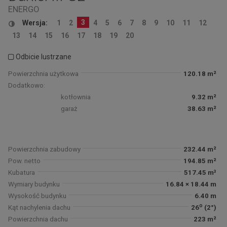
ENERGO
3
Wersja:
1
2
4
5
6
7
8
9
10
11
12
13
14
15
16
17
18
19
20
Odbicie lustrzane
Powierzchnia użytkowa
120.18 m²
Dodatkowo:
kotłownia
9.32 m²
garaż
38.63 m²
Powierzchnia zabudowy
232.44 m²
Pow. netto
194.85 m²
Kubatura
517.45 m³
Wymiary budynku
16.84 × 18.44 m
Wysokość budynku
6.40 m
o
Kąt nachylenia dachu
26
(2°)
Powierzchnia dachu
223 m²