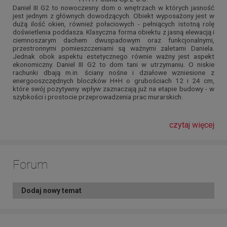
Daniel III G2 to nowoczesny dom o wnętrzach w których jasność
jest jednym z głównych dowodzących. Obiekt wyposażony jest w
dużą ilość okien, również połaciowych - pełniących istotną rolę
doświetlenia poddasza. Klasyczna forma obiektu z jasną elewacją i
ciemnoszarym dachem dwuspadowym oraz funkcjonalnymi,
przestronnymi pomieszczeniami są ważnymi zaletami Daniela.
Jednak obok aspektu estetycznego równie ważny jest aspekt
ekonomiczny. Daniel III G2 to dom tani w utrzymaniu. O niskie
rachunki dbają m.in. ściany nośne i działowe wzniesione z
energooszczędnych bloczków H+H o grubościach 12 i 24 cm,
które swój pozytywny wpływ zaznaczają już na etapie budowy - w
szybkości i prostocie przeprowadzenia prac murarskich.
czytaj więcej
Forum
Dodaj nowy temat