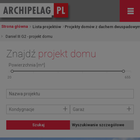
Strona główna
Lista projektów
Projekty domów z dachem dwuspadowy
Daniel III G2 - projekt domu
Znajdź
projekt domu
Powierzchnia [m²]
+
+
Kondygnacje
Garaż
Szukaj
Wyszukiwanie szczegółowe