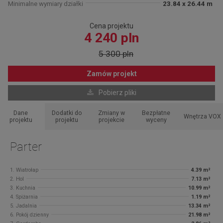
Minimalne wymiary działki
23.84 x 26.44 m
Cena projektu
4 240 pln
5 300 pln
Zamów projekt
Pobierz pliki
Dane
Dodatki do
Zmiany w
Bezpłatne
Wnętrza VOX
projektu
projektu
projekcie
wyceny
Parter
1. Wiatrołap
4.39 m²
2. Hol
7.13 m²
3. Kuchnia
10.99 m²
4. Spiżarnia
1.19 m²
5. Jadalnia
13.34 m²
6. Pokój dzienny
21.98 m²