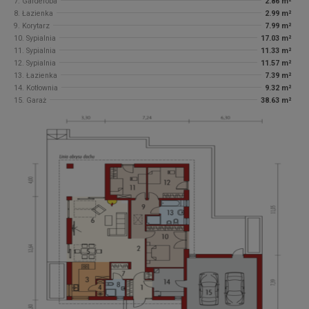
7. Garderoba
2.86 m²
8. Łazienka
2.99 m²
9. Korytarz
7.99 m²
10. Sypialnia
17.03 m²
11. Sypialnia
11.33 m²
12. Sypialnia
11.57 m²
13. Łazienka
7.39 m²
14. Kotłownia
9.32 m²
15. Garaż
38.63 m²