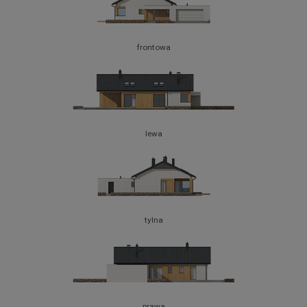
frontowa
lewa
tylna
prawa