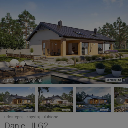
Autor: Artur Wójciak
udostępnij
zapytaj
ulubione
Daniel III G2