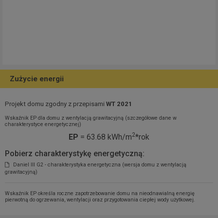
Zużycie energii
Projekt domu zgodny z przepisami
WT 2021
Wskaźnik EP dla domu z wentylacją grawitacyjną (szczegółowe dane w
charakterystyce energetycznej)
2
EP
= 63.68 kWh/m
*rok
Pobierz charakterystykę energetyczną:
Daniel III G2 - charakterystyka energetyczna (wersja domu z wentylacją
grawitacyjną)
Wskaźnik EP określa roczne zapotrzebowanie domu na nieodnawialną energię
pierwotną do ogrzewania, wentylacji oraz przygotowania ciepłej wody użytkowej.