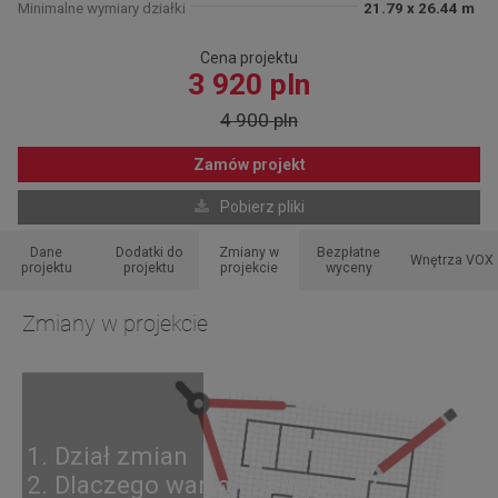
Minimalne wymiary działki
21.79 x 26.44 m
Cena projektu
3 920 pln
4 900 pln
Zamów projekt
Pobierz pliki
Dane
Dodatki do
Zmiany w
Bezpłatne
Wnętrza VOX
projektu
projektu
projekcie
wyceny
Zmiany w projekcie
1. Dział zmian
2. Dlaczego warto nas wybrać?