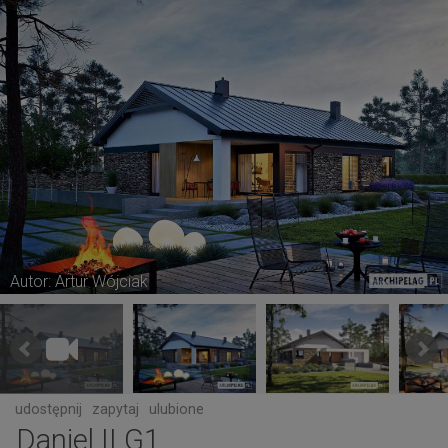
Autor: Artur Wójciak
udostępnij
zapytaj
ulubione
Daniel II G1