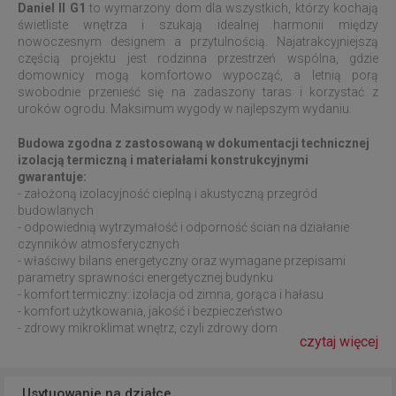
Daniel II G1
to wymarzony dom dla wszystkich, którzy kochają
świetliste wnętrza i szukają idealnej harmonii między
nowoczesnym designem a przytulnością. Najatrakcyjniejszą
częścią projektu jest rodzinna przestrzeń wspólna, gdzie
domownicy mogą komfortowo wypocząć, a letnią porą
swobodnie przenieść się na zadaszony taras i korzystać z
uroków ogrodu. Maksimum wygody w najlepszym wydaniu.
Budowa zgodna z zastosowaną w dokumentacji technicznej
izolacją termiczną i materiałami konstrukcyjnymi
gwarantuje:
- założoną izolacyjność cieplną i akustyczną przegród
budowlanych
- odpowiednią wytrzymałość i odporność ścian na działanie
czynników atmosferycznych
- właściwy bilans energetyczny oraz wymagane przepisami
parametry sprawności energetycznej budynku
- komfort termiczny: izolacja od zimna, gorąca i hałasu
- komfort użytkowania, jakość i bezpieczeństwo
- zdrowy mikroklimat wnętrz, czyli zdrowy dom
czytaj więcej
Usytuowanie na działce