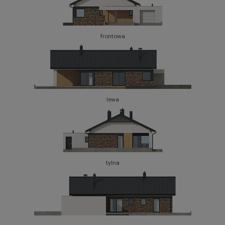
frontowa
lewa
tylna