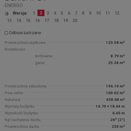
ENERGO
2
Wersja:
1
3
4
5
6
7
8
9
10
11
12
13
14
15
16
17
18
19
20
Odbicie lustrzane
Powierzchnia użytkowa
120.58 m²
Dodatkowo:
kotłownia
8.79 m²
garaż
25.34 m²
Powierzchnia zabudowy
196.10 m²
Pow. netto
160.62 m²
Kubatura
438.68 m³
Wymiary budynku
14.79 × 18.44 m
Wysokość budynku
6.40 m
o
Kąt nachylenia dachu
26
(2°)
Powierzchnia dachu
230 m²