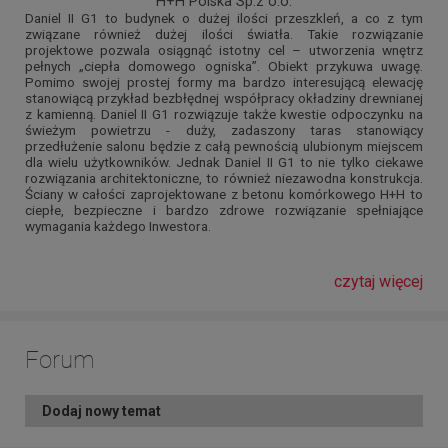
H+H Polska Sp.z o.o.
Daniel II G1 to budynek o dużej ilości przeszkleń, a co z tym
związane również dużej ilości światła. Takie rozwiązanie
projektowe pozwala osiągnąć istotny cel – utworzenia wnętrz
pełnych „ciepła domowego ogniska”. Obiekt przykuwa uwagę.
Pomimo swojej prostej formy ma bardzo interesującą elewację
stanowiącą przykład bezbłędnej współpracy okładziny drewnianej
z kamienną. Daniel II G1 rozwiązuje także kwestie odpoczynku na
świeżym powietrzu - duży, zadaszony taras stanowiący
przedłużenie salonu będzie z całą pewnością ulubionym miejscem
dla wielu użytkowników. Jednak Daniel II G1 to nie tylko ciekawe
rozwiązania architektoniczne, to również niezawodna konstrukcja.
Ściany w całości zaprojektowane z betonu komórkowego H+H to
ciepłe, bezpieczne i bardzo zdrowe rozwiązanie spełniające
wymagania każdego Inwestora.
czytaj więcej
Forum
Dodaj nowy temat