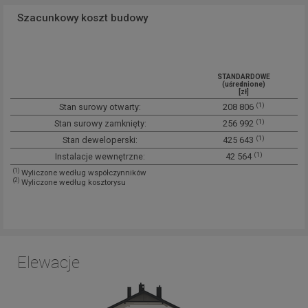
Szacunkowy koszt budowy
STANDARDOWE
(uśrednione)
[zł]
(1)
Stan surowy otwarty:
208 806
(1)
Stan surowy zamknięty:
256 992
(1)
Stan deweloperski:
425 643
(1)
Instalacje wewnętrzne:
42 564
(1)
Wyliczone według współczynników
(2)
Wyliczone według kosztorysu
Elewacje