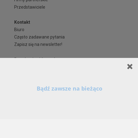
Przedstawiciele
Kontakt
Biuro
Często zadawane pytania
Zapisz się na newsletter!
Regulaminy i formularze
Polityka Prywatności serwisu ARCHIPELAG.pl
Regulamin ARCHIPELAG.pl
Formy płatności
Koszty i forma dostawy
Reklamacje i zwroty
Czas realizacji zamówienia
Prawa autorskie