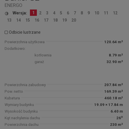
ENERGO
1
Wersja:
2
3
4
5
6
7
8
9
10
11
12
13
14
15
16
17
18
19
20
Odbicie lustrzane
Powierzchnia użytkowa
120.64 m²
Dodatkowo:
kotłownia
8.79 m²
garaż
32.90 m²
Powierzchnia zabudowy
207.84 m²
Pow. netto
169.39 m²
Kubatura
460.18 m³
Wymiary budynku
19.09 × 17.84 m
Wysokość budynku
6.40 m
o
Kąt nachylenia dachu
26
Powierzchnia dachu
230 m²