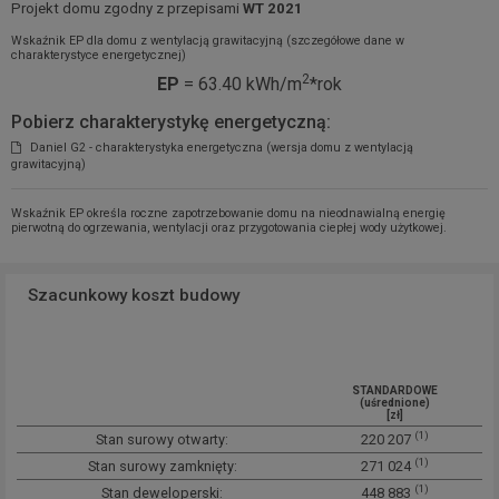
Projekt domu zgodny z przepisami
WT 2021
Wskaźnik EP dla domu z wentylacją grawitacyjną (szczegółowe dane w
charakterystyce energetycznej)
2
EP
= 63.40 kWh/m
*rok
Pobierz charakterystykę energetyczną:
Daniel G2 - charakterystyka energetyczna (wersja domu z wentylacją
grawitacyjną)
Wskaźnik EP określa roczne zapotrzebowanie domu na nieodnawialną energię
pierwotną do ogrzewania, wentylacji oraz przygotowania ciepłej wody użytkowej.
Szacunkowy koszt budowy
STANDARDOWE
(uśrednione)
[zł]
(1)
Stan surowy otwarty:
220 207
(1)
Stan surowy zamknięty:
271 024
(1)
Stan deweloperski:
448 883