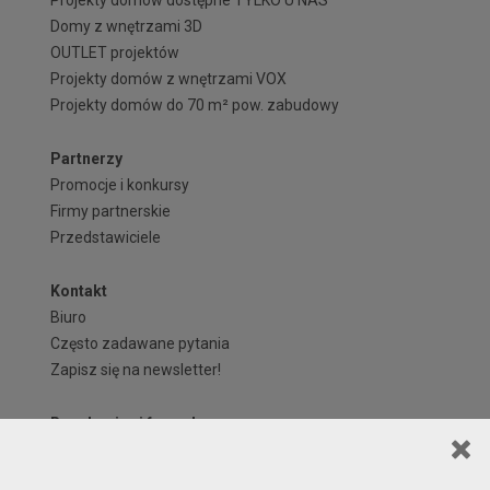
Domy z wnętrzami 3D
OUTLET projektów
Projekty domów z wnętrzami VOX
Projekty domów do 70 m² pow. zabudowy
Partnerzy
Promocje i konkursy
Firmy partnerskie
Przedstawiciele
Kontakt
Biuro
Często zadawane pytania
Zapisz się na newsletter!
Regulaminy i formularze
Polityka Prywatności serwisu ARCHIPELAG.pl
Regulamin ARCHIPELAG.pl