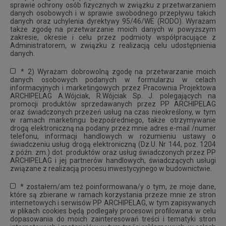
sprawie ochrony osób fizycznych w związku z przetwarzaniem
danych osobowych i w sprawie swobodnego przepływu takich
danych oraz uchylenia dyrektywy 95/46/WE (RODO). Wyrażam
także zgodę na przetwarzanie moich danych w powyższym
zakresie, okresie i celu przez podmioty współpracujące z
Administratorem, w związku z realizacją celu udostępnienia
danych.
* 2) Wyrażam dobrowolną zgodę na przetwarzanie moich
danych osobowych podanych w formularzu w celach
informacyjnych i marketingowych przez Pracownia Projektowa
ARCHIPELAG A.Wójciak, R.Wójciak Sp. J. polegających na
promocji produktów sprzedawanych przez PP ARCHIPELAG
oraz świadczonych przezeń usług na czas nieokreślony, w tym
w ramach marketingu bezpośredniego, także otrzymywanie
drogą elektroniczną na podany przez mnie adres e-mail /numer
telefonu, informacji handlowych w rozumieniu ustawy o
świadczeniu usług drogą elektroniczną (Dz.U. Nr 144, poz. 1204
z późn. zm.) dot. produktów oraz usług świadczonych przez PP
ARCHIPELAG i jej partnerów handlowych, świadczących usługi
związane z realizacją procesu inwestycyjnego w budownictwie.
* zostałem/am też poinformowana/y o tym, że moje dane,
które są zbierane w ramach korzystania przeze mnie ze stron
internetowych i serwisów PP ARCHIPELAG, w tym zapisywanych
w plikach cookies będą podlegały procesowi profilowana w celu
dopasowania do moich zainteresowań treści i tematyki stron