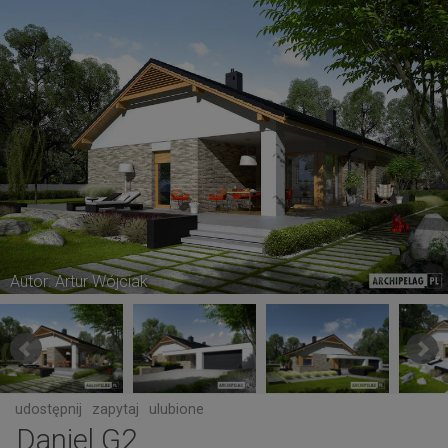
Autor: Artur Wójciak
udostępnij
zapytaj
ulubione
Daniel G2