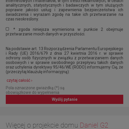
internetowych i materiałów, w tym treści reklamowych, w celach
analitycznych, statystycznych i badawczych w tym służących
poprawie jakości usług i zapewnienia bezpieczeństwa ich
świadczenia i wyrażam zgodę na takie ich przetwarzanie na
czas nieokreślony.
* zgoda niniejsza wymieniona w punkcie 2 obejmuje
przetwarzanie moich danych w przyszłości.
Na podstawie art. 13 Rozporządzenia Parlamentu Europejskiego
i Rady (UE) 2016/679 z dnia 27 kwietnia 2016 r. w sprawie
ochrony osób fizycznych w związku z przetwarzaniem danych
osobowych i w sprawie swobodnego przepływu takich danych
oraz uchylenia dyrektywy 95/46/WE (RODO) informujemy Cię, że
(przeczytaj klauzulę informacyjną):
czytaj całość ›
Pola oznaczone gwiazdką (*) są
obowiązkowe do wypełnienia
Wyślij pytanie
Więcej o projekcie domu
Daniel G2