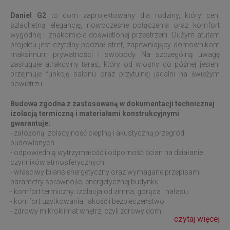
Daniel G2
to dom zaprojektowany dla rodziny, który ceni
szlachetną elegancję, nowoczesne połączenia oraz komfort
wygodnej i znakomicie doświetlonej przestrzeni. Dużym atutem
projektu jest czytelny podział stref, zapewniający domownikom
maksimum prywatności i swobody. Na szczególną uwagę
zasługuje atrakcyjny taras, który od wiosny do późnej jesieni
przejmuje funkcję salonu oraz przytulnej jadalni na świeżym
powietrzu.
Budowa zgodna z zastosowaną w dokumentacji technicznej
izolacją termiczną i materiałami konstrukcyjnymi
gwarantuje:
- założoną izolacyjność cieplną i akustyczną przegród
budowlanych
- odpowiednią wytrzymałość i odporność ścian na działanie
czynników atmosferycznych
- właściwy bilans energetyczny oraz wymagane przepisami
parametry sprawności energetycznej budynku
- komfort termiczny: izolacja od zimna, gorąca i hałasu
- komfort użytkowania, jakość i bezpieczeństwo
- zdrowy mikroklimat wnętrz, czyli zdrowy dom
czytaj więcej