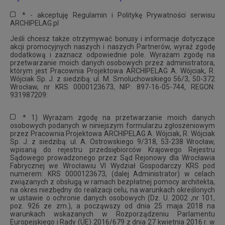
* - akceptuję Regulamin i Politykę Prywatności serwisu
ARCHIPELAG.pl
Jeśli chcesz także otrzymywać bonusy i informacje dotyczące
akcji promocyjnych naszych i naszych Partnerów, wyraź zgodę
dodatkową i zaznacz odpowiednie pole. Wyrażam zgodę na
przetwarzanie moich danych osobowych przez administratora,
którym jest Pracownia Projektowa ARCHIPELAG A. Wójciak, R.
Wójciak Sp. J. z siedzibą: ul. M. Smoluchowskiego 56/3, 50-372
Wrocław, nr KRS 0000123673, NIP: 897-16-05-744, REGON:
931987209:
* 1) Wyrażam zgodę na przetwarzanie moich danych
osobowych podanych w niniejszym formularzu zgłoszeniowym
przez Pracownia Projektowa ARCHIPELAG A. Wójciak, R. Wójciak
Sp. J. z siedzibą: ul. A. Ostrowskiego 9/318, 53-238 Wrocław,
wpisaną do rejestru przedsiębiorców Krajowego Rejestru
Sądowego prowadzonego przez Sąd Rejonowy dla Wrocławia
Fabrycznej we Wrocławiu VI Wydział Gospodarczy KRS pod
numerem: KRS 0000123673, (dalej Administrator) w celach
związanych z obsługą w ramach bezpłatnej pomocy architekta,
na okres niezbędny do realizacji celu, na warunkach określonych
w ustawie o ochronie danych osobowych (Dz. U. 2002 ,nr 101,
poz. 926 ze zm.), a począwszy od dnia 25 maja 2018 na
warunkach wskazanych w Rozporządzeniu Parlamentu
Europejskiego i Rady (UE) 2016/679 z dnia 27 kwietnia 2016 r. w