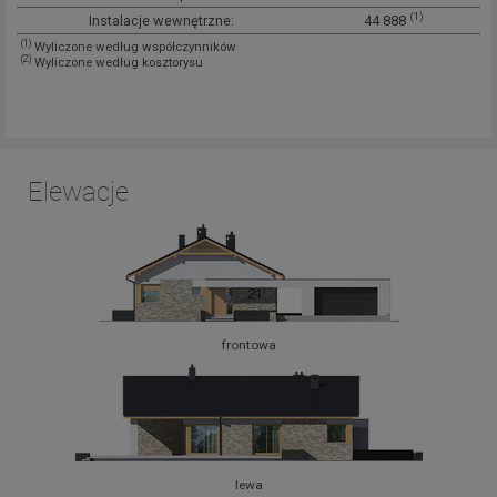
(1)
Instalacje wewnętrzne:
44 888
(1)
Wyliczone według współczynników
(2)
Wyliczone według kosztorysu
Elewacje
frontowa
lewa