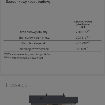
Szacunkowy koszt budowy
STANDARDOWE
(uśrednione)
[zł]
(1)
Stan surowy otwarty:
238 316
(1)
Stan surowy zamknięty:
293 312
(1)
Stan deweloperski:
485 798
(1)
Instalacje wewnętrzne:
48 579
(1)
Wyliczone według współczynników
(2)
Wyliczone według kosztorysu
Elewacje