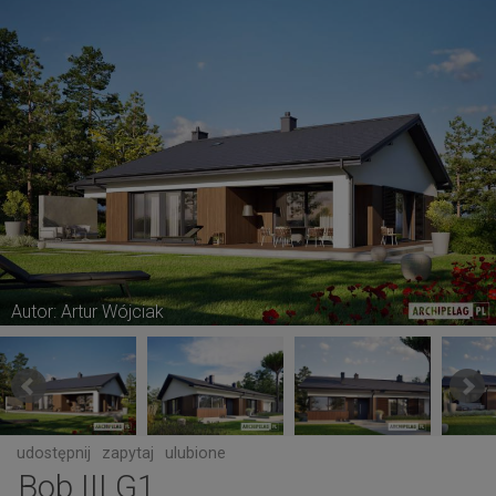
Autor: Artur Wójciak
udostępnij
zapytaj
ulubione
Bob III G1