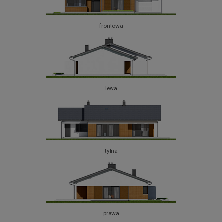
frontowa
lewa
tylna
prawa