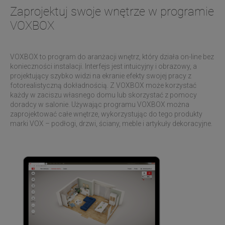
Zaprojektuj swoje wnętrze w programie
VOXBOX
VOXBOX to program do aranżacji wnętrz, który działa on-line bez
konieczności instalacji. Interfejs jest intuicyjny i obrazowy, a
projektujący szybko widzi na ekranie efekty swojej pracy z
fotorealistyczną dokładnością. Z VOXBOX może korzystać
każdy w zaciszu własnego domu lub skorzystać z pomocy
doradcy w salonie. Używając programu VOXBOX można
zaprojektować całe wnętrze, wykorzystując do tego produkty
marki VOX – podłogi, drzwi, ściany, meble i artykuły dekoracyjne.