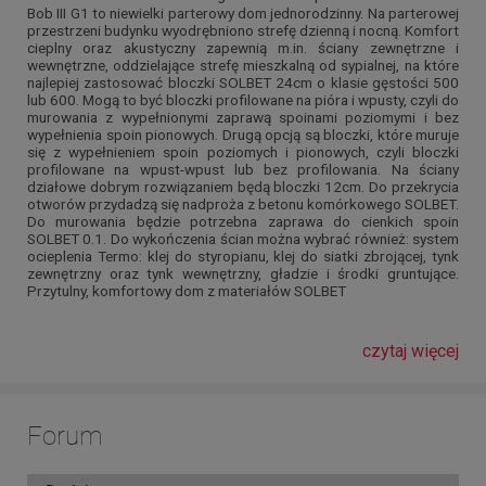
Bob III G1 to niewielki parterowy dom jednorodzinny. Na parterowej
przestrzeni budynku wyodrębniono strefę dzienną i nocną. Komfort
cieplny oraz akustyczny zapewnią m.in. ściany zewnętrzne i
wewnętrzne, oddzielające strefę mieszkalną od sypialnej, na które
najlepiej zastosować bloczki SOLBET 24cm o klasie gęstości 500
lub 600. Mogą to być bloczki profilowane na pióra i wpusty, czyli do
murowania z wypełnionymi zaprawą spoinami poziomymi i bez
wypełnienia spoin pionowych. Drugą opcją są bloczki, które muruje
się z wypełnieniem spoin poziomych i pionowych, czyli bloczki
profilowane na wpust-wpust lub bez profilowania. Na ściany
działowe dobrym rozwiązaniem będą bloczki 12cm. Do przekrycia
otworów przydadzą się nadproża z betonu komórkowego SOLBET.
Do murowania będzie potrzebna zaprawa do cienkich spoin
SOLBET 0.1. Do wykończenia ścian można wybrać również: system
ocieplenia Termo: klej do styropianu, klej do siatki zbrojącej, tynk
zewnętrzny oraz tynk wewnętrzny, gładzie i środki gruntujące.
Przytulny, komfortowy dom z materiałów SOLBET
czytaj więcej
Forum