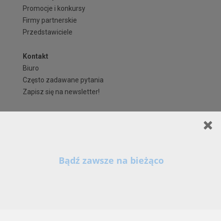
Promocje i konkursy
Firmy partnerskie
Przedstawiciele
Kontakt
Biuro
Często zadawane pytania
Zapisz się na newsletter!
Regulaminy i formularze
Polityka Prywatności serwisu ARCHIPELAG.pl
Regulamin ARCHIPELAG.pl
Formy płatności
Koszty i forma dostawy
Reklamacje i zwroty
Czas realizacji zamówienia
Prawa autorskie