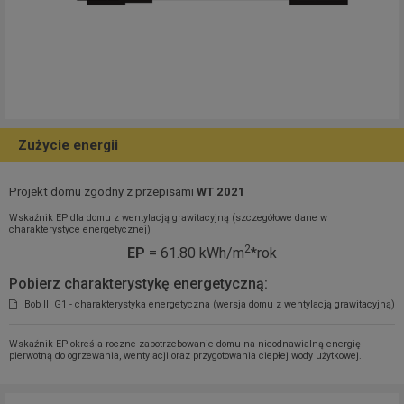
Zużycie energii
Projekt domu zgodny z przepisami
WT 2021
Wskaźnik EP dla domu z wentylacją grawitacyjną (szczegółowe dane w
charakterystyce energetycznej)
2
EP
= 61.80 kWh/m
*rok
Pobierz charakterystykę energetyczną:
Bob III G1 - charakterystyka energetyczna (wersja domu z wentylacją grawitacyjną)
Wskaźnik EP określa roczne zapotrzebowanie domu na nieodnawialną energię
pierwotną do ogrzewania, wentylacji oraz przygotowania ciepłej wody użytkowej.