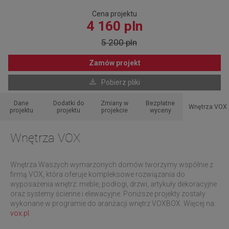
Cena projektu
4 160 pln
5 200 pln
Zamów projekt
Pobierz pliki
Dane
Dodatki do
Zmiany w
Bezpłatne
Wnętrza VOX
projektu
projektu
projekcie
wyceny
Wnętrza VOX
Wnętrza Waszych wymarzonych domów tworzymy wspólnie z
firmą VOX, która oferuje kompleksowe rozwiązania do
wyposażenia wnętrz: meble, podłogi, drzwi, artykuły dekoracyjne
oraz systemy ścienne i elewacyjne. Poniższe projekty zostały
wykonane w programie do aranżacji wnętrz VOXBOX. Więcej na:
vox.pl
.