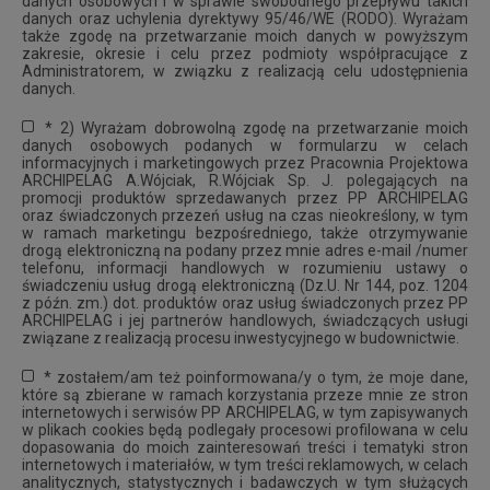
danych osobowych i w sprawie swobodnego przepływu takich
danych oraz uchylenia dyrektywy 95/46/WE (RODO). Wyrażam
także zgodę na przetwarzanie moich danych w powyższym
zakresie, okresie i celu przez podmioty współpracujące z
Administratorem, w związku z realizacją celu udostępnienia
danych.
* 2) Wyrażam dobrowolną zgodę na przetwarzanie moich
danych osobowych podanych w formularzu w celach
informacyjnych i marketingowych przez Pracownia Projektowa
ARCHIPELAG A.Wójciak, R.Wójciak Sp. J. polegających na
promocji produktów sprzedawanych przez PP ARCHIPELAG
oraz świadczonych przezeń usług na czas nieokreślony, w tym
w ramach marketingu bezpośredniego, także otrzymywanie
drogą elektroniczną na podany przez mnie adres e-mail /numer
telefonu, informacji handlowych w rozumieniu ustawy o
świadczeniu usług drogą elektroniczną (Dz.U. Nr 144, poz. 1204
z późn. zm.) dot. produktów oraz usług świadczonych przez PP
ARCHIPELAG i jej partnerów handlowych, świadczących usługi
związane z realizacją procesu inwestycyjnego w budownictwie.
* zostałem/am też poinformowana/y o tym, że moje dane,
które są zbierane w ramach korzystania przeze mnie ze stron
internetowych i serwisów PP ARCHIPELAG, w tym zapisywanych
w plikach cookies będą podlegały procesowi profilowana w celu
dopasowania do moich zainteresowań treści i tematyki stron
internetowych i materiałów, w tym treści reklamowych, w celach
analitycznych, statystycznych i badawczych w tym służących