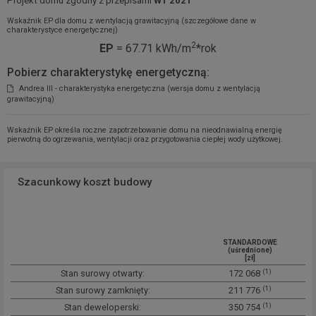
Projekt domu zgodny z przepisami
WT 2021
Wskaźnik EP dla domu z wentylacją grawitacyjną (szczegółowe dane w
charakterystyce energetycznej)
2
EP
= 67.71 kWh/m
*rok
Pobierz charakterystykę energetyczną:
Andrea III - charakterystyka energetyczna (wersja domu z wentylacją
grawitacyjną)
Wskaźnik EP określa roczne zapotrzebowanie domu na nieodnawialną energię
pierwotną do ogrzewania, wentylacji oraz przygotowania ciepłej wody użytkowej.
Szacunkowy koszt budowy
STANDARDOWE
(uśrednione)
[zł]
(1)
Stan surowy otwarty:
172 068
(1)
Stan surowy zamknięty:
211 776
(1)
Stan deweloperski:
350 754