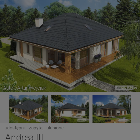
Autor: Artur Wójciak
udostępnij
zapytaj
ulubione
Andrea III