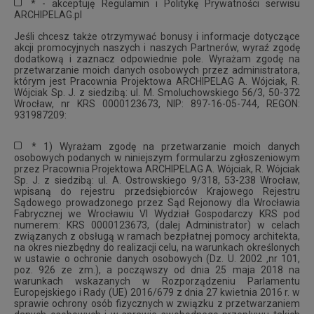
* - akceptuję Regulamin i Politykę Prywatności serwisu
ARCHIPELAG.pl
Jeśli chcesz także otrzymywać bonusy i informacje dotyczące
akcji promocyjnych naszych i naszych Partnerów, wyraź zgodę
dodatkową i zaznacz odpowiednie pole. Wyrażam zgodę na
przetwarzanie moich danych osobowych przez administratora,
którym jest Pracownia Projektowa ARCHIPELAG A. Wójciak, R.
Wójciak Sp. J. z siedzibą: ul. M. Smoluchowskiego 56/3, 50-372
Wrocław, nr KRS 0000123673, NIP: 897-16-05-744, REGON:
931987209:
* 1) Wyrażam zgodę na przetwarzanie moich danych
osobowych podanych w niniejszym formularzu zgłoszeniowym
przez Pracownia Projektowa ARCHIPELAG A. Wójciak, R. Wójciak
Sp. J. z siedzibą: ul. A. Ostrowskiego 9/318, 53-238 Wrocław,
wpisaną do rejestru przedsiębiorców Krajowego Rejestru
Sądowego prowadzonego przez Sąd Rejonowy dla Wrocławia
Fabrycznej we Wrocławiu VI Wydział Gospodarczy KRS pod
numerem: KRS 0000123673, (dalej Administrator) w celach
związanych z obsługą w ramach bezpłatnej pomocy architekta,
na okres niezbędny do realizacji celu, na warunkach określonych
w ustawie o ochronie danych osobowych (Dz. U. 2002 ,nr 101,
poz. 926 ze zm.), a począwszy od dnia 25 maja 2018 na
warunkach wskazanych w Rozporządzeniu Parlamentu
Europejskiego i Rady (UE) 2016/679 z dnia 27 kwietnia 2016 r. w
sprawie ochrony osób fizycznych w związku z przetwarzaniem