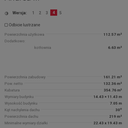
4
Wersja:
1
2
3
5
Odbicie lustrzane
Powierzchnia użytkowa
112.57 m²
Dodatkowo:
kotłownia
6.63 m²
Powierzchnia zabudowy
161.21 m²
Pow. netto
132.36 m²
Kubatura
354.76 m³
Wymiary budynku
14.43 × 11.43 m
Wysokość budynku
7.05 m
o
Kąt nachylenia dachu
30
Powierzchnia dachu
219 m²
Minimalne wymiary działki
22.43 x 19.43 m