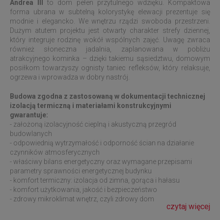
Andrea III
to dom pełen przytulnego wdzięku. Kompaktowa
forma ubrana w subtelną kolorystykę elewacji prezentuje się
modnie i elegancko. We wnętrzu rządzi swoboda przestrzeni.
Dużym atutem projektu jest otwarty charakter strefy dziennej,
który integruje rodzinę wokół wspólnych zajęć. Uwagę zwraca
również słoneczna jadalnia, zaplanowana w pobliżu
atrakcyjnego kominka – dzięki takiemu sąsiedztwu, domowym
posiłkom towarzyszy ognisty taniec refleksów, który relaksuje,
ogrzewa i wprowadza w dobry nastrój.
Budowa zgodna z zastosowaną w dokumentacji technicznej
izolacją termiczną i materiałami konstrukcyjnymi
gwarantuje:
- założoną izolacyjność cieplną i akustyczną przegród
budowlanych
- odpowiednią wytrzymałość i odporność ścian na działanie
czynników atmosferycznych
- właściwy bilans energetyczny oraz wymagane przepisami
parametry sprawności energetycznej budynku
- komfort termiczny: izolacja od zimna, gorąca i hałasu
- komfort użytkowania, jakość i bezpieczeństwo
- zdrowy mikroklimat wnętrz, czyli zdrowy dom
czytaj więcej