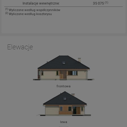
(1)
Instalacje wewnętrzne:
35 075
(1)
Wyliczone według współczynników
(2)
Wyliczone według kosztorysu
Elewacje
frontowa
lewa