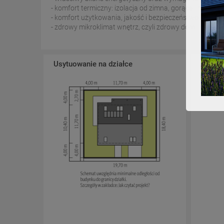
- komfort termiczny: izolacja od zimna, gorąca i hałasu
- komfort użytkowania, jakość i bezpieczeństwo
- zdrowy mikroklimat wnętrz, czyli zdrowy dom
Usytuowanie na działce
Schema