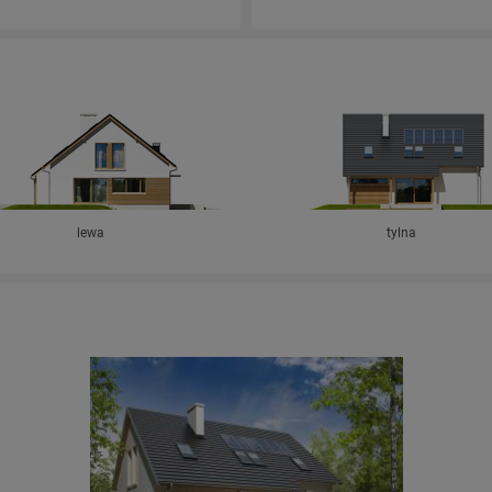
lewa
tylna