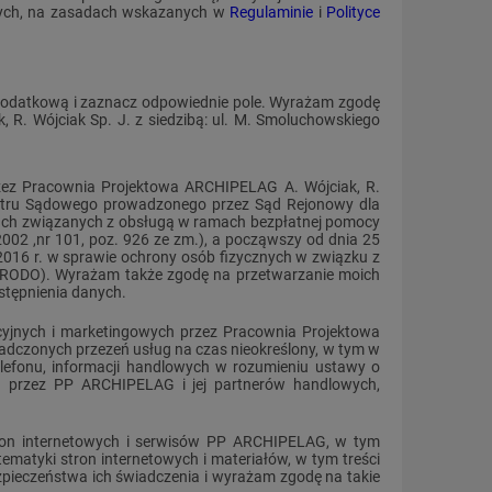
owych, na zasadach wskazanych w
Regulaminie
i
Polityce
 dodatkową i zaznacz odpowiednie pole. Wyrażam zgodę
R. Wójciak Sp. J. z siedzibą: ul. M. Smoluchowskiego
ez Pracownia Projektowa ARCHIPELAG A. Wójciak, R.
ejestru Sądowego prowadzonego przez Sąd Rejonowy dla
ach związanych z obsługą w ramach bezpłatnej pomocy
2002 ,nr 101, poz. 926 ze zm.), a począwszy od dnia 25
016 r. w sprawie ochrony osób fizycznych w związku z
(RODO). Wyrażam także zgodę na przetwarzanie moich
stępnienia danych.
yjnych i marketingowych przez Pracownia Projektowa
dczonych przezeń usług na czas nieokreślony, w tym w
lefonu, informacji handlowych w rozumieniu ustawy o
ch przez PP ARCHIPELAG i jej partnerów handlowych,
tron internetowych i serwisów PP ARCHIPELAG, w tym
matyki stron internetowych i materiałów, w tym treści
zpieczeństwa ich świadczenia i wyrażam zgodę na takie