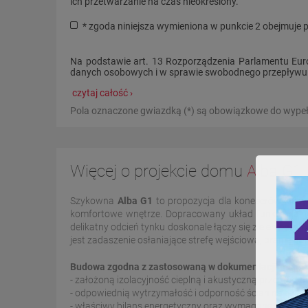
ich przetwarzanie na czas nieokreślony.
* zgoda niniejsza wymieniona w punkcie 2 obejmuje 
Na podstawie art. 13 Rozporządzenia Parlamentu Euro
danych osobowych i w sprawie swobodnego przepływu ta
czytaj całość ›
Pola oznaczone gwiazdką (*) są obowiązkowe do wypeł
Więcej o projekcie domu
Alba G1
Szykowna
Alba G1
to propozycja dla koneserów klasy
komfortowe wnętrze. Dopracowany układ funkcjonaln
delikatny odcień tynku doskonale łączy się z element
jest zadaszenie osłaniające strefę wejściową, bramę ga
Budowa zgodna z zastosowaną w dokumentacji technicz
- założoną izolacyjność cieplną i akustyczną przegród
- odpowiednią wytrzymałość i odporność ścian na dzia
- właściwy bilans energetyczny oraz wymagane przepi