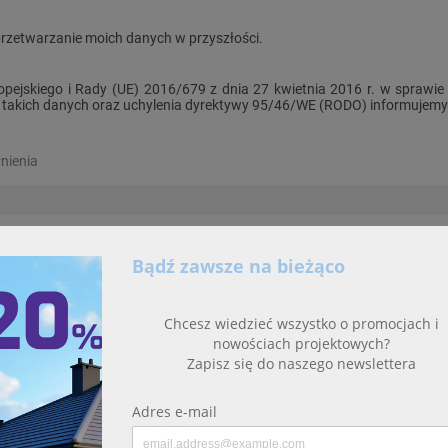
przetwarzanie moich danych w przyszłości.
pejskiego i Rady (UE) 2016/679 z dnia 27 kwietnia 2016 r. w sprawi
kich danych oraz uchylenia dyrektywy 95/46/WE (RODO) informujemy Cię
nienia
cznej elegancji w nowoczesnym wydaniu. Prosta bryła oraz ekonomiczn
y domu pozwala na swobodną aranżację pomieszczeń. Z zewnątrz Al
ami drewna, tworząc harmonijną, przytulną całość. W bryłę budynku ud
rażu, a od strony ogrodowej – kameralny taras.
nej izolacją termiczną i materiałami konstrukcyjnymi gwarantuje:
 budowlanych
łanie czynników atmosferycznych
sami parametry sprawności energetycznej budynku