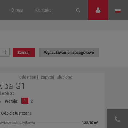
O nas
Kontakt
+
Szukaj
Wyszukiwanie szczegółowe
udostępnij
zapytaj
ulubione
Alba G1
IANCO
1
Wersja:
2
Odbicie lustrzane
owierzchnia użytkowa
132.18 m²