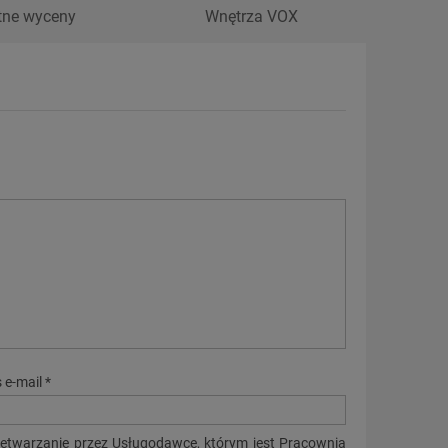
tne wyceny
Wnętrza VOX
 e-mail *
zetwarzanie przez Usługodawcę, którym jest Pracownia