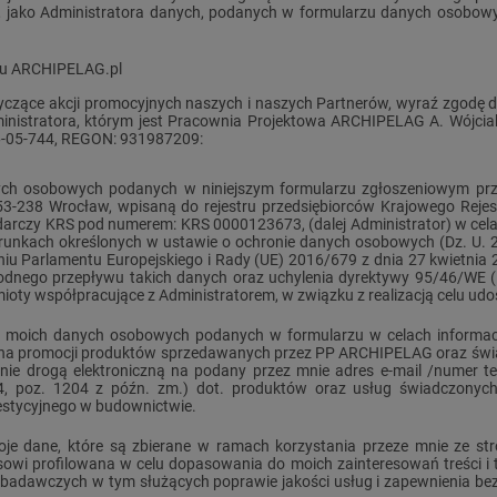
., jako Administratora danych, podanych w formularzu danych osob
wisu ARCHIPELAG.pl
otyczące akcji promocyjnych naszych i naszych Partnerów, wyraź zgodę
istratora, którym jest Pracownia Projektowa ARCHIPELAG A. Wójciak, 
6-05-744, REGON: 931987209:
ych osobowych podanych w niniejszym formularzu zgłoszeniowym prz
8, 53-238 Wrocław, wpisaną do rejestru przedsiębiorców Krajowego R
darczy KRS pod numerem: KRS 0000123673, (dalej Administrator) w cel
 warunkach określonych w ustawie o ochronie danych osobowych (Dz. U. 
Parlamentu Europejskiego i Rady (UE) 2016/679 z dnia 27 kwietnia 2
dnego przepływu takich danych oraz uchylenia dyrektywy 95/46/WE 
ioty współpracujące z Administratorem, w związku z realizacją celu udo
 moich danych osobowych podanych w formularzu w celach informac
 na promocji produktów sprzedawanych przez PP ARCHIPELAG oraz świa
ie drogą elektroniczną na podany przez mnie adres e-mail /numer te
44, poz. 1204 z późn. zm.) dot. produktów oraz usług świadczony
westycyjnego w budownictwie.
je dane, które są zbierane w ramach korzystania przeze mnie ze s
owi profilowana w celu dopasowania do moich zainteresowań treści i te
i badawczych w tym służących poprawie jakości usług i zapewnienia be