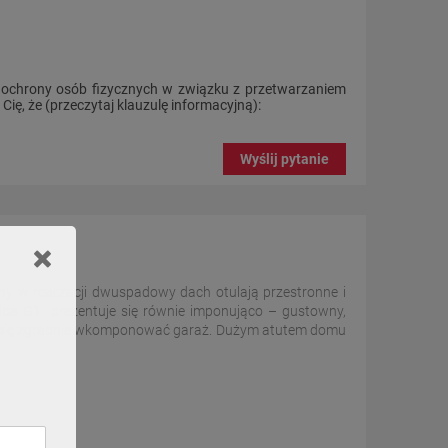
e ochrony osób fizycznych w związku z przetwarzaniem
, że (przeczytaj klauzulę informacyjną):
Wyślij pytanie
y w realizacji dwuspadowy dach otulają przestronne i
ba G1 prezentuje się równie imponująco – gustowny,
ało się zgrabnie wkomponować garaż. Dużym atutem domu