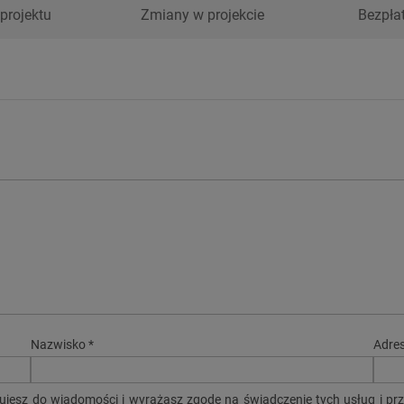
projektu
Zmiany w projekcie
Bezpła
Nazwisko *
Adres
ujesz do wiadomości i wyrażasz zgodę na świadczenie tych usług i pr