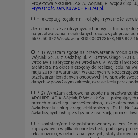
Projektowa ARCHIPELAG A. Wójciak, R. Wójciak Sp. J
Prywatności serwisu ARCHIPELAG.pl.
* - akceptuję Regulamin i Politykę Prywatności ser
Jeśli chcesz także otrzymywać bonusy i informacje d
na przetwarzanie moich danych osobowych przez admin
56/3, 50-372 Wrocław, nr KRS 0000123673, NIP: 897-1
* 1) Wyrażam zgodę na przetwarzanie moich dan
Wójciak Sp. J. z siedzibą: ul. A. Ostrowskiego 9/31
Wrocławia Fabrycznej we Wrocławiu VI Wydział Gospo
architekta, na okres niezbędny do realizacji celu, na
maja 2018 na warunkach wskazanych w Rozporządzeniu 
przetwarzaniem danych osobowych i w sprawie swobo
danych w powyższym zakresie, okresie i celu przez podm
* 2) Wyrażam dobrowolną zgodę na przetwarzanie
ARCHIPELAG A.Wójciak, R.Wójciak Sp. J. polegających
ramach marketingu bezpośredniego, także otrzymywan
świadczeniu usług drogą elektroniczną (Dz.U. Nr 1
świadczących usługi związane z realizacją procesu in
* zostałem/am też poinformowana/y o tym, że mo
zapisywanych w plikach cookies będą podlegały proces
reklamowych, w celach analitycznych, statystycznych 