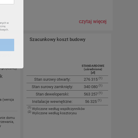
czytaj więcej
Szacunkowy koszt budowy
T 2017
tacyjną
STANDARDOWE
rgetycznej)
(uśrednione)
[zł]
ok
(1)
Stan surowy otwarty:
276 315
(1)
Stan surowy zamknięty:
340 080
(1)
Stan deweloperski:
563 257
a (wersja
(1)
Instalacje wewnętrzne:
56 325
(1)
Wyliczone według współczynników
(2)
Wyliczone według kosztorysu
anie domu
rzewania,
y