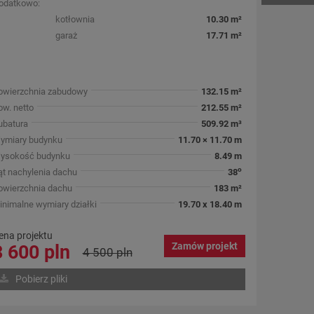
odatkowo:
kotłownia
10.30 m²
garaż
17.71 m²
owierzchnia zabudowy
132.15 m²
ow. netto
212.55 m²
ubatura
509.92 m³
ymiary budynku
11.70 × 11.70 m
ysokość budynku
8.49 m
o
ąt nachylenia dachu
38
owierzchnia dachu
183 m²
inimalne wymiary działki
19.70 x 18.40 m
ena projektu
Zamów projekt
3 600 pln
4 500 pln
Pobierz pliki