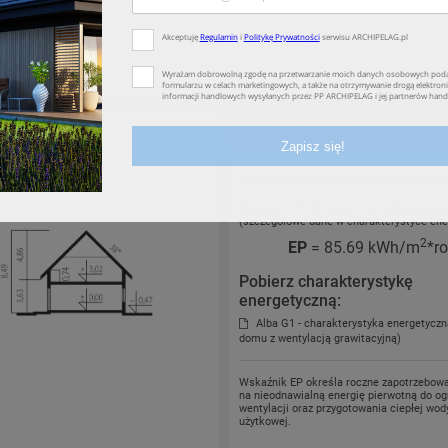
t przekroju
Zużycie energii
Projekt domu zgodny z przepisami
W
Wskaźnik EP dla domu z wentylacją grawi
(szczegółowe dane w charakterystyce ene
2
EP
= 85.69 kWh/m
*r
Pobierz charakterystykę
energetyczną:
Alba G1 - charakterystyka energetyczn
domu z wentylacją grawitacyjną)
Wskaźnik EP określa roczne zapotrzebow
na nieodnawialną energię pierwotną do og
wentylacji oraz przygotowania ciepłej wod
użytkowej.