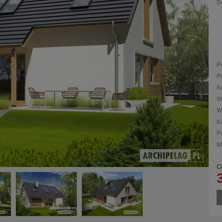
D
P
P
K
W
W
K
P
M
C