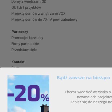
Domy z wnętrzami 3D
OUTLET projektów
Projekty domów z wnętrzami VOX
Projekty domów do 70 m² pow. zabudowy
Partnerzy
Promocje i konkursy
Firmy partnerskie
Przedstawiciele
Kontakt
Biuro
Często zadawane pytania
Zapisz się na newsletter!
Regulaminy i formularze
Polityka Prywatności serwisu ARCHIPELAG.pl
Regulamin ARCHIPELAG.pl
Formy płatności