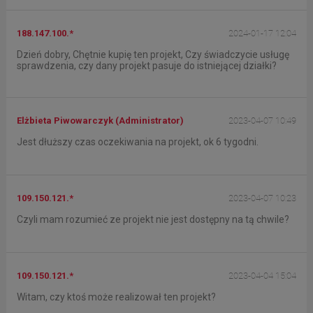
188.147.100.*
2024-01-17 12:04
Dzień dobry, Chętnie kupię ten projekt, Czy świadczycie usługę
sprawdzenia, czy dany projekt pasuje do istniejącej działki?
Elżbieta Piwowarczyk (Administrator)
2023-04-07 10:49
Jest dłuższy czas oczekiwania na projekt, ok 6 tygodni.
109.150.121.*
2023-04-07 10:23
Czyli mam rozumieć ze projekt nie jest dostępny na tą chwile?
109.150.121.*
2023-04-04 15:04
Witam, czy ktoś może realizował ten projekt?