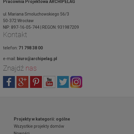
Pracownia Projektowa ARCHIPELAG
ul. Mariana Smoluchowskiego 56/3
50-372 Wrocław
NIP: 897-16-05-744 | REGON: 931987209
Kontakt
telefon:
71 798 38 00
e-mail:
biuro@archipelag.pl
Znajdź
nas
Projekty w kategorii: ogólne
Wszystkie projekty domów
Nowości