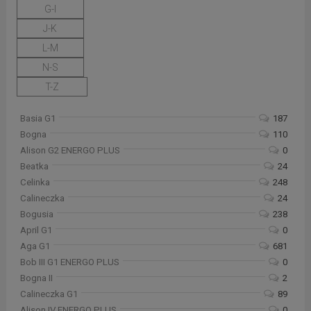
G-I
J-K
L-M
N-S
T-Z
Basia G1
187
Bogna
110
Alison G2 ENERGO PLUS
0
Beatka
24
Celinka
248
Calineczka
24
Bogusia
238
April G1
0
Aga G1
681
Bob III G1 ENERGO PLUS
0
Bogna II
2
Calineczka G1
89
Alison IV ENERGO PLUS
0