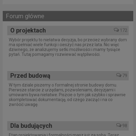
Forum główne
O projektach
172
Wybór projektu to niełatwa decyzja, bo przecież wybrany dom
ma spełniać wiele funkcji i cieszyć nas przez lata. Nic więc
dziwnego, że analizujemy setki możliwości i mamy tysiące
pytań. Tutaj pomagamy rozwiewać wątpliwości.
Przed budową
79
W tym dziale piszemy o formalnej stronie budowy domu.
Pierwsze starcie z urzędami, pozwoleniami, decyzjami i
umowami bywa niełatwe. Piszcie o tym jak szybko i sprawnie
skompletować dokumentację, od czego zacząć i na co
zwrócić uwagę.
Dla budujących
98
Etap projektowania i formalności masz już za sobą. Teraz