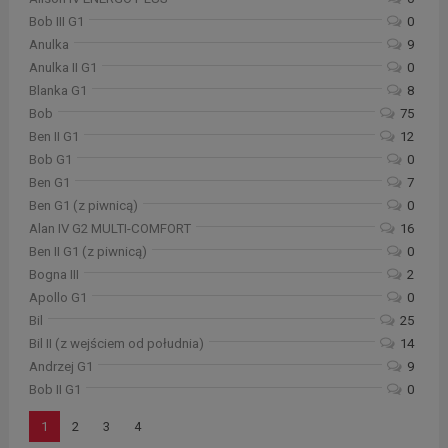
Bob III G1
0
Anulka
9
Anulka II G1
0
Blanka G1
8
Bob
75
Ben II G1
12
Bob G1
0
Ben G1
7
Ben G1 (z piwnicą)
0
Alan IV G2 MULTI-COMFORT
16
Ben II G1 (z piwnicą)
0
Bogna III
2
Apollo G1
0
Bil
25
Bil II (z wejściem od południa)
14
Andrzej G1
9
Bob II G1
0
1
2
3
4