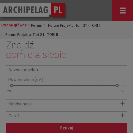
Strona główna
Forum
Forum Projektu: Tori G1 - TORI II
Forum Projektu: Tori G1 - TORI II
Znajdź
dom dla siebie
Powierzchnia [m²]
+
Kondygnacje
+
Garaż
Szukaj