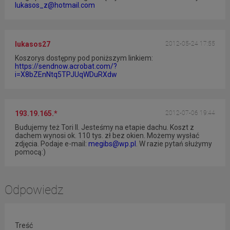
lukasos_z@hotmail.com
lukasos27
2012-05-24 17:55
Koszorys dostępny pod poniższym linkiem:
https://sendnow.acrobat.com/?
i=X8bZEnNtq5TPJUqWDuRXdw
193.19.165.*
2012-07-06 19:44
Budujemy też Tori II. Jesteśmy na etapie dachu. Koszt z
dachem wynosi ok. 110 tys. zł bez okien. Możemy wysłać
zdjęcia. Podaje e-mail:
megibs@wp.pl
. W razie pytań służymy
pomocą:)
Odpowiedz
Treść