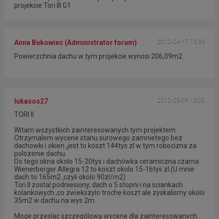
projekcie Tori III G1
Anna Bukowiec (Administrator forum)
2012-04-17 13:33
Powierzchnia dachu w tym projekcie wynosi 206,09m2.
lukasos27
2012-05-09 13:03
TORI II
Witam wszystkich zainteresowanych tym projektem.
Otrzymalem wycene stanu surowego zamnietego bez
dachowki i okien ,jest to koszt 144tys zl w tym robocizna za
polozenie dachu.
Do tego okna okolo 15-20tys i dachówka ceramiczna czarna
Wienerberger Allegra 12 to koszt okolo 15-16tys zl.(U mnie
dach to 165m2 ,czyli okolo 90zl/m2)
Tori II zostal podniesiony, dach o 5 stopni i na sciankach
kolankowych ,co zwiekszylo troche koszt ale zyskalismy okolo
35m2 w dachu na wys 2m.
Moge przeslac szczególową wycene dla zainteresowanych.