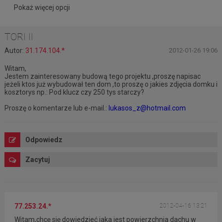
Pokaż więcej opcji
TORI II
Autor:
31.174.104.*
2012-01-26 19:06
Witam,
Jestem zainteresowany budową tego projektu ,proszę napisac
jeżeli ktos już wybudował ten dom ,to proszę o jakies zdjęcia domku i
kosztorys np.: Pod klucz czy 250 tys starczy?
Proszę o komentarze lub e-mail.:
lukasos_z@hotmail.com
Odpowiedz
Zacytuj
77.253.24.*
2012-04-16 13:21
Witam,chcę się dowiedzieć jaka jest powierzchnia dachu w