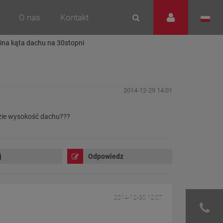
O nas
Kontakt
mina kąta dachu na 30stopni
2014-12-29 14:01
dzie wysokość dachu???
j
Odpowiedz
2014-12-30 12:07