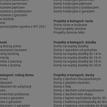
czesne parterowe
Domy tradycyjne piętrowe
czesne piętrowe
Domy tradycyjne z poddaszem
czesne z poddaszem
Domy tradycyjne z garażem
czesne z garażem
e stodoły
Projekty w kategorii: tanie
wne
Domy tanie w budowie
gooszczędne zgodne z WT 2021
Tanie projekty domów
Projekty domów Mini
lność
Projekty w kategorii: działka
 ilością pokoi
Domy na wąską działkę
daszonym tarasem
Domy z wjazdem od południa
artą kuchnią
Domy na wąską działkę do 14 m
resolą
Domy na wąską działkę do 16 m
omów z piwnicą
Domy na wąską działkę do 18 m
omów z pralnią
Domy na wąską działkę do 20 m
kategorii: rodzaj domu
Projekty w kategorii: dachy
erowe
Domy z dachem dwuspadowym
ddaszem
Domy z płaskim dachem
daszem do adaptacji
Domy z falą
rowe
Domy z dachem czterospadowym
erowe bez poddasza
Domy z dachem bez okapu
erowe z garażem
Domy z kątem nachylenia dachu 30 
owe z garażem
Domy z kalenicą prostopadłą do dro
daszem i z garażem
Domy z kalenicą równoległą do drog