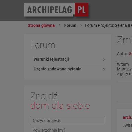
Strona główna
Forum
Forum Projektu: Selena II
Zmi
Forum
Autor:
8
Warunki rejestracji
Witam
Często zadawane pytania
Mam pyt
z góry 
Znajdź
dom dla siebie
arch
„Wit
Powierzchnia [m²]