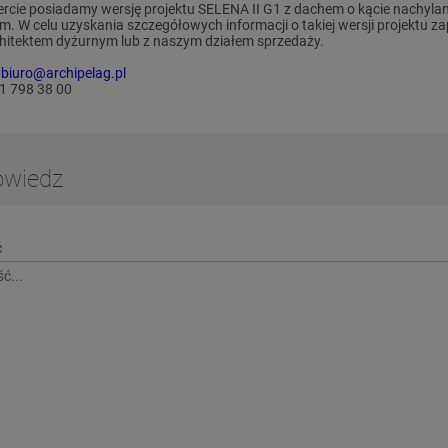
ercie posiadamy wersję projektu SELENA II G1 z dachem o kącie nachyl
 m. W celu uzyskania szczegółowych informacji o takiej wersji projektu 
chitektem dyżurnym lub z naszym działem sprzedaży.
:
biuro@archipelag.pl
71 798 38 00
wiedz
ć