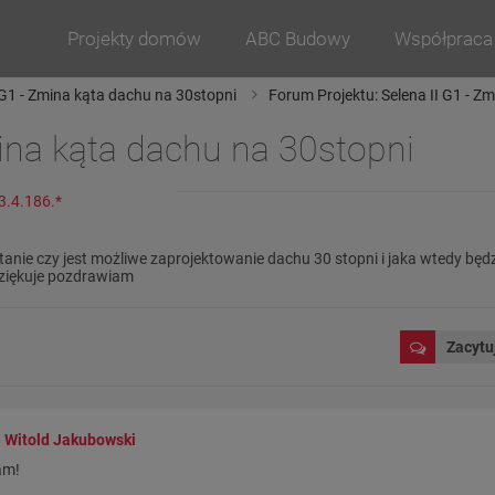
Projekty domów
ABC Budowy
Współpraca
 G1 - Zmina kąta dachu na 30stopni
Forum Projektu: Selena II G1 - Z
na kąta dachu na 30stopni
3.4.186.*
anie czy jest możliwe zaprojektowanie dachu 30 stopni i jaka wtedy bę
dziękuje pozdrawiam
Zacytu
. Witold Jakubowski
am!