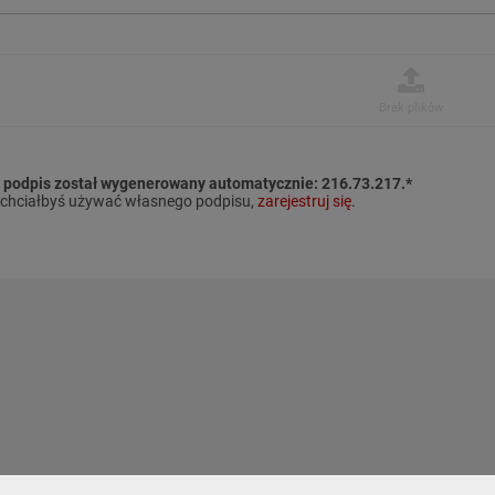
Brak plików
 podpis został wygenerowany automatycznie:
216.73.217.*
i chciałbyś używać własnego podpisu,
zarejestruj się
.