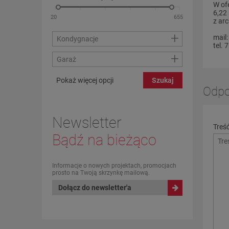
W of
6,22
z ar
+
mail
Kondygnacje
tel. 
+
Garaż
Pokaż więcej opcji
Szukaj
Odpo
Newsletter
Treś
Bądź na bieżąco
Informacje o nowych projektach, promocjach
prosto na Twoją skrzynkę mailową.
Dołącz do newsletter'a