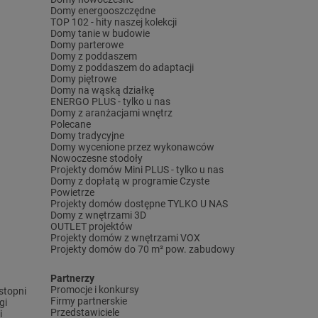
Domy energooszczędne
TOP 102 - hity naszej kolekcji
Domy tanie w budowie
Domy parterowe
Domy z poddaszem
Domy z poddaszem do adaptacji
Domy piętrowe
Domy na wąską działkę
ENERGO PLUS - tylko u nas
Domy z aranżacjami wnętrz
Polecane
Domy tradycyjne
Domy wycenione przez wykonawców
Nowoczesne stodoły
Projekty domów Mini PLUS - tylko u nas
Domy z dopłatą w programie Czyste
Powietrze
Projekty domów dostępne TYLKO U NAS
Domy z wnętrzami 3D
OUTLET projektów
Projekty domów z wnętrzami VOX
Projekty domów do 70 m² pow. zabudowy
Partnerzy
Promocje i konkursy
stopni
Firmy partnerskie
gi
Przedstawiciele
i