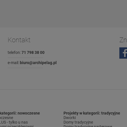
Kontakt
Zn
telefon:
71 798 38 00
e-mail:
biuro@archipelag.pl
 kategorii: nowoczesne
Projekty w kategorii: tradycyjne
czesne
Dworki
S - tylko u nas
Domy tradycyjne
ymi przeszkleniami
Domy tradycyjne parterowe