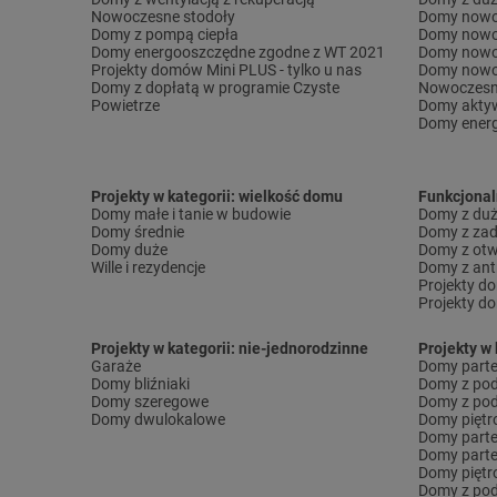
Nowoczesne stodoły
Domy nowo
Domy z pompą ciepła
Domy nowo
Domy energooszczędne zgodne z WT 2021
Domy nowo
Projekty domów Mini PLUS - tylko u nas
Domy nowo
Domy z dopłatą w programie Czyste
Nowoczesn
Powietrze
Domy akty
Domy ener
Projekty w kategorii: wielkość domu
Funkcjona
Domy małe i tanie w budowie
Domy z dużą
Domy średnie
Domy z za
Domy duże
Domy z otw
Wille i rezydencje
Domy z ant
Projekty d
Projekty d
Projekty w kategorii: nie-jednorodzinne
Projekty w 
Garaże
Domy part
Domy bliźniaki
Domy z po
Domy szeregowe
Domy z pod
Domy dwulokalowe
Domy pięt
Domy part
Domy part
Domy piętr
Domy z pod