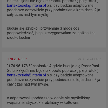
Selenka?jeśli nie będzie kłopotu poproszę parę fotek:)
bartektosiek@interia.pl
p.s. czy będzie adaptowane
poddasze oczywiście przy podniesienie kąta dachu? ja
cały czas nad tym myślę.
buduje się szybko i przyjemnie :) mogę coś
podpowiedzieć, ja np. zrezygnowałam ze spiżarki na
środku kuchni.
178.214.30.*
2013-12-08 14:47
"176.96.173.*"
napisał/a:
A gdzie buduje się Pana/Pani
Selenka?jeśli nie będzie kłopotu poproszę parę fotek:)
bartektosiek@interia.pl
p.s. czy będzie adaptowane
poddasze oczywiście przy podniesienie kąta dachu? ja
cały czas nad tym myślę.
o adpotowaniu poddasza w ogóle nie myśleliśmy,
wejście na stryszek zrobiliśmy w kotłowni.