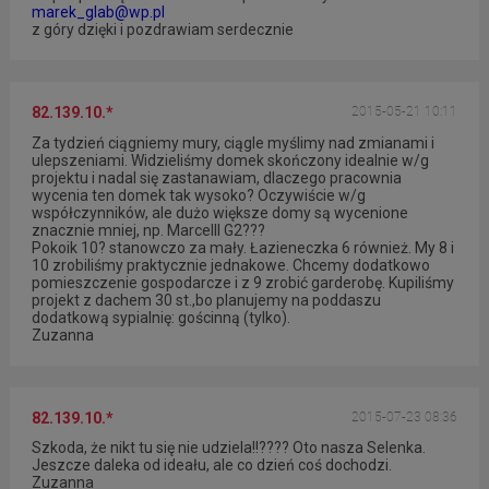
marek_glab@wp.pl
z góry dzięki i pozdrawiam serdecznie
82.139.10.*
2015-05-21 10:11
Za tydzień ciągniemy mury, ciągle myślimy nad zmianami i
ulepszeniami. Widzieliśmy domek skończony idealnie w/g
projektu i nadal się zastanawiam, dlaczego pracownia
wycenia ten domek tak wysoko? Oczywiście w/g
współczynników, ale dużo większe domy są wycenione
znacznie mniej, np. MarcelII G2???
Pokoik 10? stanowczo za mały. Łazieneczka 6 również. My 8 i
10 zrobiliśmy praktycznie jednakowe. Chcemy dodatkowo
pomieszczenie gospodarcze i z 9 zrobić garderobę. Kupiliśmy
projekt z dachem 30 st.,bo planujemy na poddaszu
dodatkową sypialnię: gościnną (tylko).
Zuzanna
82.139.10.*
2015-07-23 08:36
Szkoda, że nikt tu się nie udziela!!???? Oto nasza Selenka.
Jeszcze daleka od ideału, ale co dzień coś dochodzi.
Zuzanna