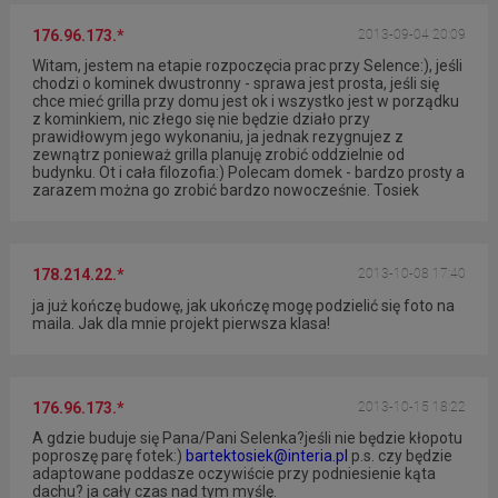
176.96.173.*
2013-09-04 20:09
Witam, jestem na etapie rozpoczęcia prac przy Selence:), jeśli
chodzi o kominek dwustronny - sprawa jest prosta, jeśli się
chce mieć grilla przy domu jest ok i wszystko jest w porządku
z kominkiem, nic złego się nie będzie działo przy
prawidłowym jego wykonaniu, ja jednak rezygnujez z
zewnątrz ponieważ grilla planuję zrobić oddzielnie od
budynku. Ot i cała filozofia:) Polecam domek - bardzo prosty a
zarazem można go zrobić bardzo nowocześnie. Tosiek
178.214.22.*
2013-10-08 17:40
ja już kończę budowę, jak ukończę mogę podzielić się foto na
maila. Jak dla mnie projekt pierwsza klasa!
176.96.173.*
2013-10-15 18:22
A gdzie buduje się Pana/Pani Selenka?jeśli nie będzie kłopotu
poproszę parę fotek:)
bartektosiek@interia.pl
p.s. czy będzie
adaptowane poddasze oczywiście przy podniesienie kąta
dachu? ja cały czas nad tym myślę.