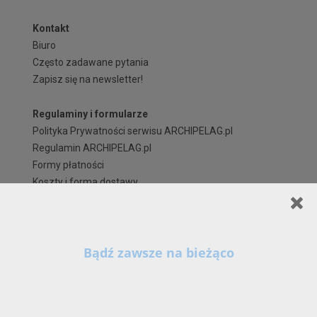
Kontakt
Biuro
Często zadawane pytania
Zapisz się na newsletter!
Regulaminy i formularze
Polityka Prywatności serwisu ARCHIPELAG.pl
Regulamin ARCHIPELAG.pl
Formy płatności
Koszty i forma dostawy
Reklamacje i zwroty
Czas realizacji zamówienia
Prawa autorskie
Szanowni Państwo,
X
Kontynuując korzystanie z naszych Serwisów (również poprzez zamknięcie tego
komunikatu) z wykorzystaniem domyślnych ustawień przeglądarki internetowej w zakresie
prywatności, wyrażają Państwo zgodę na przetwarzanie przez nas danych osobowych w
postaci cookies na zasadach wskazanych w naszej
Polityce Prywatności
, zawierającej
także szczegółowe informacje na temat możliwości zmiany tych ustawień, zasad, zakresu i
celu przetwarzania Państwa danych osobowych w ramach naszych Serwisów, w tym na
stronie - www.archipelag.pl.