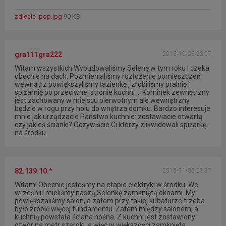
zdjecie_pop.jpg
90 KB
gra111gra222
2015-10-25 23:07
Witam wszystkich.Wybudowaliśmy Selenę w tym roku i czeka
obecnie na dach. Pozmienialiśmy rozłożenie pomieszczeń
wewnątrz powiększyliśmy łazienkę , zrobiliśmy pralnię i
spiżarnię po przeciwnej stronie kuchni ... Kominek zewnętrzny
jest zachowany w miejscu pierwotnym ale wewnętrzny
będzie w rogu przy holu do wnętrza domku. Bardzo interesuje
mnie jak urządzacie Państwo kuchnie: zostawiacie otwartą
czy jakieś ścianki? Oczywiście Ci którzy zlikwidowali spiżarkę
na środku.
82.139.10.*
2015-11-06 21:37
Witam! Obecnie jesteśmy na etapie elektryki w środku. We
wrześniu mieliśmy naszą Selenkę zamkniętą oknami. My
powiększaliśmy salon, a zatem przy takiej kubaturze trzeba
było zrobić więcej fundamentu. Zatem między salonem, a
kuchnią powstała ściana nośna. Z kuchni jest zostawiony
otwór na metr szeroki, a więc w większości zamknięta.