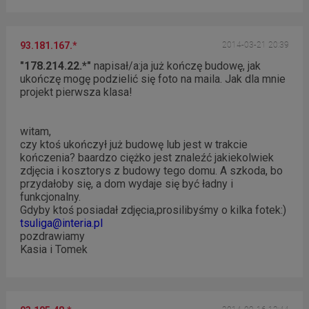
93.181.167.*
2014-03-21 20:39
"178.214.22.*"
napisał/a:
ja już kończę budowę, jak
ukończę mogę podzielić się foto na maila. Jak dla mnie
projekt pierwsza klasa!
witam,
czy ktoś ukończył już budowę lub jest w trakcie
kończenia? baardzo ciężko jest znaleźć jakiekolwiek
zdjęcia i kosztorys z budowy tego domu. A szkoda, bo
przydałoby się, a dom wydaje się być ładny i
funkcjonalny.
Gdyby ktoś posiadał zdjęcia,prosilibyśmy o kilka fotek:)
tsuliga@interia.pl
pozdrawiamy
Kasia i Tomek