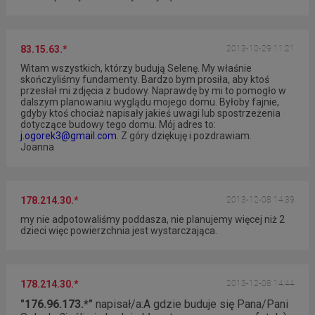
83.15.63.*
2013-10-29 11:21
Witam wszystkich, którzy budują Selenę. My właśnie
skończyliśmy fundamenty. Bardzo bym prosiła, aby ktoś
przesłał mi zdjęcia z budowy. Naprawdę by mi to pomogło w
dalszym planowaniu wyglądu mojego domu. Byłoby fajnie,
gdyby ktoś chociaż napisały jakieś uwagi lub spostrzeżenia
dotyczące budowy tego domu. Mój adres to:
j.ogorek3@gmail.com
. Z góry dziękuję i pozdrawiam.
Joanna
178.214.30.*
2013-12-08 14:39
my nie adpotowaliśmy poddasza, nie planujemy więcej niż 2
dzieci więc powierzchnia jest wystarczająca.
178.214.30.*
2013-12-08 14:44
"176.96.173.*"
napisał/a:
A gdzie buduje się Pana/Pani