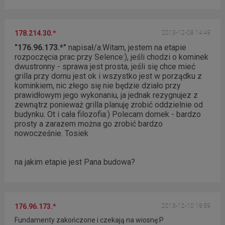
178.214.30.*
2013-12-08 14:49
"176.96.173.*"
napisał/a:
Witam, jestem na etapie
rozpoczęcia prac przy Selence:), jeśli chodzi o kominek
dwustronny - sprawa jest prosta, jeśli się chce mieć
grilla przy domu jest ok i wszystko jest w porządku z
kominkiem, nic złego się nie będzie działo przy
prawidłowym jego wykonaniu, ja jednak rezygnujez z
zewnątrz ponieważ grilla planuję zrobić oddzielnie od
budynku. Ot i cała filozofia:) Polecam domek - bardzo
prosty a zarazem można go zrobić bardzo
nowocześnie. Tosiek
na jakim etapie jest Pana budowa?
176.96.173.*
2013-12-10 19:59
Fundamenty zakończone i czekają na wiosnę:P