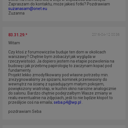
Zapraszam do kontaktu, może jakieś fotki? Pozdrawiam
suzanasam@onet.eu
Zuzanna
83.31.29.*
2016-04-12 00:36
Witam
Czy ktoś z forumowiczów buduje ten dom w okolicach
warszawy? Chętnie bym zobaczył jak wygląda w
rzeczywistości. Ja dopiero jestem na etapie pozwolenia na
budowę i jak przebrnę papirologię to zaczynam kopać pod
fundamenty.
Projekt lekko zmodyfikowany pod własne potrzeby min.
zrezygnowaliśmy ze spiżarni, kominek przeniesiony do
wewnątrz na ścianę z sąsiadującym małym pokojem,
powiększony wiatrołap, w kuchni okno narożne analogicznie
do salonu. Bardzo chętnie podejrzałbym Wasze zmiany w
realu ewentualnie na zdjęciach, jeśli to nie będzie kłopot to
prześlijcie coś na emaila;
seba.p4@wp.pl
.
pozdrawiam Seba