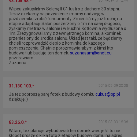
93.105.48.*
2014-09-16 12:44
Wlipcu zakupiliśmy Selenę II G1 lustro z dachem 30 stopni.
Teraz czekamy na pozwolenie i mamy nadzieję w
pażdzierniku zrobić fundamenty. Zmieniliśmy już trochę na
etapie adaptacji. Salon poszerzony o 1m na całej długości,
zyskamy metraż w salonie i w kuchni. Kotłownia wydłużona o
1m. Zrezygnowaliśmy z zewnętrznego komina, a kominek
przeniesiony do środka salonu. Układ jest taki, że będziemy
chcieli rozprowadzić ciepło z kominka do każdego
pomieszczenia. Chętnie porozmawiałabym z kimś kto
budował lub buduje ten domek.
suzanasam@onet.eu
pozdrawiam
Zuzanna
31.130.100.*
2015-02-09 20:08
Ja też poproszę parę fotek z budowy domku
cukus@op.pl
dziękuję :)
83.26.0.*
2015-03-09 18:36
Witam, tez planuje wybudować ten domek wiec jeśli to nie
kłopot proszę o kilka foto z etapów budowy domu na adres