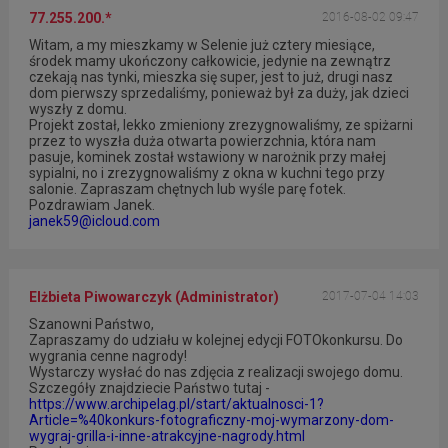
77.255.200.*
2016-08-02 09:47
Witam, a my mieszkamy w Selenie już cztery miesiące,
środek mamy ukończony całkowicie, jedynie na zewnątrz
czekają nas tynki, mieszka się super, jest to już, drugi nasz
dom pierwszy sprzedaliśmy, ponieważ był za duży, jak dzieci
wyszły z domu.
Projekt został, lekko zmieniony zrezygnowaliśmy, ze spiżarni
przez to wyszła duża otwarta powierzchnia, która nam
pasuje, kominek został wstawiony w narożnik przy małej
sypialni, no i zrezygnowaliśmy z okna w kuchni tego przy
salonie. Zapraszam chętnych lub wyśle parę fotek.
Pozdrawiam Janek.
janek59@icloud.com
Elżbieta Piwowarczyk (Administrator)
2017-07-04 14:03
Szanowni Państwo,
Zapraszamy do udziału w kolejnej edycji FOTOkonkursu. Do
wygrania cenne nagrody!
Wystarczy wysłać do nas zdjęcia z realizacji swojego domu.
Szczegóły znajdziecie Państwo tutaj -
https://www.archipelag.pl/start/aktualnosci-1?
Article=%40konkurs-fotograficzny-moj-wymarzony-dom-
wygraj-grilla-i-inne-atrakcyjne-nagrody.html