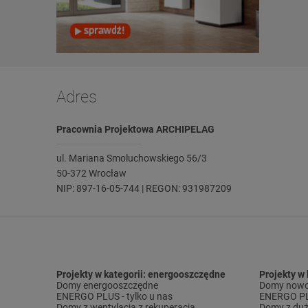
Adres
Pracownia Projektowa ARCHIPELAG
ul. Mariana Smoluchowskiego 56/3
50-372 Wrocław
NIP: 897-16-05-744 | REGON: 931987209
Projekty w kategorii: energooszczędne
Projekty w
Domy energooszczędne
Domy nowo
ENERGO PLUS - tylko u nas
ENERGO PLU
Domy z wentylacją z rekuperacją
Domy z duż