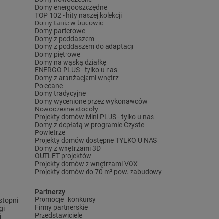
Domy energooszczędne
TOP 102 - hity naszej kolekcji
Domy tanie w budowie
Domy parterowe
Domy z poddaszem
Domy z poddaszem do adaptacji
Domy piętrowe
Domy na wąską działkę
ENERGO PLUS - tylko u nas
Domy z aranżacjami wnętrz
Polecane
Domy tradycyjne
Domy wycenione przez wykonawców
Nowoczesne stodoły
Projekty domów Mini PLUS - tylko u nas
Domy z dopłatą w programie Czyste
Powietrze
Projekty domów dostępne TYLKO U NAS
Domy z wnętrzami 3D
OUTLET projektów
Projekty domów z wnętrzami VOX
Projekty domów do 70 m² pow. zabudowy
Partnerzy
Promocje i konkursy
stopni
Firmy partnerskie
gi
Przedstawiciele
i