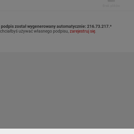
Brak plików
 podpis został wygenerowany automatycznie:
216.73.217.*
i chciałbyś używać własnego podpisu,
zarejestruj się
.