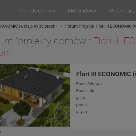
Projekty domów
ABC Budowy
Współpraca
 ECONOMIC (wersja A) 30 stopni
Forum Projektu: Flori III ECONOMIC (w
um "projekty domów":
Flori III 
pni
Flori III ECONOMIC (
Pow. użytkowa
Pow. netto
garaż
piwnica
strych
y