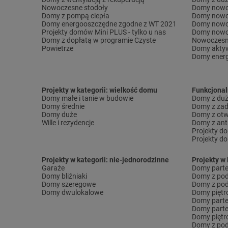
Nowoczesne stodoły
Domy nowo
Domy z pompą ciepła
Domy nowo
Domy energooszczędne zgodne z WT 2021
Domy nowo
Projekty domów Mini PLUS - tylko u nas
Domy nowo
Domy z dopłatą w programie Czyste
Nowoczesn
Powietrze
Domy akty
Domy ener
Projekty w kategorii: wielkość domu
Funkcjona
Domy małe i tanie w budowie
Domy z dużą
Domy średnie
Domy z za
Domy duże
Domy z otw
Wille i rezydencje
Domy z ant
Projekty d
Projekty d
Projekty w kategorii: nie-jednorodzinne
Projekty w 
Garaże
Domy part
Domy bliźniaki
Domy z po
Domy szeregowe
Domy z pod
Domy dwulokalowe
Domy pięt
Domy part
Domy part
Domy piętr
Domy z pod