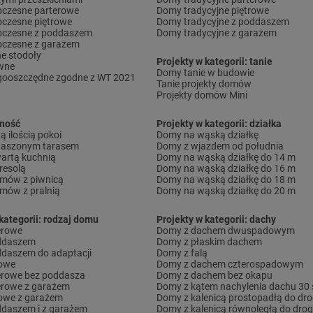
czesne parterowe
Domy tradycyjne piętrowe
czesne piętrowe
Domy tradycyjne z poddaszem
czesne z poddaszem
Domy tradycyjne z garażem
czesne z garażem
e stodoły
Projekty w kategorii: tanie
wne
Domy tanie w budowie
gooszczędne zgodne z WT 2021
Tanie projekty domów
Projekty domów Mini
lność
Projekty w kategorii: działka
 ilością pokoi
Domy na wąską działkę
daszonym tarasem
Domy z wjazdem od południa
artą kuchnią
Domy na wąską działkę do 14 m
resolą
Domy na wąską działkę do 16 m
omów z piwnicą
Domy na wąską działkę do 18 m
omów z pralnią
Domy na wąską działkę do 20 m
kategorii: rodzaj domu
Projekty w kategorii: dachy
erowe
Domy z dachem dwuspadowym
ddaszem
Domy z płaskim dachem
daszem do adaptacji
Domy z falą
rowe
Domy z dachem czterospadowym
erowe bez poddasza
Domy z dachem bez okapu
erowe z garażem
Domy z kątem nachylenia dachu 30 
owe z garażem
Domy z kalenicą prostopadłą do dro
daszem i z garażem
Domy z kalenicą równoległą do drog