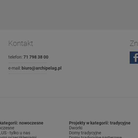
Kontakt
Zn
telefon:
71 798 38 00
e-mail:
biuro@archipelag.pl
 kategorii: nowoczesne
Projekty w kategorii: tradycyjne
czesne
Dworki
S - tylko u nas
Domy tradycyjne
ymi przeszkleniami
Domy tradycyjne parterowe