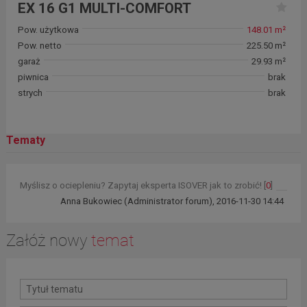
EX 16 G1 MULTI-COMFORT
Pow. użytkowa
148.01 m²
Pow. netto
225.50 m²
garaż
29.93 m²
piwnica
brak
strych
brak
Tematy
Myślisz o ociepleniu? Zapytaj eksperta ISOVER jak to zrobić! [
0
]
Anna Bukowiec (Administrator forum)
, 2016-11-30 14:44
Załóż nowy
temat