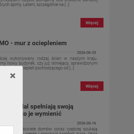
ch śpimy. Latem, szczególnie na [...]
Więcej
O - mur z ociepleniem
2026-06-25
ściej wykonywany rodzaj ścian w naszym kraju.
lamy nowy budynek, czy już istniejący, sprawdzonym
 systemu ociepleń pochodzącego od [...]
Więcej
owe nadal spełniają swoją
edy warto je wymienić
2026-06-16
energii właściciele domów coraz częściej szukają
iczyć straty ciepła i poprawić komfort życia. Okna