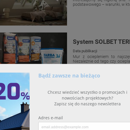
podstawowego – warunki, w który
System SOLBET TERM
Data publikacji
Mur z ociepleniem to najczę
Niezależnie od tego czy ociep
rozwiązaniem jest zastosowanie
Czy Twoje okna dach
funkcję? Sprawdź, ki
Data publikacji
W obliczu rosnących kosztów 
rozwiązań, które pozwolą ogran