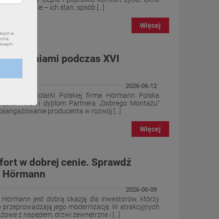
e znaczenie – ich stan, spsób [...]
Więcej
yróżnieniami podczas XVI
lskiej
2026-06-12
Kongresu Stolarki Polskiej firma Hörmann Polska
wiązku POiD” i dyplom Partnera „Dobrego Montażu”
zaangażowanie producenta w rozwój [...]
Więcej
ort w dobrej cenie. Sprawdź
6 Hörmann
2026-06-09
Hörmann jest dobrą okazją dla inwestorów, którzy
przeprowadzają jego modernizację. W atrakcyjnych
owe z napędem, drzwi zewnętrzne i [...]