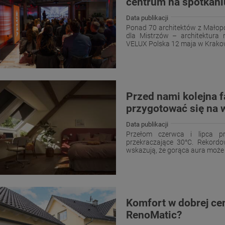
centrum na spotkani
Data publikacji
Ponad 70 architektów z Małopol
dla Mistrzów – architektura 
VELUX Polska 12 maja w Krakowi
Przed nami kolejna f
przygotować się na 
Data publikacji
Przełom czerwca i lipca pr
przekraczające 30°C. Rekordo
wskazują, że gorąca aura może p
Komfort w dobrej ce
RenoMatic?