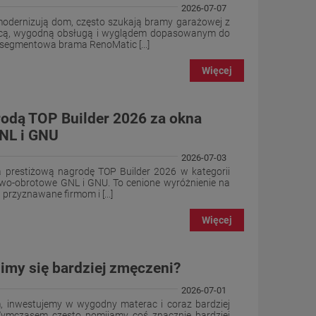
2026-07-07
 modernizują dom, często szukają bramy garażowej z
pracą, wygodną obsługą i wyglądem dopasowanym do
 segmentowa brama RenoMatic [...]
Więcej
odą TOP Builder 2026 za okna
NL i GNU
2026-07-03
 prestiżową nagrodę TOP Builder 2026 w kategorii
wo-obrotowe GNL i GNU. To cenione wyróżnienie na
przyznawane firmom i [...]
Więcej
imy się bardziej zmęczeni?
2026-07-01
, inwestujemy w wygodny materac i coraz bardziej
 Tymczasem często pomijamy coś znacznie bardziej