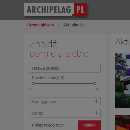
Strona główna
Aktualności
Akt
Znajdź
dom dla siebie
Powierzchnia [m²]
+
Kondygnacje
+
Garaż
Pokaż więcej opcji
Szukaj