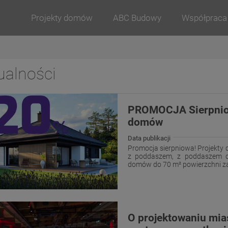
Projekty domów
ABC Budowy
Współpraca
ualności
PROMOCJA Sierpniow
domów
Data publikacji
Promocja sierpniowa! Projekty 
z poddaszem, z poddaszem do
domów do 70 m² powierzchni za
O projektowaniu mia