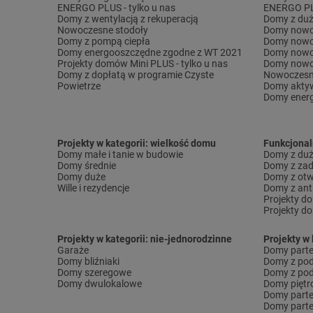
ENERGO PLUS - tylko u nas
ENERGO PLU
Domy z wentylacją z rekuperacją
Domy z duż
Nowoczesne stodoły
Domy nowo
Domy z pompą ciepła
Domy nowo
Domy energooszczędne zgodne z WT 2021
Domy nowo
Projekty domów Mini PLUS - tylko u nas
Domy nowo
Domy z dopłatą w programie Czyste
Nowoczesn
Powietrze
Domy akty
Domy ener
Projekty w kategorii: wielkość domu
Funkcjona
Domy małe i tanie w budowie
Domy z dużą
Domy średnie
Domy z za
Domy duże
Domy z otw
Wille i rezydencje
Domy z ant
Projekty d
Projekty d
Projekty w kategorii: nie-jednorodzinne
Projekty w 
Garaże
Domy part
Domy bliźniaki
Domy z po
Domy szeregowe
Domy z pod
Domy dwulokalowe
Domy pięt
Domy part
Domy part