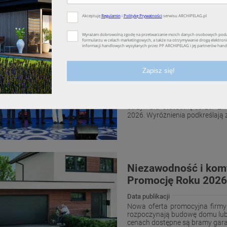
dachowe mają w tym zakresie duż
Hörmann Polska z w
Kongresu Stolarki Po
Data publikacji
Podczas uroczystej Gali XVI 
otrzymała statuetkę „Orzeł Z
2026. Wyróżnienia podkreślają 
Niezawodność i komf
Promocję Roku 202
Data publikacji
Nowa oferta promocyjna firmy 
rozpoczynają budowę domu lub 
cenach dostępne są bramy garaż