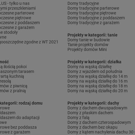
S - tylko u nas
Domy tradycyjne
ymi przeszkleniami
Domy tradycyjne parterowe
czesne parterowe
Domy tradycyjne piętrowe
czesne piętrowe
Domy tradycyjne z poddaszem
czesne z poddaszem
Domy tradycyjne z garażem
czesne z garażem
e stodoły
Projekty w kategorii: tanie
wne
Domy tanie w budowie
gooszczędne zgodne z WT 2021
Tanie projekty domów
Projekty domów Mini
lność
Projekty w kategorii: działka
 ilością pokoi
Domy na wąską działkę
daszonym tarasem
Domy z wjazdem od południa
artą kuchnią
Domy na wąską działkę do 14 m
resolą
Domy na wąską działkę do 16 m
omów z piwnicą
Domy na wąską działkę do 18 m
omów z pralnią
Domy na wąską działkę do 20 m
kategorii: rodzaj domu
Projekty w kategorii: dachy
erowe
Domy z dachem dwuspadowym
ddaszem
Domy z płaskim dachem
daszem do adaptacji
Domy z falą
rowe
Domy z dachem czterospadowym
erowe bez poddasza
Domy z dachem bez okapu
erowe z garażem
Domy z kątem nachylenia dachu 30 