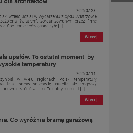
u dla architektów
2026-07-28
ski wzięło udział w wydarzeniu z cyklu „Mistrzowie
rzeźbiona światłem”, zorganizowanym przez firmę
e. Spotkanie poświęcone było [...]
Więcej
ala upałów. To ostatni moment, by
wysokie temperatury
2026-07-14
zyniósł w wielu regionach Polski temperatury
wa fala upałów na chwilę ustąpiła, ale prognozy
onownie wrócić w lipcu. To dobry moment [...]
Więcej
nie. Co wyróżnia bramę garażową