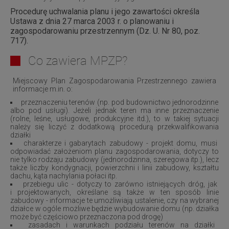
Procedurę uchwalania planu i jego zawartości określa
Ustawa z dnia 27 marca 2003 r. o planowaniu i
zagospodarowaniu przestrzennym (Dz. U. Nr 80, poz.
717).
Co zawiera MPZP?
Miejscowy Plan Zagospodarowania Przestrzennego zawiera
informacje m.in. o:
przeznaczeniu terenów (np. pod budownictwo jednorodzinne
albo pod usługi). Jeżeli jednak teren ma inne przeznaczenie
(rolne, leśne, usługowe, produkcyjne itd.), to w takiej sytuacji
należy się liczyć z dodatkową procedurą przekwalifikowania
działki
charakterze i gabarytach zabudowy - projekt domu, musi
odpowiadać założeniom planu zagospodarowania, dotyczy to
nie tylko rodzaju zabudowy (jednorodzinna, szeregowa itp.), lecz
także liczby kondygnacji, powierzchni i linii zabudowy, kształtu
dachu, kąta nachylania połaci itp.
przebiegu ulic - dotyczy to zarówno istniejących dróg, jak
i projektowanych, określane są także w ten sposób linie
zabudowy - informacje te umożliwiają ustalenie, czy na wybranej
działce w ogóle możliwe będzie wybudowanie domu (np. działka
może być częściowo przeznaczona pod drogę)
zasadach i warunkach podziału terenów na działki