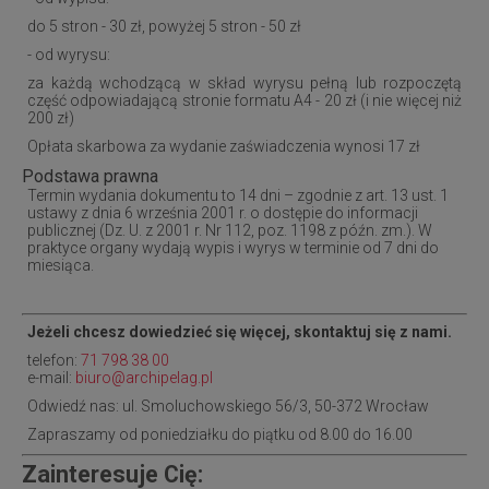
do 5 stron - 30 zł, powyżej 5 stron - 50 zł
- od wyrysu:
za każdą wchodzącą w skład wyrysu pełną lub rozpoczętą
część odpowiadającą stronie formatu A4 - 20 zł (i nie więcej niż
200 zł)
Opłata skarbowa za wydanie zaświadczenia wynosi 17 zł
Podstawa prawna
Termin wydania dokumentu to 14 dni – zgodnie z art. 13 ust. 1
ustawy z dnia 6 września 2001 r. o dostępie do informacji
publicznej (Dz. U. z 2001 r. Nr 112, poz. 1198 z późn. zm.). W
praktyce organy wydają wypis i wyrys w terminie od 7 dni do
miesiąca.
Jeżeli chcesz dowiedzieć się więcej, skontaktuj się z nami.
telefon:
71 798 38 00
e-mail:
biuro@archipelag.pl
Odwiedź nas: ul. Smoluchowskiego 56/3, 50-372 Wrocław
Zapraszamy od poniedziałku do piątku od 8.00 do 16.00
Zainteresuje Cię: