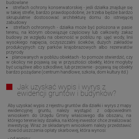
budowlane
strefach ochrony konserwatorskiej - jeśli działka znajduje się
w takiej strefie, bardzo prawdopodobne, że trzeba będzie bardzo
skrupulatnie dostosować architekturę domu do istniejącej
zabudowy
strefach ochronnych - działka może być położona w pasie
terenu, na którym obowiązuje częściowy lub całkowity zakaz
budowy ze względu na obecność w pobliżu np. ujęć wody, linii
wysokiego napięcia, oczyszczalni ścieków, dużych zakładów
produkcyjnych czy parków krajobrazowych albo rezerwatów
przyrody
planowanych w pobliżu obiektach - to pomoże stwierdzić, czy
w okolicy nie pojawią się w przyszłości obiekty, które mogłyby
być uciążliwe albo szkodliwe, lub przeciwnie - pojawią się obiekty
bardzo pożądane (centrum handlowe, szkoła, dom kultury itd.)
Jak uzyskać wypis i wyrys z
ewidencji gruntów i budynków?
Aby uzyskać wypis z rejestru gruntów dla działki i wyrys z mapy
ewidencyjnej gruntu, należy wystąpić z odpowiednim
wnioskiem do Urzędu Gminy właściwego dla obszaru, na
którego terenie leży działka, na której inwestor chce zrealizować
inwestycję. Wraz ze składanym wnioskiem należy przedstawić
dowód uiszczenia opłaty skarbowej, która wynosi:
- od wypisu: