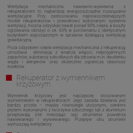
Wentylacja mechaniczna nawiewno-wywiewna z
rekuperatorem to najbardziej energooszczędne rozwiązanie
wentylacyjne. Przy zastosowaniu najnowocześniejszych
modeli rekuperatorów i prawidłowo wykonanym systemie
wentylacji, można odzyskać nawet ponad 90% ciepła, a koszty
ogrzewania obniżyć o ok. 60% w porównaniu z identycznym
budynkiem wyposażonym w sprawnie działającą wentylację
grawitacyjną.
Poza odzyskiem ciepła wentylacja mechaniczna z rekuperacją
umożliwia eliminację z wnętrza wilgoci, nieprzyjemnych
zapachów, substancji szkodliwych dla zdrowia m.in. dwutlenku
węgla i alergenów oraz skutecznie ogranicza obecność
insektów.
Rekuperator z wymiennikiem
krzyżowym
Wymiennik krzyżowy jest najczęściej stosowanym
wymiennikiem w rekuperatorach. Jego zasada działania jest
bardzo prosta – między równolegle ułożonymi, cienkimi
płytami wykonanymi z tworzywa sztucznego lub z aluminium
przepływają (nie mieszając się) strumienie powietrza
nawiewanego i wywiewanego. Przepływ obu strumieni
wymuszają wentylatory.