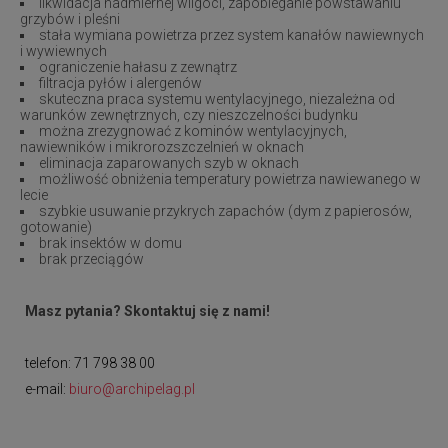
likwidacja nadmiernej wilgoci, zapobieganie powstawaniu
grzybów i pleśni
stała wymiana powietrza przez system kanałów nawiewnych
i wywiewnych
ograniczenie hałasu z zewnątrz
filtracja pyłów i alergenów
skuteczna praca systemu wentylacyjnego, niezależna od
warunków zewnętrznych, czy nieszczelności budynku
można zrezygnować z kominów wentylacyjnych,
nawiewników i mikrorozszczelnień w oknach
eliminacja zaparowanych szyb w oknach
możliwość obniżenia temperatury powietrza nawiewanego w
lecie
szybkie usuwanie przykrych zapachów (dym z papierosów,
gotowanie)
brak insektów w domu
brak przeciągów
Masz pytania? Skontaktuj się z nami!
telefon: 71 798 38 00
e-mail:
biuro@archipelag.pl