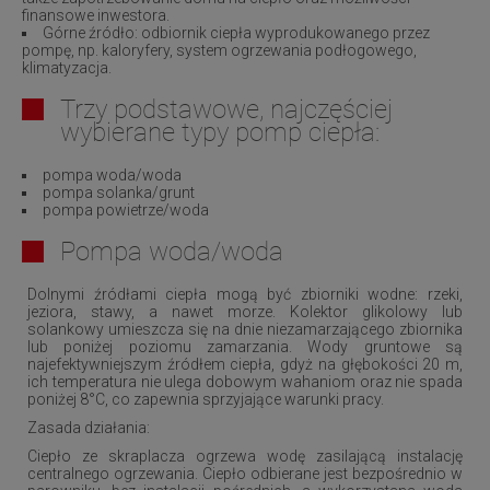
finansowe inwestora.
Górne źródło: odbiornik ciepła wyprodukowanego przez
pompę, np. kaloryfery, system ogrzewania podłogowego,
klimatyzacja.
Trzy podstawowe, najczęściej
wybierane typy pomp ciepła:
pompa woda/woda
pompa solanka/grunt
pompa powietrze/woda
Pompa woda/woda
Dolnymi źródłami ciepła mogą być zbiorniki wodne: rzeki,
jeziora, stawy, a nawet morze. Kolektor glikolowy lub
solankowy umieszcza się na dnie niezamarzającego zbiornika
lub poniżej poziomu zamarzania. Wody gruntowe są
najefektywniejszym źródłem ciepła, gdyż na głębokości 20 m,
ich temperatura nie ulega dobowym wahaniom oraz nie spada
poniżej 8°C, co zapewnia sprzyjające warunki pracy.
Zasada działania:
Ciepło ze skraplacza ogrzewa wodę zasilającą instalację
centralnego ogrzewania. Ciepło odbierane jest bezpośrednio w