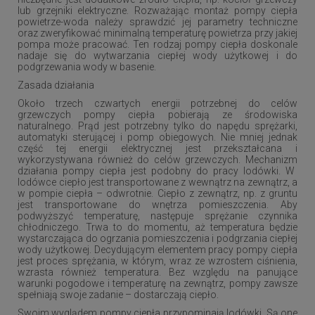
lub grzejniki elektryczne. Rozważając montaż pompy ciepła
powietrze-woda należy sprawdzić jej parametry techniczne
oraz zweryfikować minimalną temperaturę powietrza przy jakiej
pompa może pracować. Ten rodzaj pompy ciepła doskonale
nadaje się do wytwarzania ciepłej wody użytkowej i do
podgrzewania wody w basenie.
Zasada działania
Około trzech czwartych energii potrzebnej do celów
grzewczych pompy ciepła pobierają ze środowiska
naturalnego. Prąd jest potrzebny tylko do napędu sprężarki,
automatyki sterującej i pomp obiegowych. Nie mniej jednak
część tej energii elektrycznej jest przekształcana i
wykorzystywana również do celów grzewczych
. Mechanizm
działania pompy ciepła jest podobny do pracy lodówki. W
lodówce ciepło jest transportowane z wewnątrz na zewnątrz, a
w pompie ciepła – odwrotnie. Ciepło z zewnątrz, np. z gruntu
jest transportowane do wnętrza pomieszczenia. Aby
podwyższyć temperaturę, następuje sprężanie czynnika
chłodniczego. Trwa to do momentu, aż temperatura będzie
wystarczająca do ogrzania pomieszczenia i podgrzania ciepłej
wody użytkowej.
Decydującym elementem pracy pompy ciepła
jest proces sprężania, w którym, wraz ze wzrostem ciśnienia,
wzrasta również temperatura. Bez względu na panujące
warunki pogodowe i temperaturę na zewnątrz, pompy zawsze
spełniają swoje zadanie – dostarczają ciepło.
Swoim wyglądem pompy ciepła przypominają lodówki. Są one