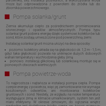
parowniku, bez instalacji pośrednich, a wykorzystana woda
może być odprowadzona z powrotem do źródła lub do
zbiornika powierzchniowego.
Pompa solanka/grunt
Ziemia akumuluje ciepło za pośrednictwem promieniowania
słonecznego i opadów atmosferycznych. Pompa typu
solanka/grunt pobiera energię dzięki systemowi kolektorów lub
sond, które zostają umieszczone pod powierzchnią ziemi.
Instalację solanka/grunt można ułożyć na dwa sposoby:
poziomo: kolektory układa się na głębokości ok. 1,2 m - 1,5 m,
gdyż taka głębokość pozwala na uniknięcie dużych dobowych
wahań temperatury i wychłodzenia gleby zimą
pionowo: instalację glikolową lub solankową montuje się w
pionowych otworach wiertniczych
Pompa powietrze-woda
To najprostsza i najtańsza w instalacji pompa ciepła. Pompa
czerpie energię z powietrza, więc jej zamontowanie nie wymaga
kosztownych odwiertów, ani montowania kolektorów
gruntowych i sond. Niestety, ze względu na niskie temperatury
występujące zimą w klimacie umiarkowanym, system ten jest
mało efektywny. W okresie zimowym, do ogrzania wnętrz
niezbędne jest dodatkowe źródło ciepła, np. kocioł grzewczy