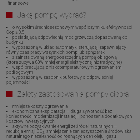
finansowe.
Jaką pompę wybrać?
o wysokim średniosezonowym współczynniku efektywności
C
op
≥ 3,5
posiadającą odpowiednią moc grzewczą dopasowaną do
budynku
wyposażoną w układ automatyki sterującej, zapewniający
równy czas
pracy wszystkich pomp lub sprężarek
z zainstalowaną energooszczędną pompą obiegową
(która
zużywa 80% mniej energii elektrycznej niż tradycyjne)
współpracującą z niskotemperaturowym ogrzewaniem
podło
gowym
wyposażoną w zasobnik buforowy o odpowiedniej
pojemności
Zalety zastosowania pompy ciepła
mniejsze koszty ogrzewania
e
konomiczna eksploatacja – długa żywotność bez
konieczności
modernizacji instalacji i ponoszenia dodatkowych
kosztów in
westycyjnych
aktywne pozyskiwanie energii ze źródeł naturalnych –
redukcja
emisji CO
, zmniejszenie zanieczyszczenia środowiska
2
naturalnego
niezależność od rosnących cen oleju i gazu