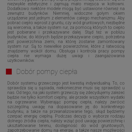
niezwykle estetyczne i zajmują mało miejsca w kotłowni.
Dodatkowo niektóre modele mogą być ustawione również na
zewnątrz budynków. Niemniej, widoczne gołym okiem
urządzenie jest jednym z elementów całego mechanizmu. Aby
pobrać ciepło wprost z gruntu, czy wód gruntowych, niezbędne
są wiercenia, a także system rur, za pomocą których to ciepło
jest pobierane i przekazywane dalej. Stąd też w pobliżu
budynków, do których będzie przekazywane ciepło, potrzebna
jest powierzchnia ziemi, na której zostanie zamontowany
system rur. Są to niewielkie powierzchnie, które z łatwością
znajdziemy wokół domu. Obsługa i kontrola pracy pompy
ciepła nie wymaga dużej uwagi i zaangażowania
użytkowników.
Dobór pompy ciepła
Dobór systemu grzewczego jest kwestią indywidualną. To, co
sprawdza się u sąsiada, niekoniecznie musi się sprawdzić u
nas. Od tego, na jaki system grzewczy się zdecydujemy zależeć
będzie nie tylko komfort cieplny, ale przede wszystkim wydatki
na ogrzewanie.
Wybierając pompę ciepła, należy zwrócić
szczególną uwagę na dopasowanie jej do konkretnego
budynku,
a także na przeanalizowanie tego, skąd będziemy
czerpać energię cieplną. Podczas decyzji o wyborze rodzaju
dolnego źródła ciepła, należy wziąć pod uwagę powierzchnię i
ukształtowanie terenu, ­dostępność do wód gruntowych,
zapotrzebowanie domu na energię, a także nasze możliwości