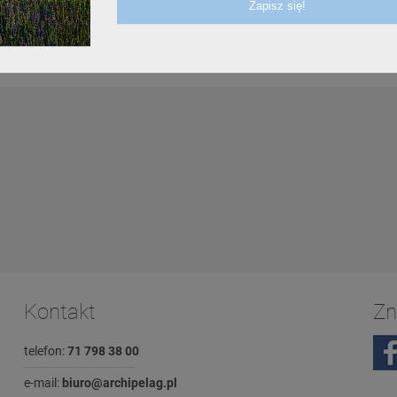
Kontakt
Zn
telefon:
71 798 38 00
e-mail:
biuro@archipelag.pl