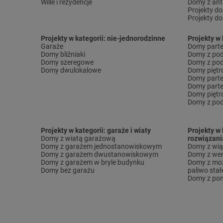
Wille i rezydencje
Domy z ant
Projekty d
Projekty d
Projekty w kategorii: nie-jednorodzinne
Projekty w 
Garaże
Domy part
Domy bliźniaki
Domy z po
Domy szeregowe
Domy z pod
Domy dwulokalowe
Domy pięt
Domy part
Domy part
Domy piętr
Domy z pod
Projekty w kategorii: garaże i wiaty
Projekty w 
Domy z wiatą garażową
rozwiązani
Domy z garażem jednostanowiskowym
Domy z wi
Domy z garażem dwustanowiskowym
Domy z wen
Domy z garażem w bryle budynku
Domy z moż
Domy bez garażu
paliwo stał
Domy z pom