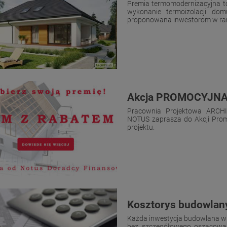
Premia termomodernizacyjna t
wykonanie termoizolacji do
proponowana inwestorom w ram
Akcja PROMOCYJNA
Pracownia Projektowa ARCH
NOTUS zaprasza do Akcji Promo
projektu.
Kosztorys budowlany
Każda inwestycja budowlana wią
bez szczegółowego oszacowa