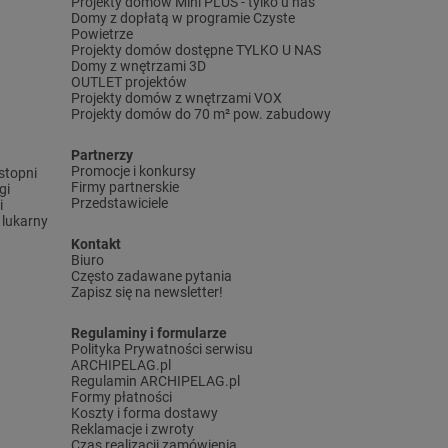
Projekty domów Mini PLUS - tylko u nas
Domy z dopłatą w programie Czyste
Powietrze
Projekty domów dostępne TYLKO U NAS
Domy z wnętrzami 3D
OUTLET projektów
Projekty domów z wnętrzami VOX
Projekty domów do 70 m² pow. zabudowy
Partnerzy
Promocje i konkursy
stopni
Firmy partnerskie
gi
Przedstawiciele
i
lukarny
Kontakt
Biuro
Często zadawane pytania
Zapisz się na newsletter!
Regulaminy i formularze
Polityka Prywatności serwisu
ARCHIPELAG.pl
Regulamin ARCHIPELAG.pl
Formy płatności
Koszty i forma dostawy
Reklamacje i zwroty
Czas realizacji zamówienia