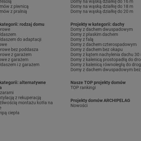
resolą
Domy na wąską działkę do 16 m
omów z piwnicą
Domy na wąską działkę do 18 m
omów z pralnią
Domy na wąską działkę do 20 m
kategorii: rodzaj domu
Projekty w kategorii: dachy
erowe
Domy z dachem dwuspadowym
ddaszem
Domy z płaskim dachem
daszem do adaptacji
Domy z falą
rowe
Domy z dachem czterospadowym
erowe bez poddasza
Domy z dachem bez okapu
erowe z garażem
Domy z kątem nachylenia dachu 30 
owe z garażem
Domy z kalenicą prostopadłą do dro
daszem i z garażem
Domy z kalenicą równoległą do drog
Domy z dachem dwuspadowym bez 
kategorii: alternatywne
Nasze TOP projekty domów
a
TOP rankingi
ązarami
tylacją z rekuperacją
Projekty domów ARCHIPELAG
liwością montażu kotła na
Nowości
e
pą ciepła