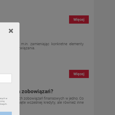
Więcej
ędności?
raniczyć m.in. zamieniając konkretne elementy
, tańsze rozwiązania.
Więcej
olidacja zobowiązań?
ku zaciągniętych zobowiązań finansowych w jedno. Co
ko zaciągnięte wcześniej kredyty, ale również inne