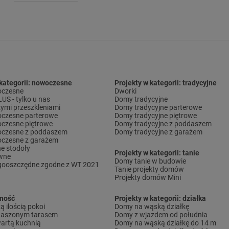
 kategorii: nowoczesne
Projekty w kategorii: tradycyjne
czesne
Dworki
S - tylko u nas
Domy tradycyjne
ymi przeszkleniami
Domy tradycyjne parterowe
czesne parterowe
Domy tradycyjne piętrowe
czesne piętrowe
Domy tradycyjne z poddaszem
czesne z poddaszem
Domy tradycyjne z garażem
czesne z garażem
e stodoły
Projekty w kategorii: tanie
wne
Domy tanie w budowie
gooszczędne zgodne z WT 2021
Tanie projekty domów
Projekty domów Mini
lność
Projekty w kategorii: działka
 ilością pokoi
Domy na wąską działkę
daszonym tarasem
Domy z wjazdem od południa
artą kuchnią
Domy na wąską działkę do 14 m