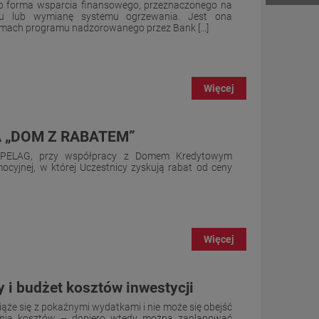
o forma wsparcia finansowego, przeznaczonego na
mu lub wymianę systemu ogrzewania. Jest ona
ach programu nadzorowanego przez Bank [...]
Więcej
 „DOM Z RABATEM”
IPELAG, przy współpracy z Domem Kredytowym
cyjnej, w której Uczestnicy zyskują rabat od ceny
Więcej
 i budżet kosztów inwestycji
że się z pokaźnymi wydatkami i nie może się obejść
nia kosztów – dopiero wtedy można zaplanować