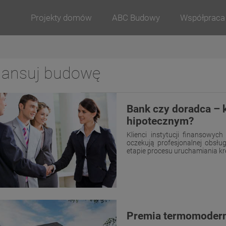
Projekty domów
ABC Budowy
Współpraca
nansuj budowę
Bank czy doradca – 
hipotecznym?
Klienci instytucji finansowy
oczekują profesjonalnej obsł
etapie procesu uruchamiania kred
Premia termomodern