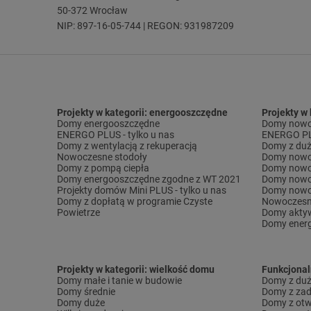
50-372 Wrocław
NIP: 897-16-05-744 | REGON: 931987209
Projekty w kategorii: energooszczędne
Projekty w
Domy energooszczędne
Domy nowo
ENERGO PLUS - tylko u nas
ENERGO PLU
Domy z wentylacją z rekuperacją
Domy z duż
Nowoczesne stodoły
Domy nowo
Domy z pompą ciepła
Domy nowo
Domy energooszczędne zgodne z WT 2021
Domy nowo
Projekty domów Mini PLUS - tylko u nas
Domy nowo
Domy z dopłatą w programie Czyste
Nowoczesn
Powietrze
Domy akty
Domy ener
Projekty w kategorii: wielkość domu
Funkcjona
Domy małe i tanie w budowie
Domy z dużą
Domy średnie
Domy z za
Domy duże
Domy z otw