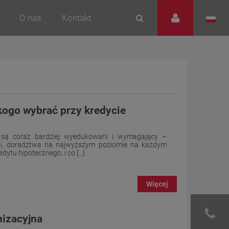
O nas
Kontakt
kogo wybrać przy kredycie
ch są coraz bardziej wyedukowani i wymagający –
ugi, doradztwa na najwyższym poziomie na każdym
ytu hipotecznego, i co [...]
Więcej
izacyjna