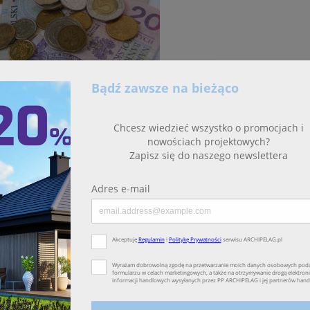
Gdzie szukać oszcz
Koszty budowy domu można og
wykończeniowe budynku na inne
Na czym polega kons
Konsolidacja to połączenie kil
ważne, połączyć możemy nie tyl
rodzaje zobowiązań.