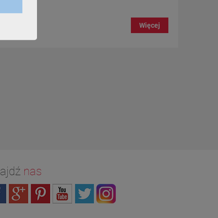
Więcej
ajdź
nas