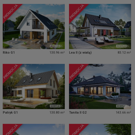
PROMOCJA
PROMOCJA
Riko G1
130.96 m²
Lea II (z wiatą)
83.12 m²
PROMOCJA
PROMOCJA
Patryk G1
130.80 m²
Tanita II G2
143.66 m²
PROMOCJA
PROMOCJA