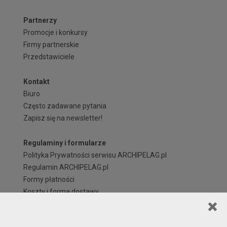
Partnerzy
Promocje i konkursy
Firmy partnerskie
Przedstawiciele
Kontakt
Biuro
Często zadawane pytania
Zapisz się na newsletter!
Regulaminy i formularze
Polityka Prywatności serwisu ARCHIPELAG.pl
Regulamin ARCHIPELAG.pl
Formy płatności
Koszty i forma dostawy
Reklamacje i zwroty
Czas realizacji zamówienia