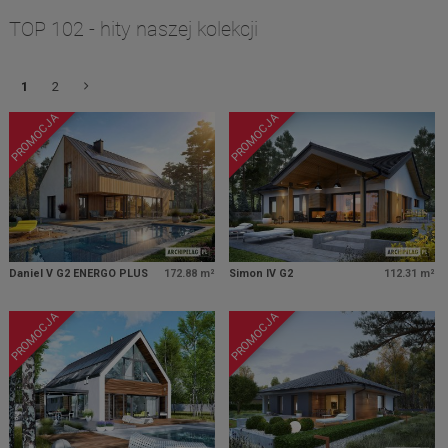
TOP 102 - hity naszej kolekcji
1
2
PROMOCJA
PROMOCJA
Daniel V G2 ENERGO PLUS
172.88 m²
Simon IV G2
112.31 m²
PROMOCJA
PROMOCJA