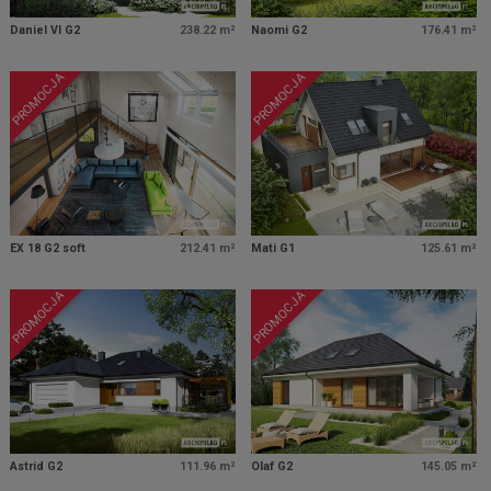
Daniel VI G2
238.22 m²
Naomi G2
176.41 m²
PROMOCJA
PROMOCJA
EX 18 G2 soft
212.41 m²
Mati G1
125.61 m²
PROMOCJA
PROMOCJA
Astrid G2
111.96 m²
Olaf G2
145.05 m²