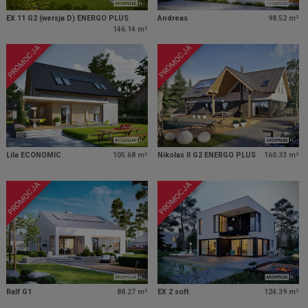
EX 11 G2 (wersja D) ENERGO PLUS
Andreas
98.52 m²
146.14 m²
PROMOCJA
PROMOCJA
Lila ECONOMIC
105.68 m²
Nikolas II G2 ENERGO PLUS
160.33 m²
PROMOCJA
PROMOCJA
Ralf G1
88.27 m²
EX 2 soft
124.39 m²