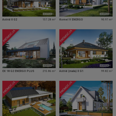
Astrid II G2
157.28 m²
Kornel V ENERGO
90.97 m²
PROMOCJA
PROMOCJA
EX 18 G2 ENERGO PLUS
215.86 m²
Astrid (mała) II G1
99.82 m²
PROMOCJA
PROMOCJA