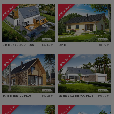
PROMOCJA
PROMOCJA
Nils II G2 ENERGO PLUS
147.59 m²
Erin II
86.77 m²
PROMOCJA
PROMOCJA
EX 15 II ENERGO PLUS
152.28 m²
Magnus G2 ENERGO PLUS
190.39 m²
PROMOCJA
PROMOCJA