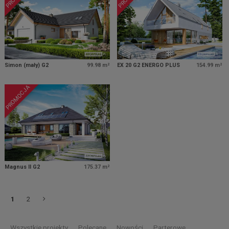
Simon (mały) G2
99.98 m²
EX 20 G2 ENERGO PLUS
154.99 m²
PROMOCJA
Magnus II G2
175.37 m²
1
2
Wszystkie projekty
Polecane
Nowości
Parterowe