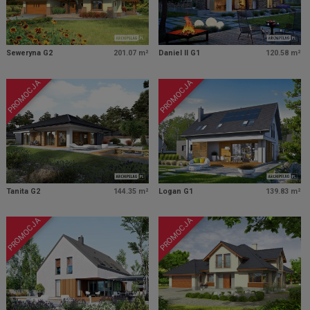
Seweryna G2
201.07 m²
Daniel II G1
120.58 m²
PROMOCJA
PROMOCJA
Tanita G2
144.35 m²
Logan G1
139.83 m²
PROMOCJA
PROMOCJA