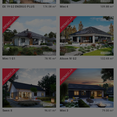
EX 19 G2 ENERGO PLUS
174.08 m²
Mini 4
109.88 m²
PROMOCJA
PROMOCJA
Mini 1 G1
78.95 m²
Alison IV G2
132.48 m²
PROMOCJA
PROMOCJA
Swen II
96.61 m²
Mini 3
79.00 m²