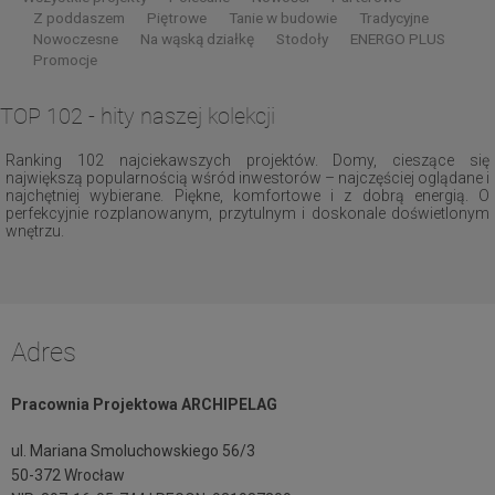
Z poddaszem
Piętrowe
Tanie w budowie
Tradycyjne
Nowoczesne
Na wąską działkę
Stodoły
ENERGO PLUS
Promocje
TOP 102 - hity naszej kolekcji
Ranking 102 najciekawszych projektów. Domy, cieszące się
największą popularnością wśród inwestorów – najczęściej oglądane i
najchętniej wybierane. Piękne, komfortowe i z dobrą energią. O
perfekcyjnie rozplanowanym, przytulnym i doskonale doświetlonym
wnętrzu.
Adres
Pracownia Projektowa ARCHIPELAG
ul. Mariana Smoluchowskiego 56/3
50-372 Wrocław