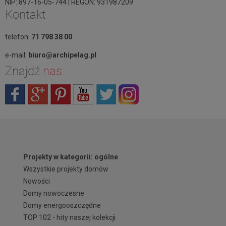
NIP: 897-16-05-744 | REGON: 931987209
Kontakt
telefon:
71 798 38 00
e-mail:
biuro@archipelag.pl
Znajdź
nas
Projekty w kategorii: ogólne
Wszystkie projekty domów
Nowości
Domy nowoczesne
Domy energooszczędne
TOP 102 - hity naszej kolekcji