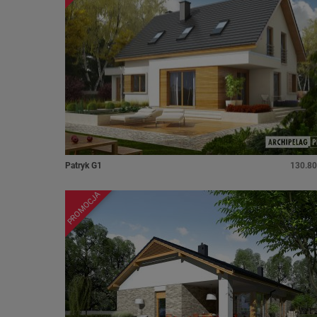
Patryk G1
130.80
PROMOCJA