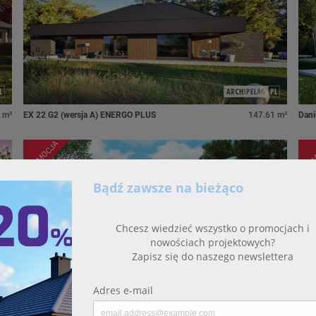
 m²
EX 22 G2 (wersja A) ENERGO PLUS
147.61 m²
Dani
PROMOCJA
PRO