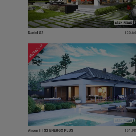
Daniel G2
120.64
PROMOCJA
Alison III G2 ENERGO PLUS
151.98