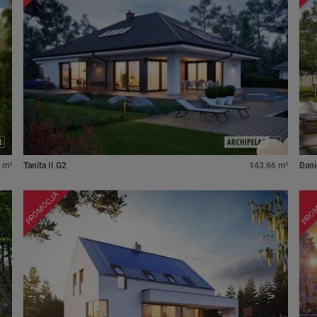
 m²
Tanita II G2
143.66 m²
Danie
PROMOCJA
PRO