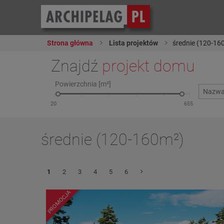
Strona główna
Lista projektów
średnie (120-16
Znajdź
projekt domu
Powierzchnia [m²]
średnie (120-160m²)
1
2
3
4
5
6
PROMOCJA