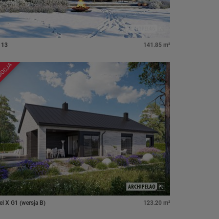
 13
141.85 m²
MOCJA
el X G1 (wersja B)
123.20 m²