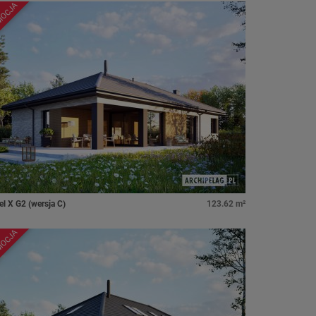
MOCJA
el X G2 (wersja C)
123.62 m²
MOCJA