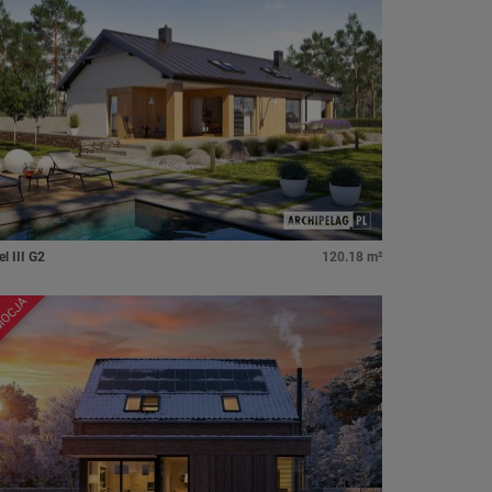
l III G2
120.18 m²
MOCJA