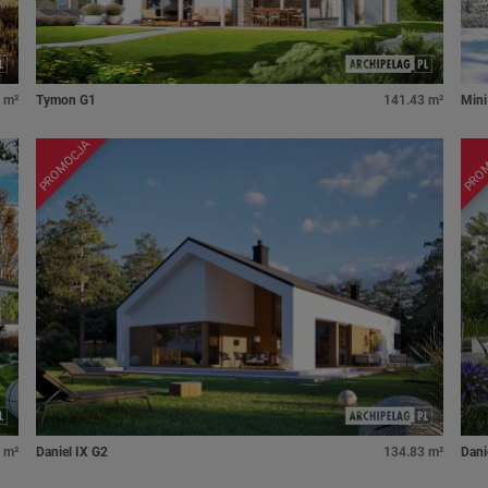
 m²
Tymon G1
141.43 m²
Mini
PROMOCJA
PRO
 m²
Daniel IX G2
134.83 m²
Dani