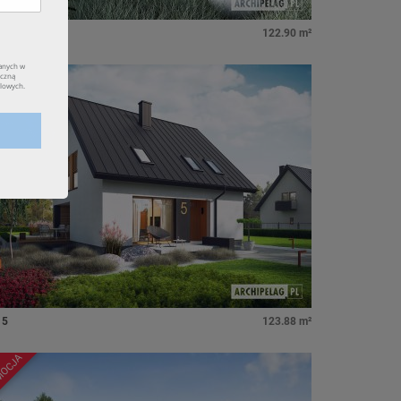
4 w. II
122.90 m²
MOCJA
 5
123.88 m²
MOCJA