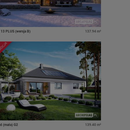
 13 PLUS (wersja B)
137.94 m²
MOCJA
id (mała) G2
139.40 m²