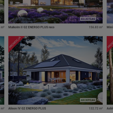
 m²
Malkolm II G2 ENERGO PLUS reco
156.83 m²
Mini
PROMOCJA
PRO
 m²
Alison IV G2 ENERGO PLUS
132.72 m²
Astr