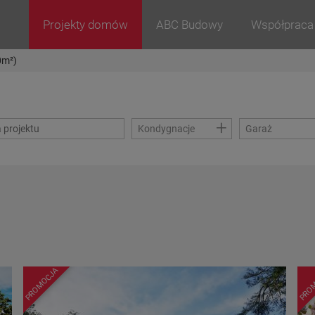
Projekty domów
ABC Budowy
Współpraca
0m²)
+
Kondygnacje
Garaż
PROMOCJA
PRO