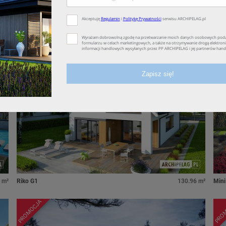
 m²
Daniel IV G2
136.46 m²
Mini 
PROMOCJA
PRO
 m²
Riko G1
130.96 m²
Mini
PROMOCJA
PRO