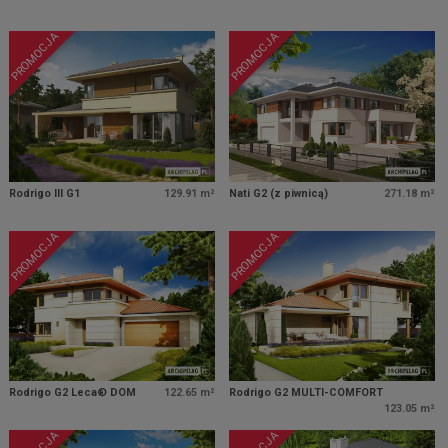
PROMOCJA
PROMOCJA
Rodrigo III G1
129.91 m²
Nati G2 (z piwnicą)
271.18 m²
PROMOCJA
PROMOCJA
Rodrigo G2 Leca® DOM
122.65 m²
Rodrigo G2 MULTI-COMFORT
123.05 m²