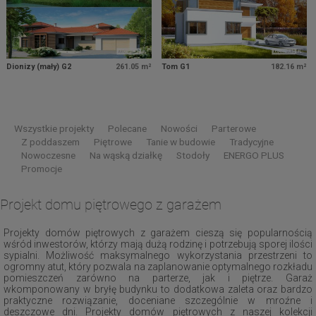
Dionizy (mały) G2
261.05 m²
Tom G1
182.16 m²
Wszystkie projekty
Polecane
Nowości
Parterowe
Z poddaszem
Piętrowe
Tanie w budowie
Tradycyjne
Nowoczesne
Na wąską działkę
Stodoły
ENERGO PLUS
Promocje
Projekt domu piętrowego z garażem
Projekty domów piętrowych z garażem cieszą się popularnością
wśród inwestorów, którzy mają dużą rodzinę i potrzebują sporej ilości
sypialni. Możliwość maksymalnego wykorzystania przestrzeni to
ogromny atut, który pozwala na zaplanowanie optymalnego rozkładu
pomieszczeń zarówno na parterze, jak i piętrze. Garaż
wkomponowany w bryłę budynku to dodatkowa zaleta oraz bardzo
praktyczne rozwiązanie, doceniane szczególnie w mroźne i
deszczowe dni. Projekty domów piętrowych z naszej kolekcji