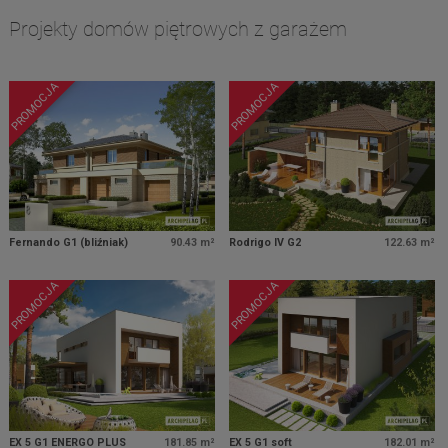
Projekty domów piętrowych z garażem
PROMOCJA
PROMOCJA
Fernando G1 (bliźniak)
90.43 m²
Rodrigo IV G2
122.63 m²
PROMOCJA
PROMOCJA
EX 5 G1 ENERGO PLUS
181.85 m²
EX 5 G1 soft
182.01 m²