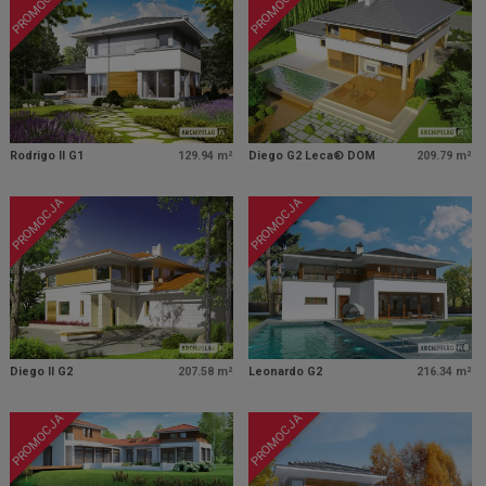
PROMOCJA
PROMOCJA
Rodrigo II G1
129.94 m²
Diego G2 Leca® DOM
209.79 m²
PROMOCJA
PROMOCJA
Diego II G2
207.58 m²
Leonardo G2
216.34 m²
PROMOCJA
PROMOCJA