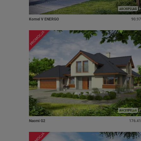
Kornel V ENERGO
90.97
PROMOCJA
Naomi G2
176.41
PROMOCJA