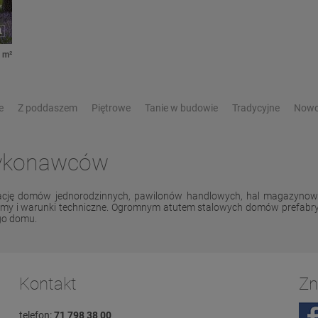
 m²
e
Z poddaszem
Piętrowe
Tanie w budowie
Tradycyjne
Nowo
wykonawców
lizację domów jednorodzinnych, pawilonów handlowych, hal magazyno
normy i warunki techniczne. Ogromnym atutem stalowych domów prefabry
go domu.
Kontakt
Zn
telefon:
71 798 38 00