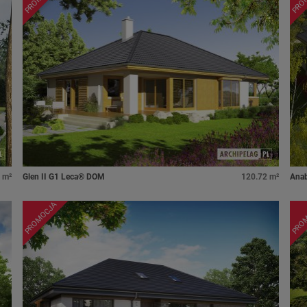
 m²
Glen II G1 Leca® DOM
120.72 m²
Anab
PROMOCJA
PRO