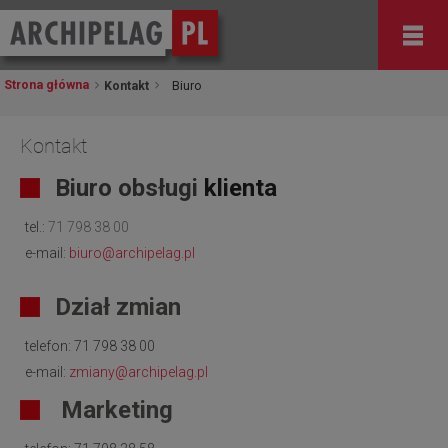
Strona główna
Kontakt
Biuro
Kontakt
Biuro obsługi
klienta
tel.:
71 798 38 00
e-mail:
biuro@archipelag.pl
Dział zmian
telefon:
71 798 38 00
e-mail:
zmiany
@archipelag.pl
Marketing