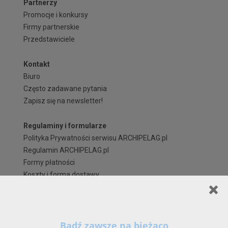
Partnerzy
Promocje i konkursy
Firmy partnerskie
Przedstawiciele
Kontakt
Biuro
Często zadawane pytania
Zapisz się na newsletter!
Regulaminy i formularze
Polityka Prywatności serwisu ARCHIPELAG.pl
Regulamin ARCHIPELAG.pl
Formy płatności
Koszty i forma dostawy
Reklamacje i zwroty
Czas realizacji zamówienia
Prawa autorskie
Szanowni Państwo,
X