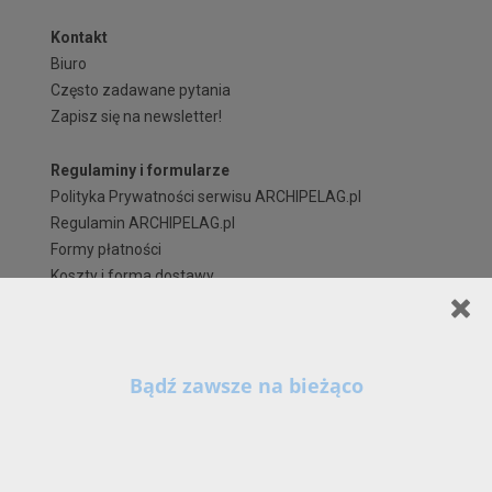
Kontakt
Biuro
Często zadawane pytania
Zapisz się na newsletter!
Regulaminy i formularze
Polityka Prywatności serwisu ARCHIPELAG.pl
Regulamin ARCHIPELAG.pl
Formy płatności
Koszty i forma dostawy
Reklamacje i zwroty
Czas realizacji zamówienia
Prawa autorskie
Szanowni Państwo,
X
Kontynuując korzystanie z naszych Serwisów (również poprzez zamknięcie tego
komunikatu) z wykorzystaniem domyślnych ustawień przeglądarki internetowej w zakresie
prywatności, wyrażają Państwo zgodę na przetwarzanie przez nas danych osobowych w
postaci cookies na zasadach wskazanych w naszej
Polityce Prywatności
, zawierającej
także szczegółowe informacje na temat możliwości zmiany tych ustawień, zasad, zakresu i
celu przetwarzania Państwa danych osobowych w ramach naszych Serwisów, w tym na
stronie - www.archipelag.pl.