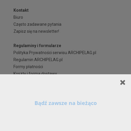
Kontakt
Biuro
Często zadawane pytania
Zapisz się na newsletter!
Regulaminy i formularze
Polityka Prywatności serwisu ARCHIPELAG.pl
Regulamin ARCHIPELAG.pl
Formy płatności
Koszty i forma dostawy
Reklamacje i zwroty
Czas realizacji zamówienia
Prawa autorskie
Szanowni Państwo,
X
Kontynuując korzystanie z naszych Serwisów (również poprzez zamknięcie tego
komunikatu) z wykorzystaniem domyślnych ustawień przeglądarki internetowej w zakresie
prywatności, wyrażają Państwo zgodę na przetwarzanie przez nas danych osobowych w
postaci cookies na zasadach wskazanych w naszej
Polityce Prywatności
, zawierającej
także szczegółowe informacje na temat możliwości zmiany tych ustawień, zasad, zakresu i
celu przetwarzania Państwa danych osobowych w ramach naszych Serwisów, w tym na
stronie - www.archipelag.pl.