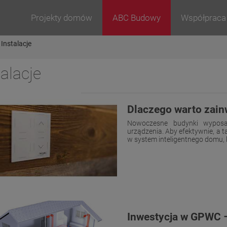
Projekty domów
ABC Budowy
Współpraca
Instalacje
talacje
Dlaczego warto zai
Nowoczesne budynki wyposaż
urządzenia. Aby efektywnie, a 
w system inteligentnego domu, kt
Inwestycja w GPWC – 