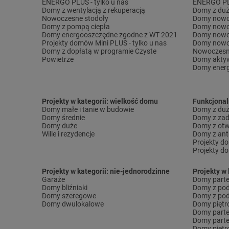
ENERGO PLUS - tylko u nas
ENERGO PLU
Domy z wentylacją z rekuperacją
Domy z duż
Nowoczesne stodoły
Domy nowo
Domy z pompą ciepła
Domy nowo
Domy energooszczędne zgodne z WT 2021
Domy nowo
Projekty domów Mini PLUS - tylko u nas
Domy nowo
Domy z dopłatą w programie Czyste
Nowoczesn
Powietrze
Domy akty
Domy ener
Projekty w kategorii: wielkość domu
Funkcjona
Domy małe i tanie w budowie
Domy z dużą
Domy średnie
Domy z za
Domy duże
Domy z otw
Wille i rezydencje
Domy z ant
Projekty d
Projekty d
Projekty w kategorii: nie-jednorodzinne
Projekty w 
Garaże
Domy part
Domy bliźniaki
Domy z po
Domy szeregowe
Domy z pod
Domy dwulokalowe
Domy pięt
Domy part
Domy part
Domy piętr