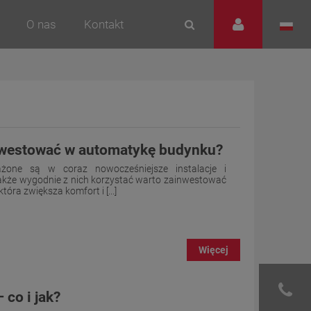
O nas
Kontakt
nwestować w automatykę budynku?
one są w coraz nowocześniejsze instalacje i
także wygodnie z nich korzystać warto zainwestować
óra zwiększa komfort i [...]
Więcej
co i jak?