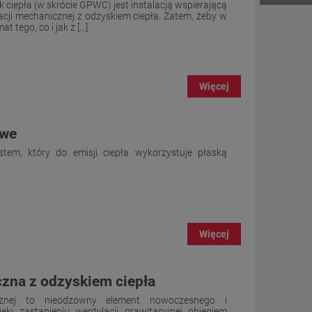
ciepła (w skrócie GPWC) jest instalacją wspierającą
lacji mechanicznej z odzyskiem ciepła. Zatem, żeby w
tego, co i jak z [...]
Więcej
owe
tem, który do emisji ciepła wykorzystuje płaską
Więcej
zna z odzyskiem ciepła
cznej to nieodzowny element nowoczesnego i
ki zastąpieniu wentylacji grawitacyjnej obiegiem