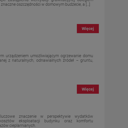
naczne oszczędności w domowym budżecie, a [...]
Więcej
ym urządzeniem umożliwiającym ogrzewanie domu
panej z naturalnych, odnawialnych źródeł – gruntu,
Więcej
luczowe znaczenie w perspektywie wydatków
 kosztów eksploatacji budynku oraz komfortu
gazów cieplarnianych.