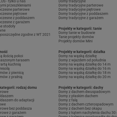
S - tylko u nas
Domy tradycyjne
ymi przeszkleniami
Domy tradycyjne parterowe
czesne parterowe
Domy tradycyjne piętrowe
czesne piętrowe
Domy tradycyjne z poddaszem
czesne z poddaszem
Domy tradycyjne z garażem
czesne z garażem
e stodoły
Projekty w kategorii: tanie
wne
Domy tanie w budowie
gooszczędne zgodne z WT 2021
Tanie projekty domów
Projekty domów Mini
lność
Projekty w kategorii: działka
 ilością pokoi
Domy na wąską działkę
daszonym tarasem
Domy z wjazdem od południa
artą kuchnią
Domy na wąską działkę do 14 m
resolą
Domy na wąską działkę do 16 m
omów z piwnicą
Domy na wąską działkę do 18 m
omów z pralnią
Domy na wąską działkę do 20 m
kategorii: rodzaj domu
Projekty w kategorii: dachy
erowe
Domy z dachem dwuspadowym
ddaszem
Domy z płaskim dachem
daszem do adaptacji
Domy z falą
rowe
Domy z dachem czterospadowym
erowe bez poddasza
Domy z dachem bez okapu
erowe z garażem
Domy z kątem nachylenia dachu 30 
owe z garażem
Domy z kalenicą prostopadłą do dro