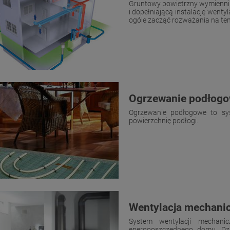
Gruntowy powietrzny wymiennik 
i dopełniającą instalację wenty
ogóle zacząć rozważania na temat 
Ogrzewanie podłog
Ogrzewanie podłogowe to sys
powierzchnię podłogi.
Wentylacja mechanic
System wentylacji mechani
energooszczędnego domu. Dzię