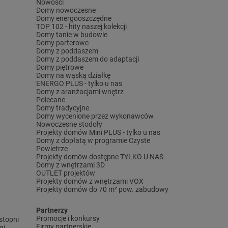
Nowości
Domy nowoczesne
Domy energooszczędne
TOP 102 - hity naszej kolekcji
Domy tanie w budowie
Domy parterowe
Domy z poddaszem
Domy z poddaszem do adaptacji
Domy piętrowe
Domy na wąską działkę
ENERGO PLUS - tylko u nas
Domy z aranżacjami wnętrz
Polecane
Domy tradycyjne
Domy wycenione przez wykonawców
Nowoczesne stodoły
Projekty domów Mini PLUS - tylko u nas
Domy z dopłatą w programie Czyste
Powietrze
Projekty domów dostępne TYLKO U NAS
Domy z wnętrzami 3D
OUTLET projektów
Projekty domów z wnętrzami VOX
Projekty domów do 70 m² pow. zabudowy
Partnerzy
Promocje i konkursy
stopni
Firmy partnerskie
gi