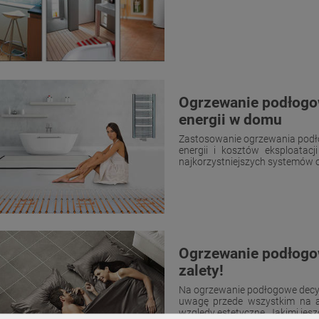
Ogrzewanie podłogow
energii w domu
Zastosowanie ogrzewania podł
energii i kosztów eksploata
najkorzystniejszych systemów o
Ogrzewanie podłogow
zalety!
Na ogrzewanie podłogowe decyd
uwagę przede wszystkim na a
względy estetyczne. Jakimi jeszcz