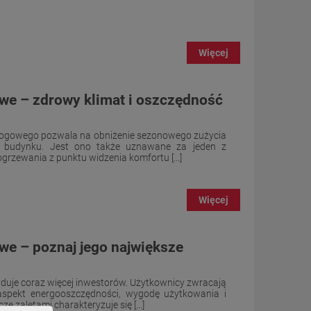
Więcej
e – zdrowy klimat i oszczędność
ogowego pozwala na obniżenie sezonowego zużycia
cji budynku. Jest ono także uznawane za jeden z
grzewania z punktu widzenia komfortu [...]
Więcej
e – poznaj jego największe
uje coraz więcej inwestorów. Użytkownicy zwracają
spekt energooszczędności, wygodę użytkowania i
e zaletami charakteryzuje się [...]