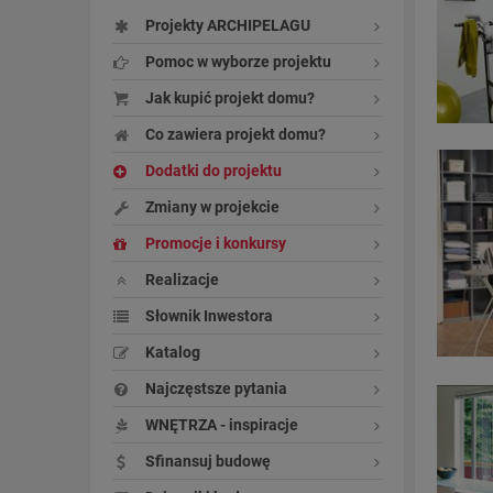
Projekty ARCHIPELAGU
Pomoc w wyborze projektu
Jak kupić projekt domu?
Co zawiera projekt domu?
Dodatki do projektu
Zmiany w projekcie
Promocje i konkursy
Realizacje
Słownik Inwestora
Katalog
Najczęstsze pytania
WNĘTRZA - inspiracje
Sfinansuj budowę